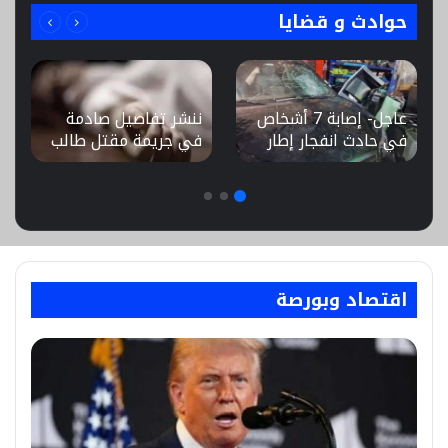
حوادث و قضايا
عاجل- إصابة 7 أشخاص
ننشر تفاصيل صادمة
في حادث انفجار إطار
في جريمة مقتل طالب
سيارة ملاكي
على يد والده بشبين
واصطدامها بمارة ببني
القناطر
سويف
اقتصاد وبورصة