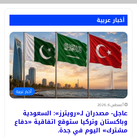
أخبار عربية
أخبار عربية
أغسطس 6, 2026
عاجل- مصدران لـ«رويترز»: السعودية
وباكستان وتركيا ستوقع اتفاقية «دفاع
مشترك» اليوم في جدة.