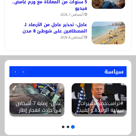
5 سنوات من المعاناة مع ورم غامض..
فيديو
أغسطس 7, 2026
عاجل- تحذير عاجل من الأرصاد لـ
المصطافين على شوطئ 8 مدن
أغسطس 6, 2026
سياسة
#ترامب:حظر تأشيرات
عاجل- إصابة 7 أشخاص
سياحة الولادة..و يُقيد
في حادث انفجار إطار
حق اكتساب الجنسية
سيارة ملاكي
الأمريكية بالولادة
واصطدامها بمارة ببني
سويف