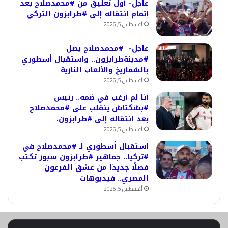
عاجل- أول تعليق من #محمدصلاح بعد
إتمام انتقاله إلى #طرابزون التركي
أغسطس 5, 2026
عاجل- #محمدصلاح يصل
#مدينةطرابزون.. واستقبال أسطوري
بالشماريخ والألعاب النارية
أغسطس 5, 2026
أنا لم أرغب في ضمه.. رئيس
#بشكتاش ينقلب على #محمدصلاح
بعد انتقاله إلى #طرابزون.
أغسطس 5, 2026
استقبال أسطوري لـ #محمدصلاح في
#تركيا.. جماهير #طرابزون سبور تكتب
فصلًا جديدًا من عشق الفرعون
المصري.. فيديوهات
أغسطس 5, 2026