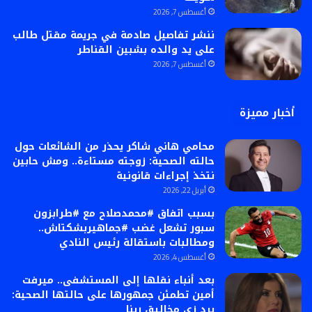
أغسطس 7, 2026
ننشر تفاصيل صادمة في جريمة مقتل طالب
على يد والده بشبين القناطر
أغسطس 7, 2026
أخبار مميزة
محامي هاني شاكر يحذر من الشائعات حول
حالته الصحية: زوجته مستاءة.. ومش حابين
نتخذ إجراءات قانونية
أبريل 22, 2026
بسبب اتفاق #محمدصلاح مع #طرابزون
سبور تشعل غضب #جماهيربشكتاش..
ومطالبات باستقالة رئيس النادي
أغسطس 4, 2026
بعد أنباء نقلها إلى المستشفى.. ميرفت
أمين تطمئن جمهورها على حالتها الصحية:
برد زي مخاليق ربنا