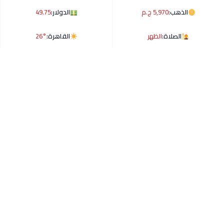
الذهب:
5,970 ج.م
الدولار:
49.75
الصلاة:
الظهر
القاهرة:
26°