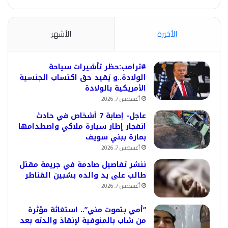
الأخيرة
الأشهر
#ترامب:حظر تأشيرات سياحة
الولادة..و يُقيد حق اكتساب الجنسية
الأمريكية بالولادة
أغسطس 7, 2026
عاجل- إصابة 7 أشخاص في حادث
انفجار إطار سيارة ملاكي واصطدامها
بمارة ببني سويف
أغسطس 7, 2026
ننشر تفاصيل صادمة في جريمة مقتل
طالب على يد والده بشبين القناطر
أغسطس 7, 2026
“أمي بتموت مني”.. استغاثة مؤثرة
من شاب بالمنوفية لإنقاذ والدته بعد