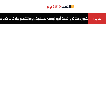
الذهب:
5,910 ج.م
عاجل
عة أوبر ليست صحفية.. وسنتقدم ببلاغات ضد منتحلي الصفة
مصر الآن