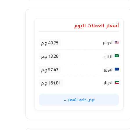
أسعار العملات اليوم
49.75 ج.م
الدولار
13.28 ج.م
الريال
57.47 ج.م
اليورو
161.81 ج.م
الدينار
عرض كافة الأسعار ←