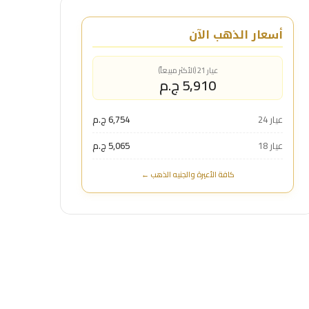
أسعار الذهب الآن
عيار 21 (الأكثر مبيعاً)
5,910 ج.م
عيار 24
6,754 ج.م
عيار 18
5,065 ج.م
كافة الأعيرة والجنيه الذهب ←