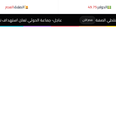
الدولار:
49.75
الصلاة:
العصر
عاجل- جماعة الحوثي تعلن استهداف ناقلة نفط سعودية في خليج 