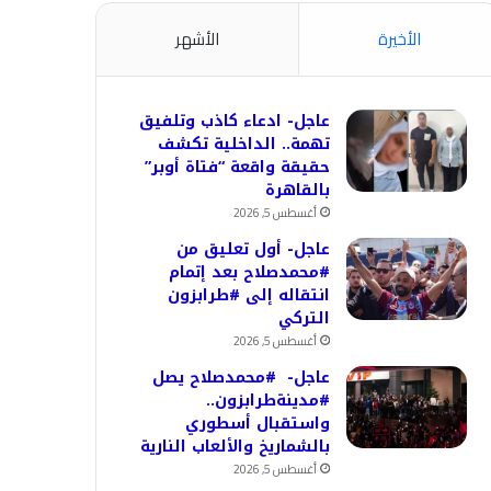
الأخيرة
الأشهر
عاجل- ادعاء كاذب وتلفيق
تهمة.. الداخلية تكشف
حقيقة واقعة “فتاة أوبر”
بالقاهرة
أغسطس 5, 2026
عاجل- أول تعليق من
#محمدصلاح بعد إتمام
انتقاله إلى #طرابزون
التركي
أغسطس 5, 2026
عاجل- #محمدصلاح يصل
#مدينةطرابزون..
واستقبال أسطوري
بالشماريخ والألعاب النارية
أغسطس 5, 2026