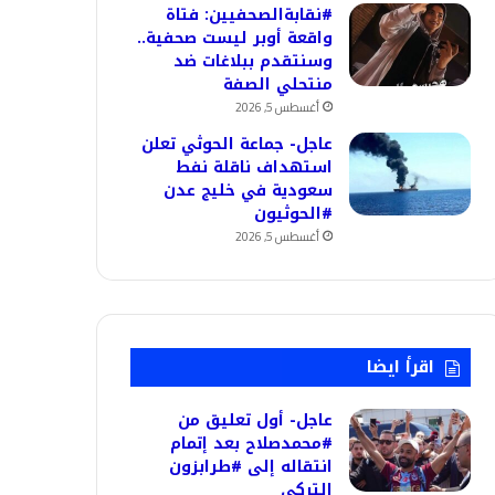
#نقابةالصحفيين: فتاة
واقعة أوبر ليست صحفية..
وسنتقدم ببلاغات ضد
منتحلي الصفة
أغسطس 5, 2026
عاجل- جماعة الحوثي تعلن
استهداف ناقلة نفط
سعودية في خليج عدن
#الحوثيون
أغسطس 5, 2026
اقرأ ايضا
عاجل- أول تعليق من
#محمدصلاح بعد إتمام
انتقاله إلى #طرابزون
التركي