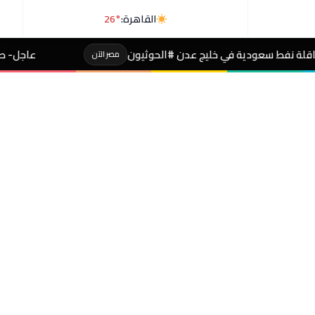
القاهرة:
26°
عدن #الحوثيون
عاجل- طالبة صاحبة مجموع 4% بالثانوية تفجر مفاجأة بعد التظلم
مصر الآن