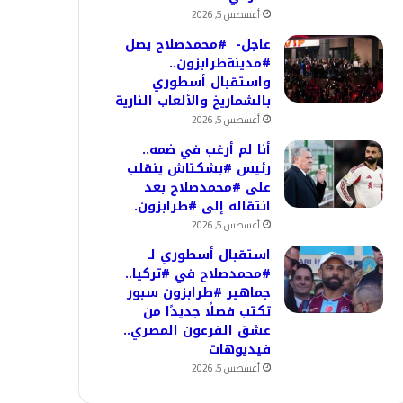
أغسطس 5, 2026
عاجل- #محمدصلاح يصل
#مدينةطرابزون..
واستقبال أسطوري
بالشماريخ والألعاب النارية
أغسطس 5, 2026
أنا لم أرغب في ضمه..
رئيس #بشكتاش ينقلب
على #محمدصلاح بعد
انتقاله إلى #طرابزون.
أغسطس 5, 2026
استقبال أسطوري لـ
#محمدصلاح في #تركيا..
جماهير #طرابزون سبور
تكتب فصلًا جديدًا من
عشق الفرعون المصري..
فيديوهات
أغسطس 5, 2026