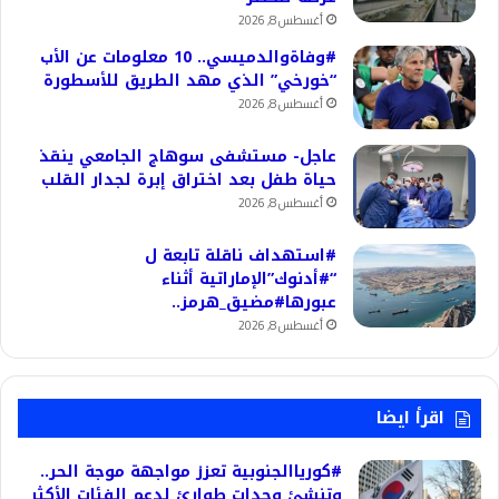
أغسطس 8, 2026
#وفاةوالدميسي.. 10 معلومات عن الأب
“خورخي” الذي مهد الطريق للأسطورة
أغسطس 8, 2026
عاجل- مستشفى سوهاج الجامعي ينقذ
حياة طفل بعد اختراق إبرة لجدار القلب
أغسطس 8, 2026
#استهداف ناقلة تابعة ل
“#أدنوك”الإماراتية أثناء
عبورها#مضيق_هرمز..
أغسطس 8, 2026
اقرأ ايضا
#كورياالجنوبية تعزز مواجهة موجة الحر..
وتنشئ وحدات طوارئ لدعم الفئات الأكثر