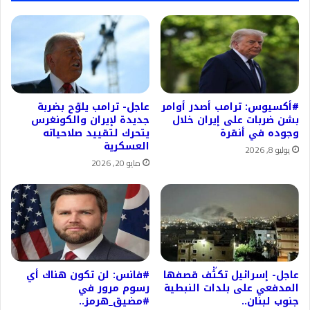
#أكسيوس: ترامب أصدر أوامر
عاجل- ترامب يلوّح بضربة
بشن ضربات على إيران خلال
جديدة لإيران والكونغرس
وجوده في أنقرة
يتحرك لتقييد صلاحياته
العسكرية
يوليو 8, 2026
مايو 20, 2026
عاجل- إسرائيل تكثّف قصفها
#فانس: لن تكون هناك أي
المدفعي على بلدات النبطية
رسوم مرور في
جنوب لبنان..
#مضيق_هرمز..