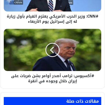
بأول
زيارة
له
#CNN: وزير الحرب الأمريكي يعتزم القيام بأول زيارة
إلى
إسرائيل
له إلى إسرائيل يوم الأربعاء
يوم
الأربعاء
#أكسيوس:
ترامب
أصدر
أوامر
بشن
ضربات
على
إيران
خلال
#أكسيوس: ترامب أصدر أوامر بشن ضربات على
وجوده
في
إيران خلال وجوده في أنقرة
أنقرة
مقالات ذات صلة