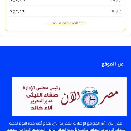
عيار 18
5,228 ج.م
كافة الأعيرة والجنيه الذهب ←
عن الموقع
مصر الان .. أبرز المواقع الإخبارية المصرية التي تقدم أخبار مصر اليوم لحظة
بلحظة، إلى جانب تغطية شاملة لأحدث التطورات في العاصمة الإدارية الجديدة،