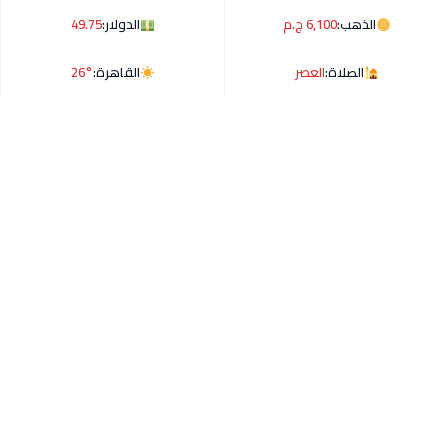
الذهب:
6,100 ج.م
الدولار:
49.75
الصلاة:
العصر
القاهرة:
26°