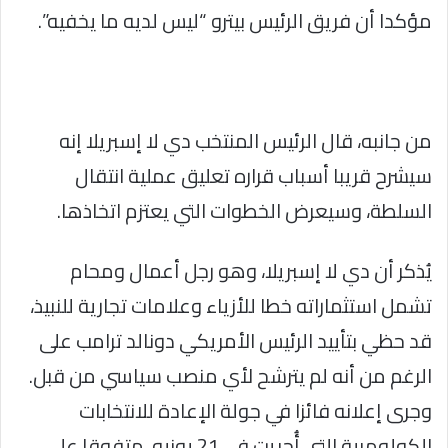
مؤكدا أن فريق الرئيس بيترو “ليس لديه ما يخفيه”.
من جانبه، قال الرئيس المنتخب دي لا إسبريلا إنه
سيشرح قريبا أسباب قراره تعليق عملية انتقال
السلطة، وسيعرض الخطوات التي يعتزم اتخاذها.
يُذكر أن دي لا إسبريلا، وهو رجل أعمال ومحام
تشمل استثماراته خطا للأزياء وعلامات تجارية للنبيذ،
قد حظي بتأييد الرئيس الأمريكي دونالد ترامب على
الرغم من أنه لم يترشح لأي منصب سياسي من قبل.
وجرى إعلانه فائزا في جولة الإعادة للانتخابات
الكولومبية التي أُجريت في 21 يونيو، متفوقا على