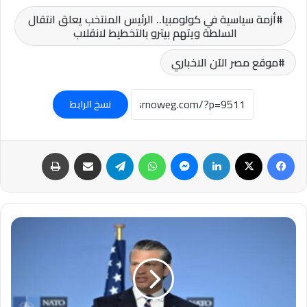
أزمة سياسية في كولومبيا.. الرئيس المنتخب يعلق انتقال
السلطة ويتهم بيترو بالتخطيط لانقلاب
موقع مصر الآن الاخباري
نسخ الرابط
فيسبوك
‫X
لينكدإن
ماسنجر
واتساب
تيلقرام
مشاركة عبر البريد
طباعة
#CNN:
وزير
الحرب
الأمريكي
يعتزم
القيام