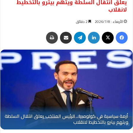
يعلق انتقال السلطة ويتهم بيترو بالتخطيط
لانقلاب
الأربعاء : 2026/7/8
2 دقائق
فيسبوك
‫X
لينكدإن
تيلقرام
مشاركة عبر البريد
طباعة
Oplus_131072