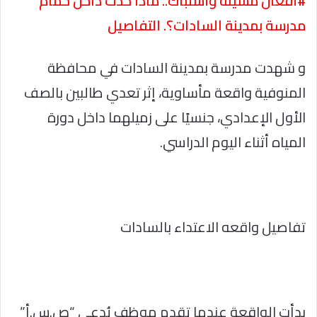
#أفعال مشينة واشتباك.. ماذا حدث داخل حمام
مدرسة بمدينة السادات؟. التفاصيل
و شهدت مدرسة بمدينة السادات في محافظة
المنوفية واقعة مأساوية، إثر تعدي طالبين بالصف
الأول الإعدادي، جنسيًا على زميلهما داخل دورة
المياه أثناء اليوم الدراسي.
تفاصيل واقعه الاعتداء بالسادات
بدأت الواقعة عندما تقدم موظف يُدعى “ص.س.أ”