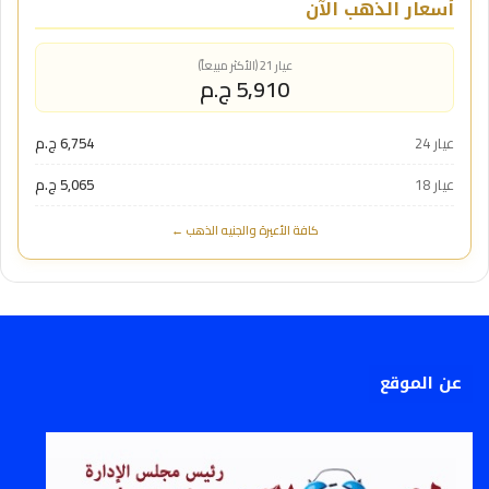
أسعار الذهب الآن
عيار 21 (الأكثر مبيعاً)
5,910 ج.م
عيار 24
6,754 ج.م
عيار 18
5,065 ج.م
كافة الأعيرة والجنيه الذهب ←
عن الموقع