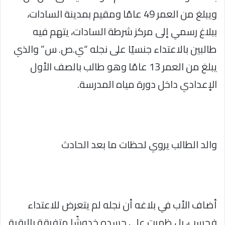
ويبلغ من العمر 49 عامًا ومقيم بمدينة السادات،
ببلاغ رسمي إلى مركز شرطة السادات، يتهم فيه
طالبين بالاعتداء جنسيًا على نجله “ي.ص. س” والذي
يبلغ من العمر 13 عامًا وهو طالب بالصف الأول
الإعدادي داخل دورة مياه المدرسة.
والد الطالب يروي لحظات ما بعد الحادث
أضاف الأب في بلاغه أن نجله لم يتعرض للاعتداء
فحسب، بل ظهرت على جسده خدوشًا متفرقة بالرقبة