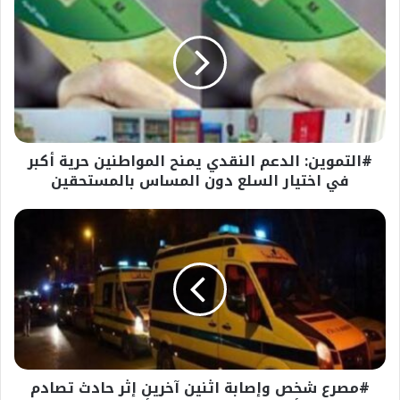
الدعم
النقدي
يمنح
المواطنين
حرية
أكبر
في
اختيار
#التموين: الدعم النقدي يمنح المواطنين حرية أكبر
السلع
دون
في اختيار السلع دون المساس بالمستحقين
المساس
بالمستحقين
#مصرع
شخص
وإصابة
اثنين
آخرين
إثر
حادث
تصادم
أتوبيس
#مصرع شخص وإصابة اثنين آخرين إثر حادث تصادم
بملاكي