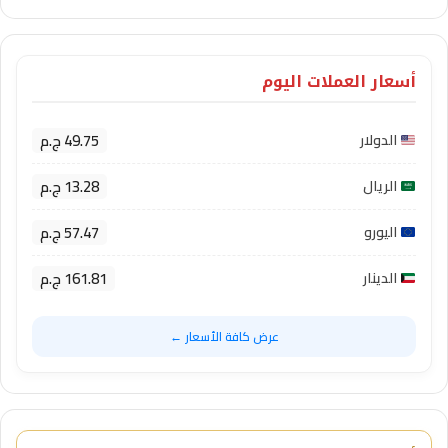
أسعار العملات اليوم
49.75 ج.م
الدولار
13.28 ج.م
الريال
57.47 ج.م
اليورو
161.81 ج.م
الدينار
عرض كافة الأسعار ←