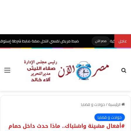
كية
عاجل
ضبط مريض نفسي انتحل صفة ضابط شرطة إستوقف السيارات و
مصر الآن
بحث عن
الق
الرئيسية
/
حوادث و قضايا
حوادث و قضايا
#أفعال مشينة واشتباك.. ماذا حدث داخل حمام