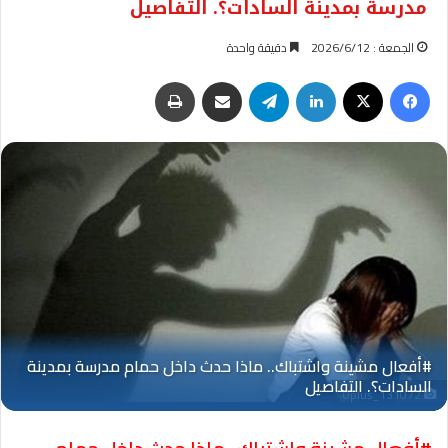
مدرسة بمدينة السادات؟. التفاصيل
الجمعة : 2026/6/12
دقيقة واحدة
فيسبوك
‫X
لينكدإن
تيلقرام
مشاركة عبر البريد
طباعة
Oplus_131072