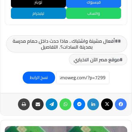
فيسبوك
تويتر
واتساب
تيليجرام
#أفعال مشينة واشتباك.. ماذا حدث داخل حمام مدرسة
بمدينة السادات؟. التفاصيل
موقع مصر الآن الاخباري
نسخ الرابط
فيسبوك
‫X
لينكدإن
ماسنجر
واتساب
تيلقرام
مشاركة عبر البريد
طباعة
#التموين: