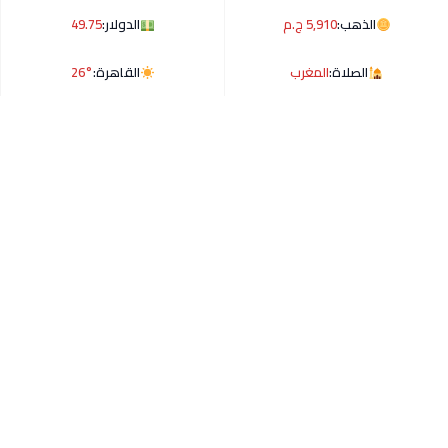
الذهب:
5,910 ج.م
الدولار:
49.75
الصلاة:
المغرب
القاهرة:
26°