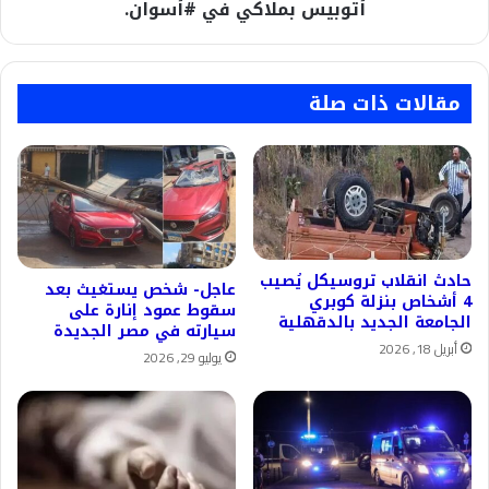
في
أتوبيس بملاكي في #أسوان.
#أسوان.
مقالات ذات صلة
حادث انقلاب تروسيكل يُصيب
عاجل- شخص يستغيث بعد
4 أشخاص بنزلة كوبري
سقوط عمود إنارة على
الجامعة الجديد بالدقهلية
سيارته في مصر الجديدة
أبريل 18, 2026
يوليو 29, 2026