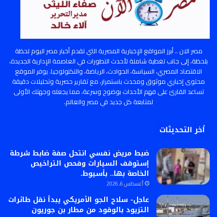
مصر الان .. أبرز المواقع الإخبارية المصرية التي تقدم أخبار مصر اليوم لحظة
بلحظة، إلى جانب تغطية شاملة لأحدث التطورات في العاصمة الإدارية الجديدة،
الاقتصاد المصري، السياسة، الحوادث، الرياضة، والتكنولوجيا. يوفر الموقع
محتوى إخباري موثوق ومحدث باستمرار، مع تقارير حصرية وتحليلات دقيقة
تساعد القارئ على فهم الأحداث بوضوح وسرعة، مما يجعله وجهتك الأولى
لمتابعة كل جديد في مصر والعالم.
أخر التحديثات
ضبط مريض نفسي انتحل صفة ضابط شرطة
إستوقف السيارات وفحص التراخيص
الخاصة بها.. بأسيوط.
أغسطس 6, 2026
عاجل- سلاح الجو الأمريكي يبدأ نقل طائرات
التزيود بالوقود من مطار بن جوريون