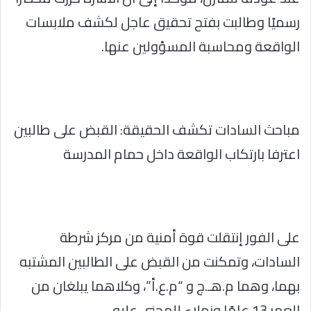
رسميًا وطالبت بفتح تحقيق عاجل لكشف ملابسات
الواقعة ومحاسبة المسؤولين عنها.
مباحث السادات تكشف الحقيقة: القبض على طالبين
اعترفا بارتكاب الواقعة داخل حمام المدرسة
على الفور إنتقلت قوة أمنية من مركز شرطة
السادات، وتمكنت من القبض على الطالبين المشتبه
بهما، وهما م.هـ.ج و “م.ع.أ”، وكلاهما يبلغان من
العمر 13 عامًا وزملاء للمجني عليه.