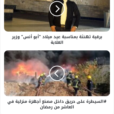
عيد
ميلاد
"أبو
أنس"
وزير
الغلابة
برقية تهنئة بمناسبة عيد ميلاد "أبو أنس" وزير
الغلابة
#السيطرة
على
حريق
داخل
مصنع
أجهزة
منزلية
في
العاشر
#السيطرة على حريق داخل مصنع أجهزة منزلية في
من
رمضان
العاشر من رمضان