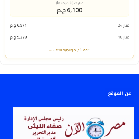
عيار 21 (الأكثر مبيعاً)
6,100 ج.م
عيار 24
6,971 ج.م
عيار 18
5,228 ج.م
كافة الأعيرة والجنيه الذهب ←
عن الموقع