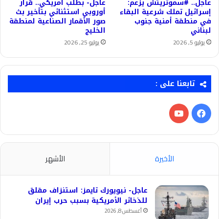
عاجل.. #سموتريتش يزعم:
عاجل- بطلب أمريكي.. قرار
إسرائيل تملك شرعية البقاء
أوروبي استثنائي بتأخير بث
في منطقة أمنية جنوب
صور الأقمار الصناعية لمنطقة
لبناني
الخليج
يوليو 5, 2026
يوليو 25, 2026
تابعنا على :
فيسبوك
‫YouTube
الأخيرة
الأشهر
عاجل- نيويورك تايمز: استنزاف مقلق
للذخائر الأمريكية بسبب حرب إيران
أغسطس 8, 2026