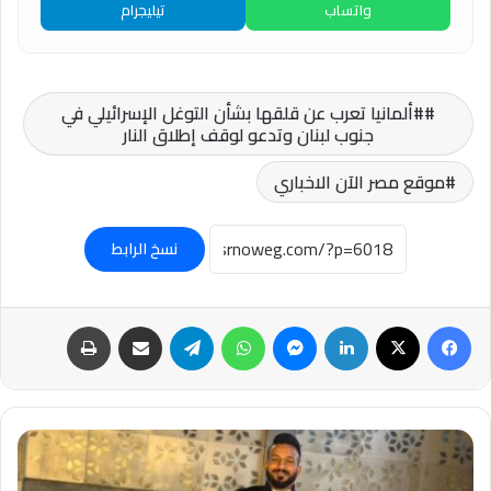
واتساب
تيليجرام
#ألمانيا تعرب عن قلقها بشأن التوغل الإسرائيلي في
جنوب لبنان وتدعو لوقف إطلاق النار
موقع مصر الآن الاخباري
نسخ الرابط
فيسبوك
‫X
لينكدإن
ماسنجر
واتساب
تيلقرام
مشاركة عبر البريد
طباعة
برقية
تهنئة
بمناسبة