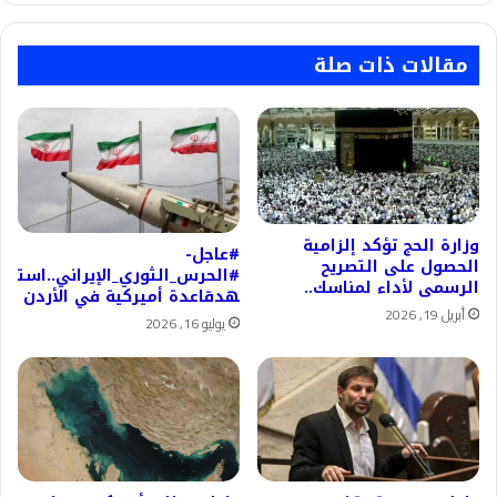
مقالات ذات صلة
وزارة الحج تؤكد إلزامية
#عاجل-
الحصول على التصريح
#الحرس_الثوري_الإيراني..است
الرسمى لأداء لمناسك..
هدقاعدة أميركية في الأردن
أبريل 19, 2026
يوليو 16, 2026