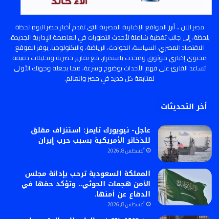
مصر الان .. أبرز المواقع الإخبارية المصرية التي تقدم أخبار مصر اليوم لحظة
بلحظة، إلى جانب تغطية شاملة لأحدث التطورات في العاصمة الإدارية الجديدة،
الاقتصاد المصري، السياسة، الحوادث، الرياضة، والتكنولوجيا. يوفر الموقع
محتوى إخباري موثوق ومحدث باستمرار، مع تقارير حصرية وتحليلات دقيقة
تساعد القارئ على فهم الأحداث بوضوح وسرعة، مما يجعله وجهتك الأولى
لمتابعة كل جديد في مصر والعالم.
أخر التحديثات
عاجل- نيويورك تايمز: استنزاف مقلق
للذخائر الأمريكية بسبب حرب إيران
أغسطس 8, 2026
المملكة السعودية ترحب بإدانة مجلس
الأمن هجمات الحوثي.. وتؤكد حقها في
الدفاع عن أمنها.
أغسطس 8, 2026