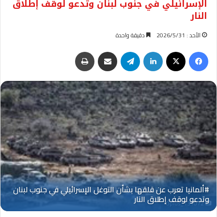
الإسرائيلي في جنوب لبنان وتدعو لوقف إطلاق
النار
الأحد : 2026/5/31
دقيقة واحدة
فيسبوك
‫X
لينكدإن
تيلقرام
مشاركة عبر البريد
طباعة
Oplus_131072