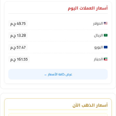
أسعار العملات اليوم
49.75 ج.م
الدولار
13.28 ج.م
الريال
57.47 ج.م
اليورو
161.55 ج.م
الدينار
عرض كافة الأسعار ←
أسعار الذهب الآن