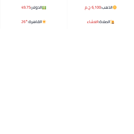
الذهب:
6,100 ج.م
الدولار:
49.75
الصلاة:
العشاء
القاهرة:
26°