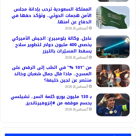
المملكة السعودية ترحب بإدانة مجلس
الأمن هجمات الحوثي.. وتؤكد حقها في
الدفاع عن أمنها.
أغسطس 8, 2026
عاجل. وكالة بلومبيرغ: الجيش الأميركي
يخصص 400 مليون دولار لتطوير سلاح
يسقط المسيّرات بالليزر
أغسطس 8, 2026
من “101 %” في الطب إلى الرقص على
المسرح.. ماذا قال جمال شعبان وخالد
منتصر عن لجين خليفة؟
أغسطس 8, 2026
بـ 130 مليون يورو كلمة السر.. تشيلسي
يحسم موقفه من #إنزوفيرنانديز.
أغسطس 8, 2026