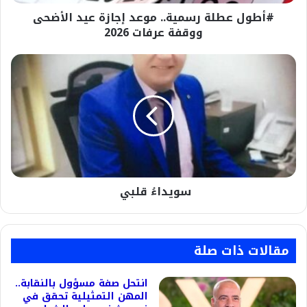
عرفات
#أطول عطلة رسمية.. موعد إجازة عيد الأضحى
2026
ووقفة عرفات 2026
سويداءُ
قلبي
سويداءُ قلبي
مقالات ذات صلة
انتحل صفة مسؤول بالنقابة..
المهن التمثيلية تحقق في