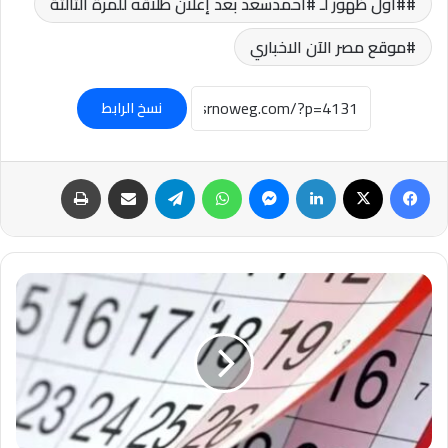
#أول ظهور لـ #أحمدسعد بعد إعلان طلاقه للمرة الثالثة
موقع مصر الآن الاخباري
نسخ الرابط
فيسبوك
‫X
لينكدإن
ماسنجر
واتساب
تيلقرام
مشاركة عبر البريد
طباعة
#أطول
عطلة
رسمية..
موعد
إجازة
عيد
الأضحى
ووقفة