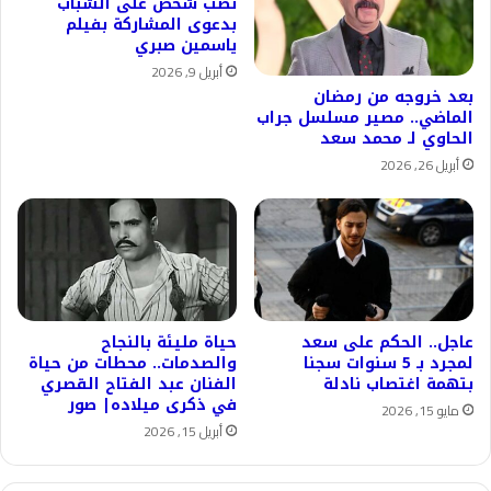
نصب شخص على الشباب
بدعوى المشاركة بفيلم
ياسمين صبري
أبريل 9, 2026
بعد خروجه من رمضان
الماضي.. مصير مسلسل جراب
الحاوي لـ محمد سعد
أبريل 26, 2026
عاجل.. الحكم على سعد
حياة مليئة بالنجاح
لمجرد بـ 5 سنوات سجنا
والصدمات.. محطات من حياة
بتهمة اغتصاب نادلة
الفنان عبد الفتاح القصري
في ذكرى ميلاده| صور
مايو 15, 2026
أبريل 15, 2026