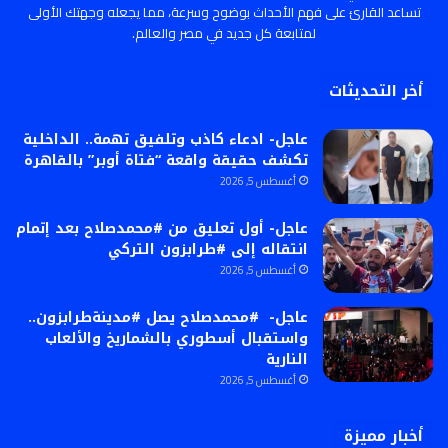
تساعد القارئ على فهم الأحداث بوضوح وسرعة، مما يجعله وجهتك الأولى
لمتابعة كل جديد في مصر والعالم.
أخر التحديثات
عاجل- ادعاء كاذب وتلفيق تهمة.. الداخلية
تكشف حقيقة واقعة “فتاة أوبر” بالقاهرة
أغسطس 5, 2026
عاجل- أول تعليق من #محمدصلاح بعد إتمام
انتقاله إلى #طرابزون التركي
أغسطس 5, 2026
عاجل- #محمدصلاح يصل #مدينةطرابزون..
واستقبال أسطوري بالشماريخ والألعاب
النارية
أغسطس 5, 2026
أخبار مميزة