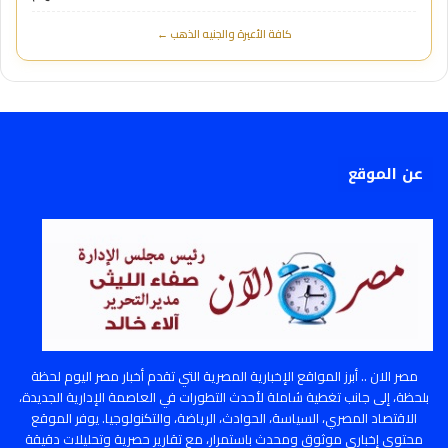
كافة الأعيرة والجنيه الذهب ←
عن الموقع
مصر الان .. أبرز المواقع الإخبارية المصرية التي تقدم أخبار مصر اليوم لحظة
بلحظة، إلى جانب تغطية شاملة لأحدث التطورات في العاصمة الإدارية الجديدة،
الاقتصاد المصري، السياسة، الحوادث، الرياضة، والتكنولوجيا. يوفر الموقع
محتوى إخباري موثوق ومحدث باستمرار، مع تقارير حصرية وتحليلات دقيقة