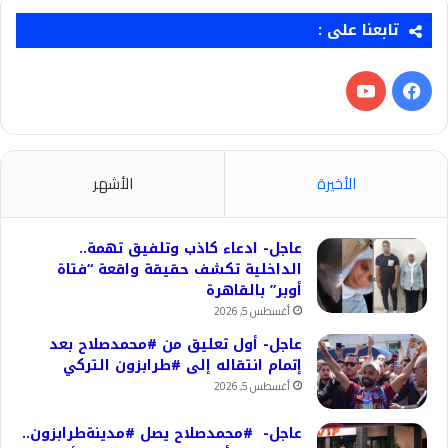
تابعنا على :
فيسبوك
‫YouTube
الأخيرة
الأشهر
عاجل- ادعاء كاذب وتلفيق تهمة..
الداخلية تكشف حقيقة واقعة “فتاة
أوبر” بالقاهرة
أغسطس 5, 2026
عاجل- أول تعليق من #محمدصلاح بعد
إتمام انتقاله إلى #طرابزون التركي
أغسطس 5, 2026
عاجل- #محمدصلاح يصل #مدينةطرابزون..