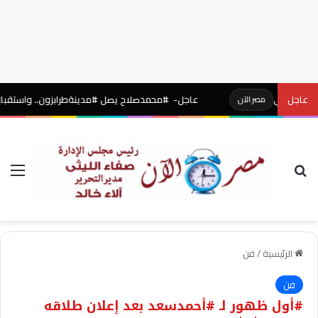
كي
عاجل
عاجل- #محمدصلاح يصل #مدينةطرابزون.. واستقبال أسطوري ب
مصر الآن
بحث عن
الق
الرئيسية
/
فن
فن
#أول ظهور لـ #أحمدسعد بعد إعلان طلاقه