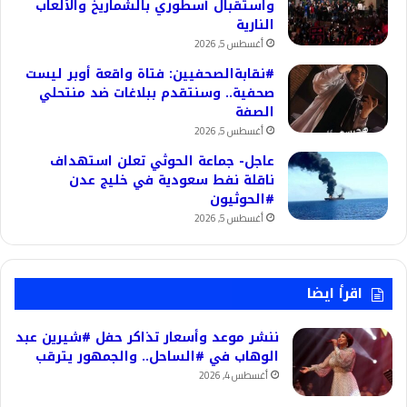
واستقبال أسطوري بالشماريخ والألعاب
النارية
أغسطس 5, 2026
#نقابةالصحفيين: فتاة واقعة أوبر ليست
صحفية.. وسنتقدم ببلاغات ضد منتحلي
الصفة
أغسطس 5, 2026
عاجل- جماعة الحوثي تعلن استهداف
ناقلة نفط سعودية في خليج عدن
#الحوثيون
أغسطس 5, 2026
اقرأ ايضا
ننشر موعد وأسعار تذاكر حفل #شيرين عبد
الوهاب في #الساحل.. والجمهور يترقب
أغسطس 4, 2026