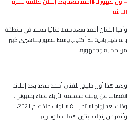
#أول ظهور لـ #أحمدسعد بعد إعلان طلاقه للمرة
الثالثة
وأحيا الفنان أحمد سعد حفلا غنائيا ضخما في منطقة
بالم هيلز بادية بـ6 أكتوبر، وسط حضور جماهيري كبير
من محبيه وجمهوره.
ويعد هذا أول ظهور للفنان أحمد سعد بعد إعلانه
انفصاله عن زوجته مصممة الأزياء علياء بسيوني،
وذلك بعد زواج استمر لـ ٥ سنوات منذ عام 2021،
وأثمر عن إنجاب ابنتين هما عليا ومريم.