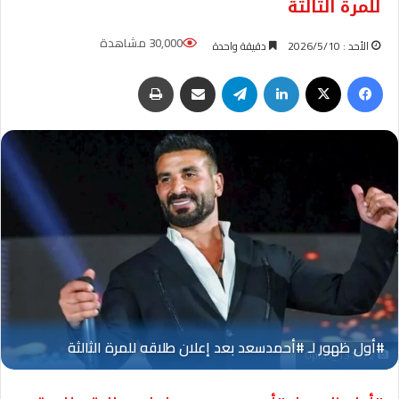
للمرة الثالثة
30,000 مشاهدة
الأحد : 2026/5/10
دقيقة واحدة
فيسبوك
‫X
لينكدإن
تيلقرام
مشاركة عبر البريد
طباعة
Oplus_131072