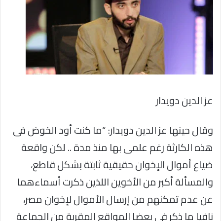
عز الدين دويدار
وقال حينها عز الدين دويدار: “ما كنت أود الخوض فى
هذه الكارثة رغم علمى بها منذ مدة .. لكن واقعة
ضياع أموال الإخوان حقيقية ثابتة بشكل قاطع،
والمسألة أكبر من الأخوين اللذين ذكرت أسماءهما
عن عدم تمكنهم من إرسال الأموال لإخوان مصر،
نافيا ما ذكر فى بعضا المواقع المقربة من الجماعة