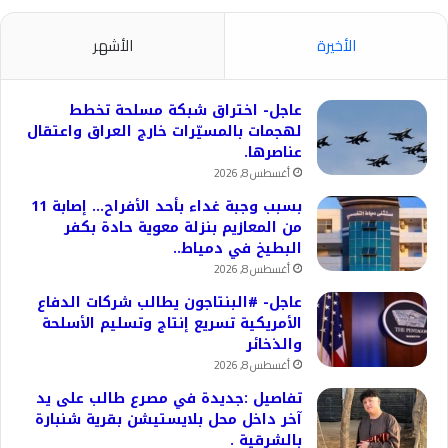
الأخيرة
الأشهر
عاجل- اختراق شبكة مسلحة تخطط
لهجمات بالمسيّرات خارج العراق واعتقال
عناصرها.
أغسطس 8, 2026
بسبب وجبة غداء بأحد الأفراح… إصابة 11
من المعازيم بنزلة معوية حادة بكفر
البطيخ في دمياط..
أغسطس 8, 2026
عاجل- #البنتاجون يطالب شركات الدفاع
الأمريكية تسريع إنتاج وتسليم الأسلحة
والذخائر
أغسطس 8, 2026
تفاصيل :جديدة في مصرع طالب على يد
آخر داخل محل بلايستيشن بقرية شنبارة
بالشرقية .