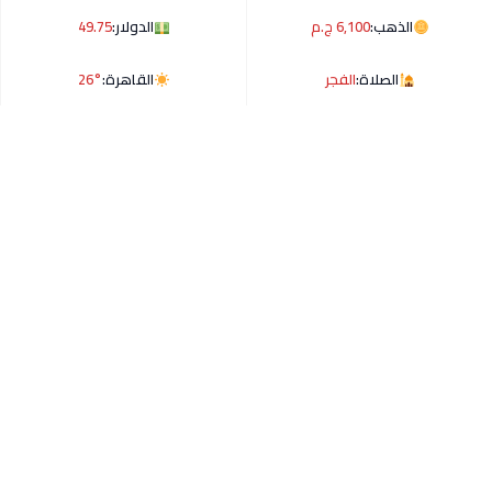
الذهب:
6,100 ج.م
الدولار:
49.75
الصلاة:
الفجر
القاهرة:
26°