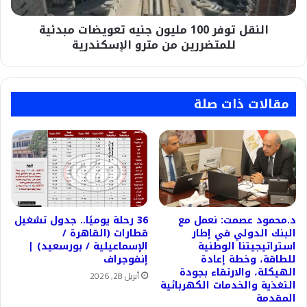
للمتضررين
النقل توفر ​100 مليون جنيه تعويضات مبدئية
من
مترو
للمتضررين من مترو الإسكندرية
الإسكندرية
مقالات ذات صلة
د.محمود عصمت: نعمل مع
36 رحلة يوميًا.. جدول تشغيل
البنك الدولي في إطار
قطارات (القاهرة /
استراتيجيتنا الوطنية
الإسماعيلية / بورسعيد) |
للطاقة، وخطة إعادة
إنفوجراف
الهيكلة، والارتقاء بجودة
أبريل 28, 2026
التغذية والخدمات الكهربائية
المقدمة