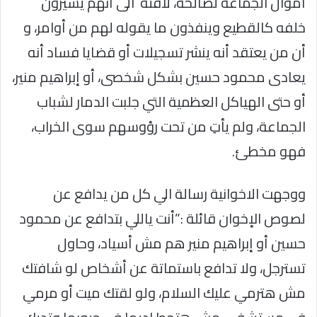
أموال الجماعة لصالحه، لافتة الى أنهم يسيرون
خلفه كالقطيع وينفذون ما يقوله لهم من أوامر، و
أن من يعتقد أنه ينشر تسجيلات أو قضايا فساد أنه
يعادى محمود حسين بشكل شخصى، أو إبراهيم منير،
أو حتى الهياكل العظمية التي جلبت الدمار لشباب
الجماعة، ولم يأتِ من تحت رؤوسهم سوى الخراب،
فهو مخطئ.
ووجهت الاخوانية رسالة الي كل من يدافع عن
لصوص الإخوان قائلة :”أنت ياللي بتدافع عن محمود
حسين أو إبراهيم منير هم مش أسياد، وحاول
تسترجل، ولا تدافع باستماتة عن أشخاص لو شافتك
مش هترمي عليك السلام، ولو لقتك ميت أو مرمي