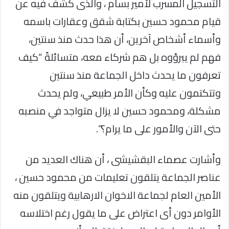
التسجيل المسرب لأمير بسام ، والذى كشف فيه عن
قيام محمود حسين بكتابة شقق وعقارات باسمه
وأسماء أشخاص آخرين، أن هذا حدث منذ سنتين،
فهم لم يبرؤوه بل هم شركاء معه، متسائلةً “كيف
تعرفون ما يحدث داخل الجماعة منذ سنتين
وتتكتمون عليه وكأن الأمر طبيعي، ولم يحدث
مشكلة، ومحمود حسين لا يزال متواجد في منصبه
حتى الآن والأمور على ما يرام؟”.
وأشارت عصماء البقشيشى ، أن هناك العديد من
عناصر الجماعة يتلقون تعليمات من محمود حسين ،
الأمين العام لجماعة الاخوان الارهابية ويتلقون منه
الأوامر دون أى اعتراض على ما يقول رغم اختلاسه