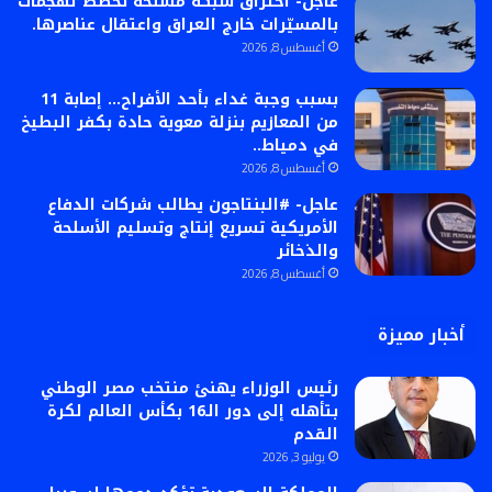
عاجل- اختراق شبكة مسلحة تخطط لهجمات
بالمسيّرات خارج العراق واعتقال عناصرها.
أغسطس 8, 2026
بسبب وجبة غداء بأحد الأفراح… إصابة 11
من المعازيم بنزلة معوية حادة بكفر البطيخ
في دمياط..
أغسطس 8, 2026
عاجل- #البنتاجون يطالب شركات الدفاع
الأمريكية تسريع إنتاج وتسليم الأسلحة
والذخائر
أغسطس 8, 2026
أخبار مميزة
رئيس الوزراء يهنئ منتخب مصر الوطني
بتأهله إلى دور الـ16 بكأس العالم لكرة
القدم
يوليو 3, 2026