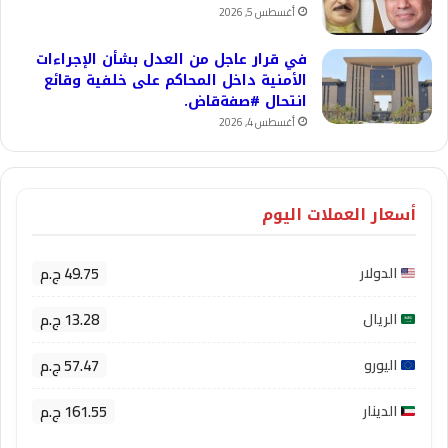
أغسطس 5, 2026
في قرار عاجل من العدل بشأن الإجراءات
الأمنية داخل المحاكم على خلفية وقائع
انتحال #صفةقاض.
أغسطس 4, 2026
أسعار العملات اليوم
49.75 ج.م
الدولار
13.28 ج.م
الريال
57.47 ج.م
اليورو
161.55 ج.م
الدينار