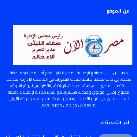
عن الموقع
مصر الان .. أبرز المواقع الإخبارية المصرية التي تقدم أخبار مصر اليوم لحظة
بلحظة، إلى جانب تغطية شاملة لأحدث التطورات في العاصمة الإدارية الجديدة،
الاقتصاد المصري، السياسة، الحوادث، الرياضة، والتكنولوجيا. يوفر الموقع
محتوى إخباري موثوق ومحدث باستمرار، مع تقارير حصرية وتحليلات دقيقة
تساعد القارئ على فهم الأحداث بوضوح وسرعة، مما يجعله وجهتك الأولى
لمتابعة كل جديد في مصر والعالم.
أخر التحديثات