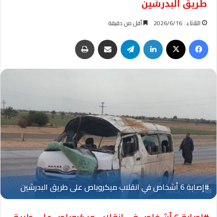
طريق البدرشين
الثلاثاء : 2026/6/16
أقل من دقيقة
فيسبوك
‫X
لينكدإن
تيلقرام
مشاركة عبر البريد
طباعة
Oplus_131072