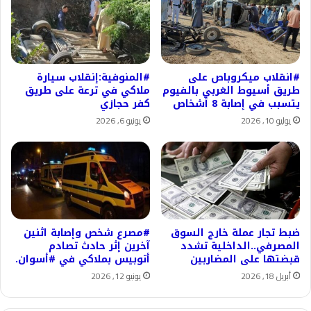
#انقلاب ميكروباص على
#المنوفية:إنقلاب سيارة
طريق أسيوط الغربي بالفيوم
ملاكي في ترعة على طريق
يتسبب في إصابة 8 أشخاص
كفر حجازي
يوليو 10, 2026
يونيو 6, 2026
ضبط تجار عملة خارج السوق
#مصرع شخص وإصابة اثنين
المصرفي..الداخلية تشدد
آخرين إثر حادث تصادم
قبضتها على المضاربين
أتوبيس بملاكي في #أسوان.
أبريل 18, 2026
يونيو 12, 2026