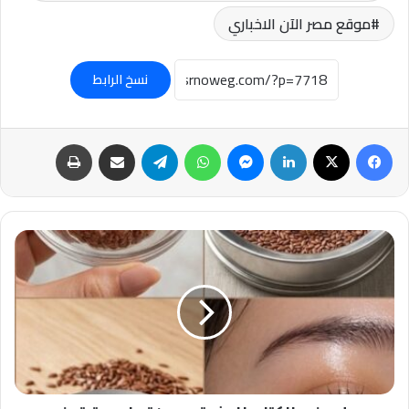
موقع مصر الآن الاخباري
نسخ الرابط
فيسبوك
‫X
لينكدإن
ماسنجر
واتساب
تيلقرام
مشاركة عبر البريد
طباعة
جل
بذور
الكتان
للبشرة..
وصفة
طبيعية
تمنح
الترطيب
والنضارة