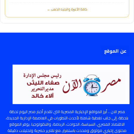
كافة الأعيرة والجنيه الذهب ←
عن الموقع
مصر الان .. أبرز المواقع الإخبارية المصرية التي تقدم أخبار مصر اليوم لحظة
بلحظة، إلى جانب تغطية شاملة لأحدث التطورات في العاصمة الإدارية الجديدة،
الاقتصاد المصري، السياسة، الحوادث، الرياضة، والتكنولوجيا. يوفر الموقع
محتوى إخباري موثوق ومحدث باستمرار، مع تقارير حصرية وتحليلات دقيقة