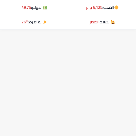
الذهب:
6,125 ج.م
الدولار:
49.75
الصلاة:
العصر
القاهرة:
26°