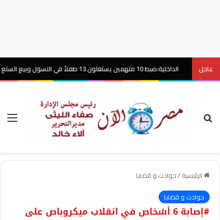
عاجل
الداخلية:ضبط 10 متهمين يستغلون 13 طفلاً في التسول وبيع السلع بإلحاح بالقاهرة
بحث عن
الق
الرئيسية
/
حوادث و قضايا
حوادث و قضايا
#إصابة 6 أشخاص في انقلاب ميكروباص على