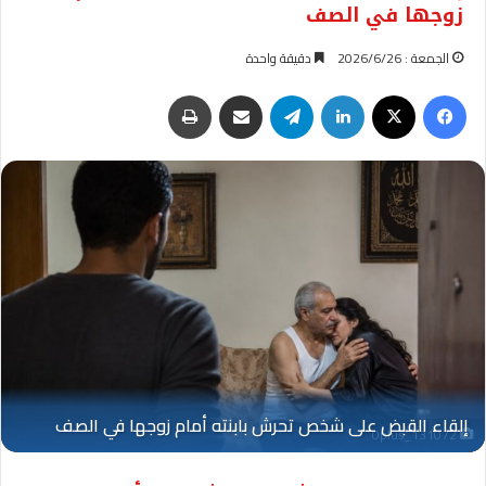
زوجها في الصف
الجمعة : 2026/6/26
دقيقة واحدة
فيسبوك
‫X
لينكدإن
تيلقرام
مشاركة عبر البريد
طباعة
Oplus_131072