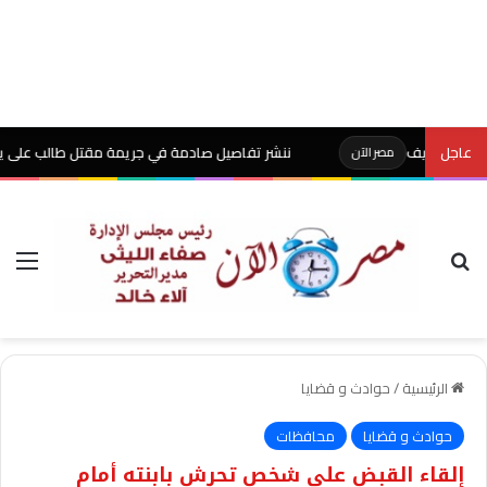
عاجل
ننشر تفاصيل صادمة في جريمة مقتل طالب على يد والده بش
مصر الآن
بحث عن
الق
الرئيسية
/
حوادث و قضايا
حوادث و قضايا
محافظات
إلقاء القبض على شخص تحرش بابنته أمام