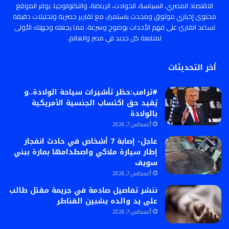
الاقتصاد المصري، السياسة، الحوادث، الرياضة، والتكنولوجيا. يوفر الموقع
محتوى إخباري موثوق ومحدث باستمرار، مع تقارير حصرية وتحليلات دقيقة
تساعد القارئ على فهم الأحداث بوضوح وسرعة، مما يجعله وجهتك الأولى
لمتابعة كل جديد في مصر والعالم.
أخر التحديثات
#ترامب:حظر تأشيرات سياحة الولادة..و
يُقيد حق اكتساب الجنسية الأمريكية
بالولادة
أغسطس 7, 2026
عاجل- إصابة 7 أشخاص في حادث انفجار
إطار سيارة ملاكي واصطدامها بمارة ببني
سويف
أغسطس 7, 2026
ننشر تفاصيل صادمة في جريمة مقتل طالب
على يد والده بشبين القناطر
أغسطس 7, 2026