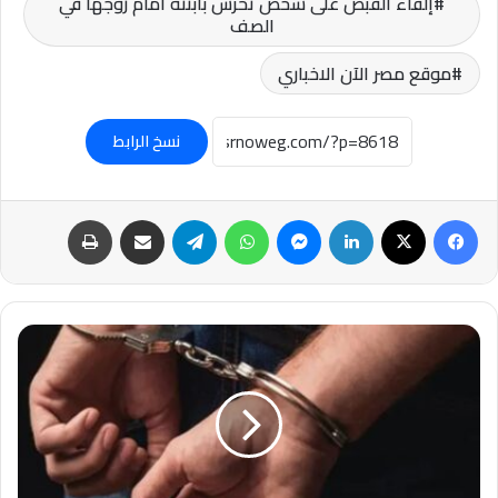
إلقاء القبض على شخص تحرش بابنته أمام زوجها في
الصف
موقع مصر الآن الاخباري
نسخ الرابط
فيسبوك
‫X
لينكدإن
ماسنجر
واتساب
تيلقرام
مشاركة عبر البريد
طباعة
ضبط
مندوب
شركة
شحن
حاول
فتح
باب
شقة