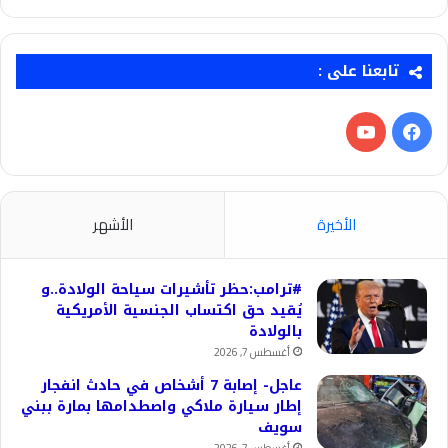
تابعنا على :
فيسبوك
‫YouTube
الأخيرة
الأشهر
#ترامب:حظر تأشيرات سياحة الولادة..و
يُقيد حق اكتساب الجنسية الأمريكية
بالولادة
أغسطس 7, 2026
عاجل- إصابة 7 أشخاص في حادث انفجار
إطار سيارة ملاكي واصطدامها بمارة ببني
سويف