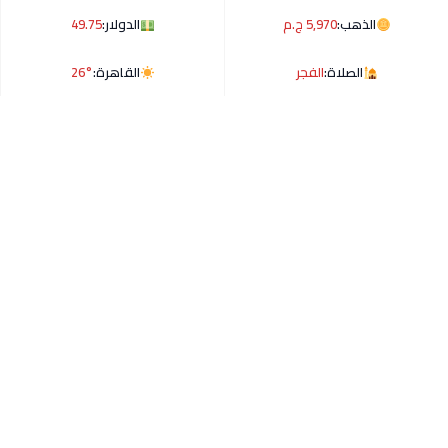
الذهب:
5,970 ج.م
الدولار:
49.75
الصلاة:
الفجر
القاهرة:
26°