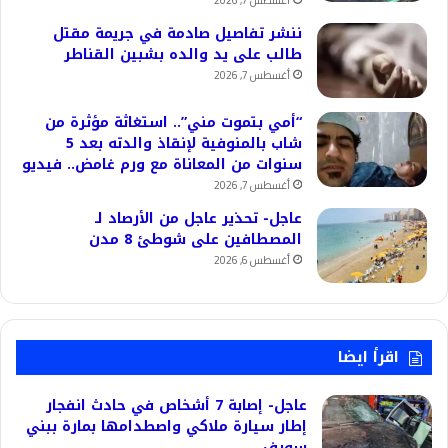
أغسطس 7, 2026
ننشر تفاصيل صادمة في جريمة مقتل
طالب على يد والده بشبين القناطر
أغسطس 7, 2026
“أمي بتموت مني”.. استغاثة مؤثرة من
شاب بالمنوفية لإنقاذ والدته بعد 5
سنوات من المعاناة مع ورم غامض.. فيديو
أغسطس 7, 2026
عاجل- تحذير عاجل من الأرصاد لـ
المصطافين على شوطئ 8 مدن
أغسطس 6, 2026
اقرأ ايضا
عاجل- إصابة 7 أشخاص في حادث انفجار
إطار سيارة ملاكي واصطدامها بمارة ببني
سويف