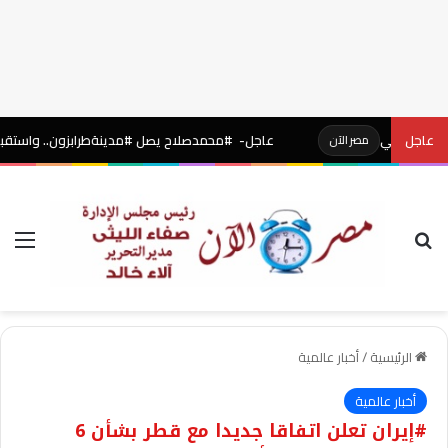
تركي
عاجل
عاجل- #محمدصلاح يصل #مدينةطرابزون.. واستقبال أسطوري 
مصر الآن
بحث عن
الق
الرئيسية
/
أخبار عالمية
أخبار عالمية
#إيران تعلن اتفاقا جديدا مع قطر بشأن 6