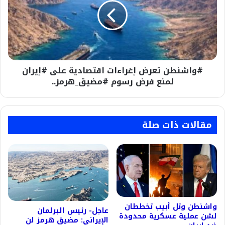
اقتصادية
على
#إيران
لمنع
فرض
رسوم
#واشنطن تعرض إغراءات اقتصادية على #إيران
#مضيق_هرمز..
لمنع فرض رسوم #مضيق_هرمز..
مقالات ذات صلة
واشنطن وتل أبيب تخططان
عاجل- رئيس البرلمان
لشن عملية عسكرية محدودة
الإيراني: مضيق هرمز لن