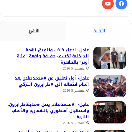
فيسبوك
‫YouTube
الأخيرة
الأشهر
عاجل- ادعاء كاذب وتلفيق تهمة..
الداخلية تكشف حقيقة واقعة “فتاة
أوبر” بالقاهرة
أغسطس 5, 2026
عاجل- أول تعليق من #محمدصلاح بعد
إتمام انتقاله إلى #طرابزون التركي
أغسطس 5, 2026
عاجل- #محمدصلاح يصل #مدينةطرابزون..
واستقبال أسطوري بالشماريخ والألعاب
النارية
أغسطس 5, 2026