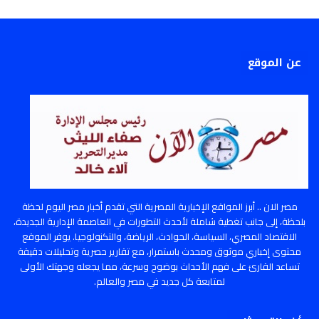
عن الموقع
مصر الان .. أبرز المواقع الإخبارية المصرية التي تقدم أخبار مصر اليوم لحظة
بلحظة، إلى جانب تغطية شاملة لأحدث التطورات في العاصمة الإدارية الجديدة،
الاقتصاد المصري، السياسة، الحوادث، الرياضة، والتكنولوجيا. يوفر الموقع
محتوى إخباري موثوق ومحدث باستمرار، مع تقارير حصرية وتحليلات دقيقة
تساعد القارئ على فهم الأحداث بوضوح وسرعة، مما يجعله وجهتك الأولى
لمتابعة كل جديد في مصر والعالم.