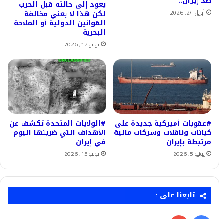
ضد إيران..
يعود إلى حالته قبل الحرب
أبريل 24, 2026
لكن هذا لا يعني مخالفة
القوانين الدولية أو الملاحة
البحرية
يونيو 17, 2026
#عقوبات أميركية جديدة على
#الولايات المتحدة تكشف عن
كيانات وناقلات وشركات مالية
الأهداف التي ضربتها اليوم
مرتبطة بإيران
في إيران
يونيو 5, 2026
يوليو 15, 2026
تابعنا على :