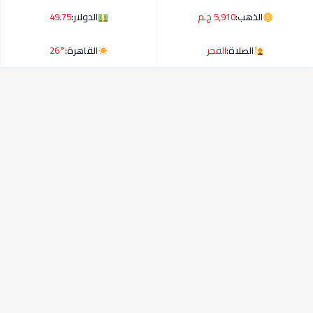
الذهب:
5,910 ج.م
الدولار:
49.75
الصلاة:
الفجر
القاهرة:
26°