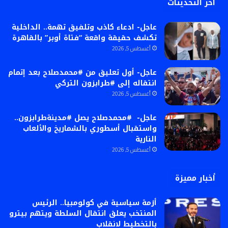
أخر التحديثات
عاجل- ادعاء كاذب وتلفيق تهمة.. الداخلية
تكشف حقيقة واقعة “فتاة أوبر” بالقاهرة
أغسطس 5, 2026
عاجل- أول تعليق من #محمدصلاح بعد إتمام
انتقاله إلى #طرابزون التركي
أغسطس 5, 2026
عاجل- #محمدصلاح يصل #مدينةطرابزون..
واستقبال أسطوري بالشماريخ والألعاب
النارية
أغسطس 5, 2026
أخبار مميزة
أزمة سياسية في كولومبيا.. الرئيس
المنتخب يعلق انتقال السلطة ويتهم بيترو
بالتخطيط لانقلاب