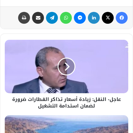
فيسبوك
‫X
لينكدإن
ماسنجر
واتساب
تيلقرام
مشاركة عبر البريد
طباعة
عاجل-
النقل:
زيادة
أسعار
تذاكر
القطارات
ضرورة
لضمان
استدامة
عاجل- النقل: زيادة أسعار تذاكر القطارات ضرورة
التشغيل
لضمان استدامة التشغيل
#واشنطن
تعرض
إغراءات