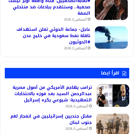
#نقابةالصحفيين: فتاة واقعة أوبر ليست
صحفية.. وسنتقدم ببلاغات ضد منتحلي
الصفة
أغسطس 5, 2026
عاجل- جماعة الحوثي تعلن استهداف
ناقلة نفط سعودية في خليج عدن
#الحوثيون
أغسطس 5, 2026
اقرأ ايضا
ترامب يهاجم الأمريكي من أصول مصرية
عبدالرحمن السيد بعد فوزه بالانتخابات
التمهيدية: شيوعي يكره إسرائيل
أغسطس 5, 2026
مقتل جنديين إسرائيليين في انفجار لغم
جنوب لبنان
أغسطس 5, 2026