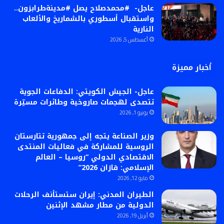
عاجل- #محمدصلاح يصل #مدينةطرابزون..
واستقبال أسطوري بالشماريخ والألعاب
النارية
أغسطس 5, 2026
أخبار مميزة
عاجل- الجيش الكويتي: الدفاعات الجوية
تتصدى لهجمات صاروخية وطائرات مسيّرة
يونيو 1, 2026
وزير الصناعة يتجه إلى جمهورية تتارستان
الروسية للمشاركة في فعاليات المنتدى
الاقتصادي الدولي “روسيا – العالم
الإسلامي: قازان 2026”
مايو 12, 2026
الطيران المدني: إيران ستستأنف الرحلات
الدولية من مطار مشهد الإثنين
أبريل 19, 2026