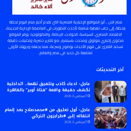
مصر الان .. أبرز المواقع الإخبارية المصرية التي تقدم أخبار مصر اليوم لحظة
بلحظة، إلى جانب تغطية شاملة لأحدث التطورات في العاصمة الإدارية الجديدة،
الاقتصاد المصري، السياسة، الحوادث، الرياضة، والتكنولوجيا. يوفر الموقع
محتوى إخباري موثوق ومحدث باستمرار، مع تقارير حصرية وتحليلات دقيقة
تساعد القارئ على فهم الأحداث بوضوح وسرعة، مما يجعله وجهتك الأولى
لمتابعة كل جديد في مصر والعالم.
أخر التحديثات
عاجل- ادعاء كاذب وتلفيق تهمة.. الداخلية
تكشف حقيقة واقعة “فتاة أوبر” بالقاهرة
أغسطس 5, 2026
عاجل- أول تعليق من #محمدصلاح بعد إتمام
انتقاله إلى #طرابزون التركي
أغسطس 5, 2026