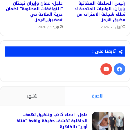
رئيس السلطة القضائية
عاجل- عُمان وإيران تبحثان
بإيران: الولايات المتحدة لا
“التوافقات المطلوبة” لضمان
تملك شجاعة الاقتراب من
حرية الملاحة في
مضيق هرمز
#مضيق_هرمز.
أبريل 23, 2026
يوليو 11, 2026
تابعنا على :
فيسبوك
‫YouTube
الأخيرة
الأشهر
عاجل- ادعاء كاذب وتلفيق تهمة..
الداخلية تكشف حقيقة واقعة “فتاة
أوبر” بالقاهرة