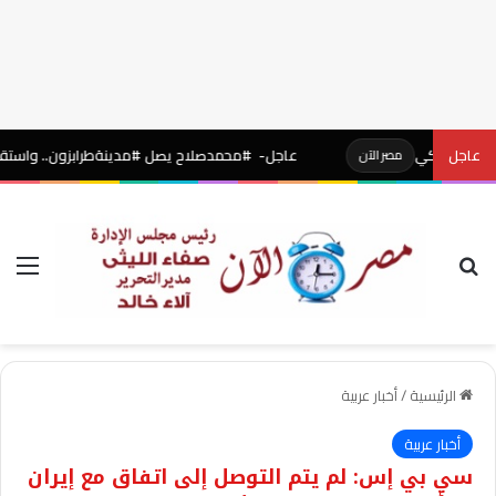
تركي
عاجل
عاجل- #محمدصلاح يصل #مدينةطرابزون.. واستقبال أسطوري
مصر الآن
بحث عن
الق
الرئيسية
/
أخبار عربية
أخبار عربية
سي بي إس: لم يتم التوصل إلى اتفاق مع إيران