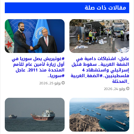
مقالات ذات صلة
عاجل- اشتباكات دامية في
#غوتيريش يصل سوريا في
الضفة الغربية.. سقوط قتيل
أول زيارة لأمين عام للأمم
إسرائيلي واستشهاد 4
المتحدة منذ 2011. عاجل
فلسطينيين..#الضفة_الغربية
#سوريا..
_المحتلة
يوليو 25, 2026
يوليو 24, 2026