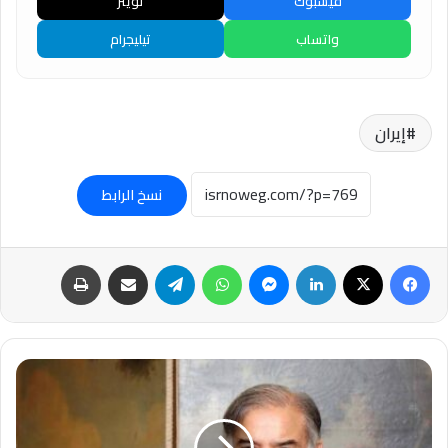
فيسبوك
تويتر
واتساب
تيليجرام
إيران
نسخ الرابط
فيسبوك
‫X
لينكدإن
ماسنجر
واتساب
تيلقرام
مشاركة عبر البريد
طباعة
رئيس
الوزراء
الباكستاني
يجتمع