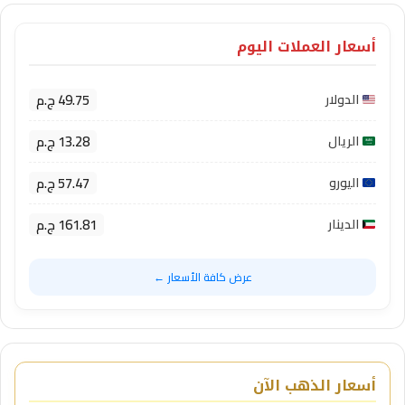
أسعار العملات اليوم
49.75 ج.م
الدولار
13.28 ج.م
الريال
57.47 ج.م
اليورو
161.81 ج.م
الدينار
عرض كافة الأسعار ←
أسعار الذهب الآن