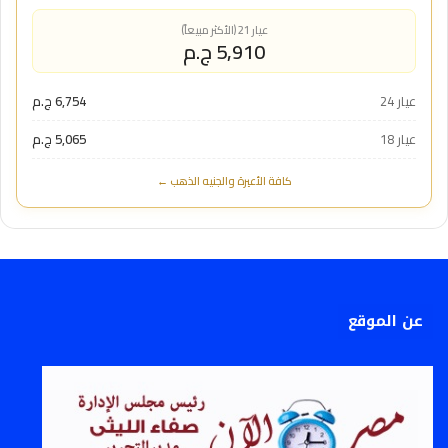
عيار 21 (الأكثر مبيعاً)
5,910 ج.م
عيار 24
6,754 ج.م
عيار 18
5,065 ج.م
كافة الأعيرة والجنيه الذهب ←
عن الموقع