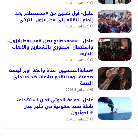
أغسطس 5, 2026
عاجل- أول تعليق من #محمدصلاح بعد
إتمام انتقاله إلى #طرابزون التركي
أغسطس 5, 2026
عاجل- #محمدصلاح يصل #مدينةطرابزون..
واستقبال أسطوري بالشماريخ والألعاب
النارية
أغسطس 5, 2026
#نقابةالصحفيين: فتاة واقعة أوبر ليست
صحفية.. وسنتقدم ببلاغات ضد منتحلي
الصفة
أغسطس 5, 2026
عاجل- جماعة الحوثي تعلن استهداف
ناقلة نفط سعودية في خليج عدن
#الحوثيون
أغسطس 5, 2026