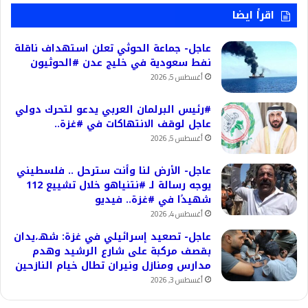
اقرأ ايضا
عاجل- جماعة الحوثي تعلن استهداف ناقلة
نفط سعودية في خليج عدن #الحوثيون
أغسطس 5, 2026
#رئيس البرلمان العربي يدعو لتحرك دولي
عاجل لوقف الانتهاكات في #غزة..
أغسطس 5, 2026
عاجل- الأرض لنا وأنت سترحل .. فلسطيني
يوجه رسالة لـ #نتنياهو خلال تشييع 112
شهيدًا في #غزة.. فيديو
أغسطس 4, 2026
عاجل- تصعيد إسرائيلي في غزة: شهـ،يدان
بقصف مركبة على شارع الرشيد وهدم
مدارس ومنازل ونيران تطال خيام النازحين
أغسطس 3, 2026