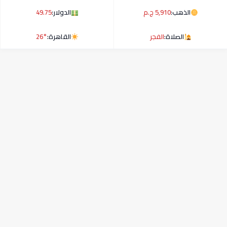
الذهب:
5,910 ج.م
الدولار:
49.75
الصلاة:
الفجر
القاهرة:
26°