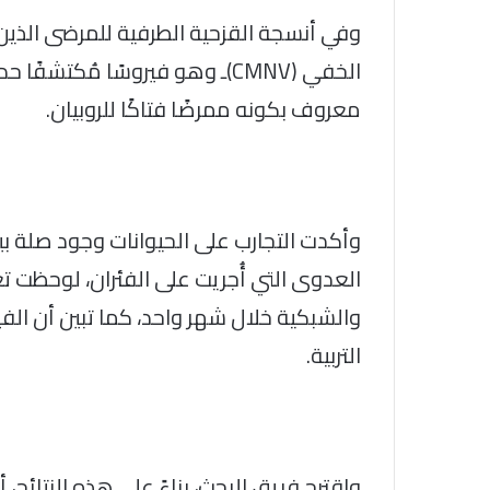
وفي أنسجة القزحية الطرفية للمرضى الذين 
الخفي (CMNV)ـ وهو فيروسًا مُكت
معروف بكونه ممرضًا فتاكًا للروبيان.
وأكدت التجارب على الحيوانات وجود صلة ب
العدوى التي أُجريت على الفئران، لوحظت ت
والشبكية خلال شهر واحد، كما تبين أن الفي
التربية.
واقترح فريق البحث، بناءً على هذه النتائج