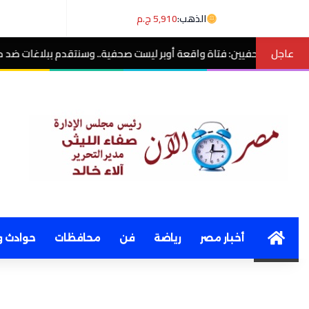
الذهب:
5,910 ج.م
عاجل
 واقعة أوبر ليست صحفية.. وسنتقدم ببلاغات ضد منتحلي الصفة
مصر الآن
Home
أخبار مصر
رياضة
فن
محافظات
حوادث و