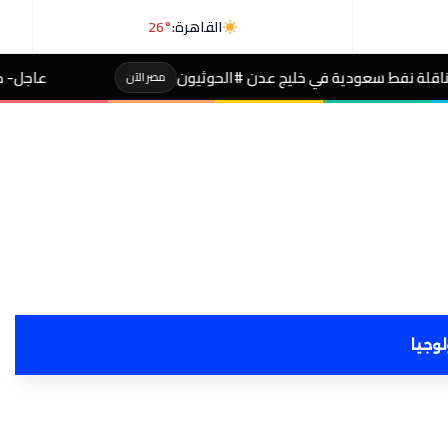
القاهرة:
26°
ليج عدن #الحوثيون
عاجل- طالبة صاحبة مجموع 4% بالثانوية تفجر مفاجأة بعد التظلم
مصر الآن
لوجيا