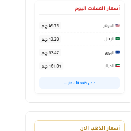
أسعار العملات اليوم
49.75 ج.م
الدولار
13.28 ج.م
الريال
57.47 ج.م
اليورو
161.81 ج.م
الدينار
عرض كافة الأسعار ←
أسعار الذهب الآن