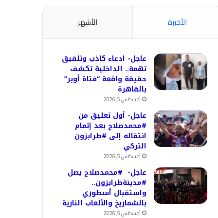
الأخيرة
الأشهر
عاجل- ادعاء كاذب وتلفيق
تهمة.. الداخلية تكشف
حقيقة واقعة “فتاة أوبر”
بالقاهرة
أغسطس 5, 2026
عاجل- أول تعليق من
#محمدصلاح بعد إتمام
انتقاله إلى #طرابزون
التركي
أغسطس 5, 2026
عاجل- #محمدصلاح يصل
#مدينةطرابزون..
واستقبال أسطوري
بالشماريخ والألعاب النارية
أغسطس 5, 2026