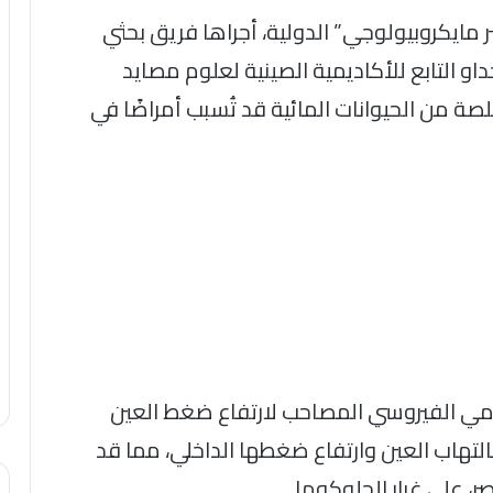
 مايكروبيولوجي” الدولية، أجراها فريق بحثي
و التابع للأكاديمية الصينية لعلوم مصايد
صة من الحيوانات المائية قد تُسبب أمراضًا في
مامي الفيروسي المصاحب لارتفاع ضغط العين
 هذه الحالة بالتهاب العين وارتفاع ضغطها الداخلي، مما قد
، على غرار الجلوكوما.