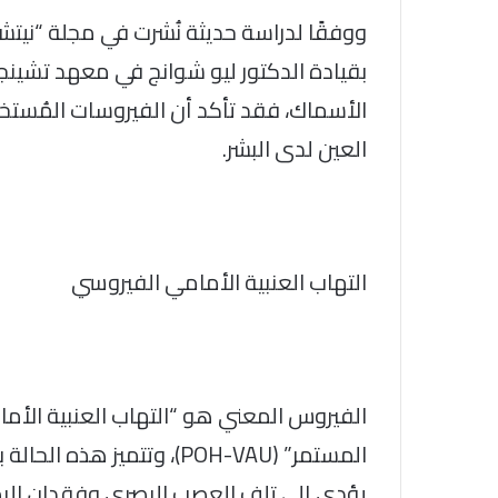
ووفقًا لدراسة حديثة نُشرت في مجلة “نيتشر
بقيادة الدكتور ليو شوانج في معهد تشينجدا
الأسماك، فقد تأكد أن الفيروسات المُستخل
العين لدى البشر.
التهاب العنبية الأمامي الفيروسي
الفيروس المعني هو “التهاب العنبية الأ
المستمر” (POH-VAU)، وتتميز
يؤدي إلى تلف العصب البصري وفقدان البصر