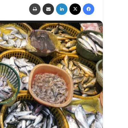
فيسبوك
‫X
لينكدإن
مشاركة عبر البريد
طباعة