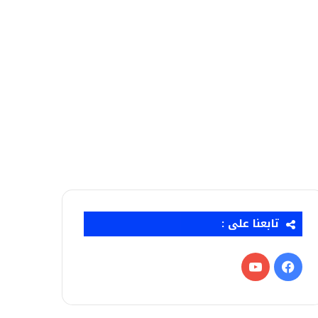
تابعنا على :
فيسبوك
‫YouTube