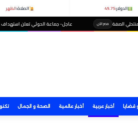
الدولار:
49.75
الصلاة:
الظهر
عاجل- جماعة الحوثي تعلن استهداف ناقلة نفط سعودية في خ
 قضايا
أخبار عربية
أخبار عالمية
الصحة و الجمال
تكنو