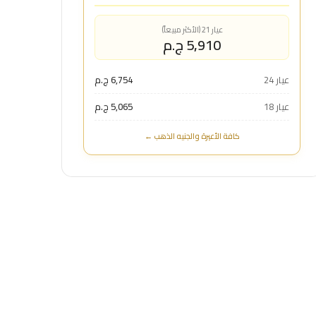
عيار 21 (الأكثر مبيعاً)
5,910 ج.م
عيار 24
6,754 ج.م
عيار 18
5,065 ج.م
كافة الأعيرة والجنيه الذهب ←