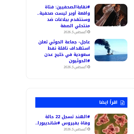
#نقابةالصحفيين: فتاة
واقعة أوبر ليست صحفية..
وسنتقدم ببلاغات ضد
منتحلي الصفة
أغسطس 5, 2026
عاجل- جماعة الحوثي تعلن
استهداف ناقلة نفط
سعودية في خليج عدن
#الحوثيون
أغسطس 5, 2026
اقرأ ايضا
#الهند تسجل 22 حالة
وفاة بفيروس #شانديبورا..
أغسطس 5, 2026