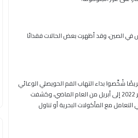
س في الصين، وقد أظهرت بعض الحالات فقدانًا
ى فريق بحثي، دراسة وبائية على 70 مريضًا شُخِّصوا بداء التهاب الفم الحويصلي الوعائي
(POH-VAU) في الصين خلال الفترة من يناير 2022 إلى أبريل من العام الماضي، وكشفت
خبرة في التعامل مع المأكولات البحرية أو تناول