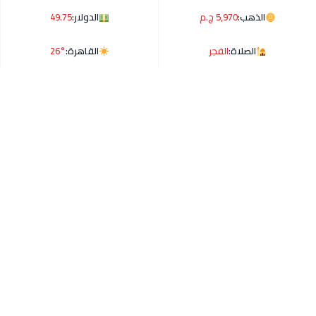
الذهب:
5,970 ج.م
الدولار:
49.75
الصلاة:
الفجر
القاهرة:
26°