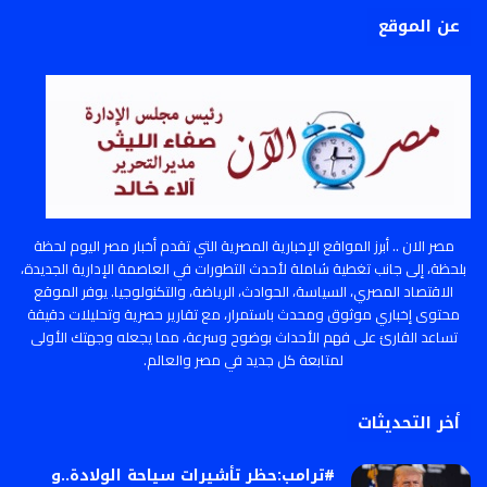
عن الموقع
مصر الان .. أبرز المواقع الإخبارية المصرية التي تقدم أخبار مصر اليوم لحظة
بلحظة، إلى جانب تغطية شاملة لأحدث التطورات في العاصمة الإدارية الجديدة،
الاقتصاد المصري، السياسة، الحوادث، الرياضة، والتكنولوجيا. يوفر الموقع
محتوى إخباري موثوق ومحدث باستمرار، مع تقارير حصرية وتحليلات دقيقة
تساعد القارئ على فهم الأحداث بوضوح وسرعة، مما يجعله وجهتك الأولى
لمتابعة كل جديد في مصر والعالم.
أخر التحديثات
#ترامب:حظر تأشيرات سياحة الولادة..و