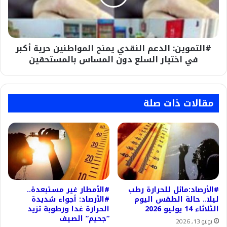
حرية
أكبر
في
اختيار
#التموين: الدعم النقدي يمنح المواطنين حرية أكبر
السلع
دون
في اختيار السلع دون المساس بالمستحقين
المساس
بالمستحقين
مقالات ذات صلة
#الأرصاد:مائل للحرارة رطب
#الأمطار غير مستبعدة..
ليلا.. حالة الطقس اليوم
#الأرصاد: أجواء شديدة
الثلاثاء 14 يوليو 2026
الحرارة غدا ورطوبة تزيد
“جحيم” الصيف
يوليو 13, 2026