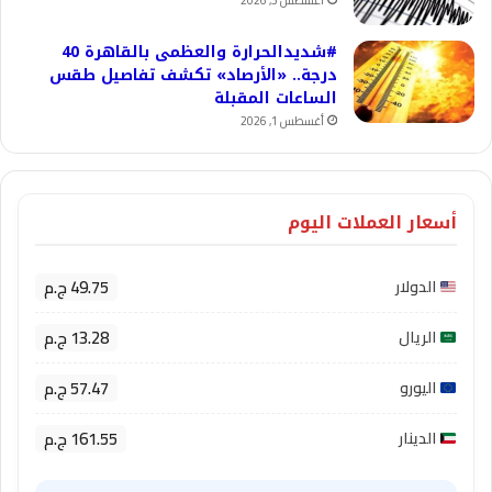
أغسطس 3, 2026
#شديدالحرارة والعظمى بالقاهرة 40
درجة.. «الأرصاد» تكشف تفاصيل طقس
الساعات المقبلة
أغسطس 1, 2026
أسعار العملات اليوم
49.75 ج.م
الدولار
13.28 ج.م
الريال
57.47 ج.م
اليورو
161.55 ج.م
الدينار