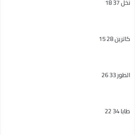
نخل 37 18
كاترين 28 15
الطور 33 26
طابا 34 22