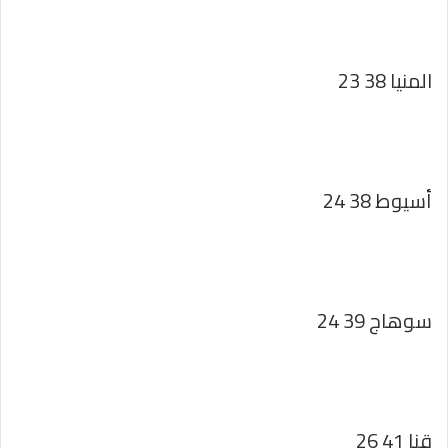
المنيا 38 23
أسيوط 38 24
سوهاج 39 24
قنا 41 26