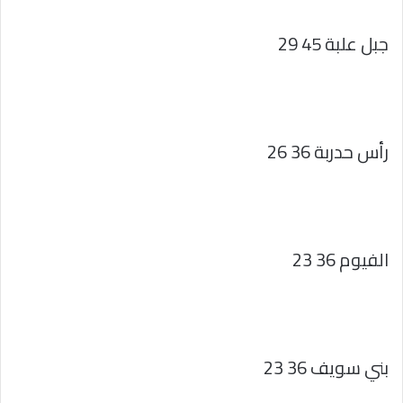
جبل علبة 45 29
رأس حدربة 36 26
الفيوم 36 23
بني سويف 36 23