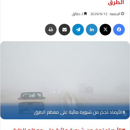
الطرق
الجمعة : 2026/6/12
2 دقائق
فيسبوك
‫X
لينكدإن
تيلقرام
مشاركة عبر البريد
طباعة
Oplus_131072