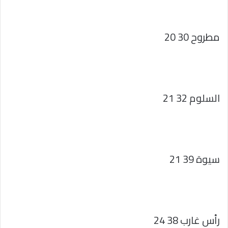
مطروح 30 20
السلوم 32 21
سيوة 39 21
رأس غارب 38 24