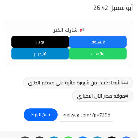
أبو سمبل 42 26
شارك الخبر
فيسبوك
تويتر
واتساب
تيليجرام
#الأرصاد:تحذر من شبورة مائية على معظم الطرق
موقع مصر الآن الاخباري
نسخ الرابط
فيسبوك
‫X
لينكدإن
ماسنجر
واتساب
تيلقرام
مشاركة عبر البريد
طباعة