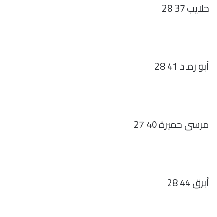
حلايب 37 28
أبو رماد 41 28
مرسى حميرة 40 27
أبرق 44 28