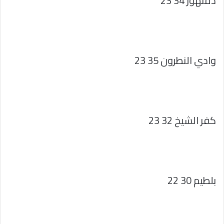
دمنهور 34 23
وادي النطرون 35 23
كفر الشيخ 32 23
بلطيم 30 22