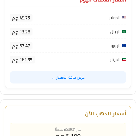
49.75 ج.م
الدولار
13.28 ج.م
الريال
57.47 ج.م
اليورو
161.55 ج.م
الدينار
عرض كافة الأسعار ←
أسعار الذهب الآن
عيار 21 (الأكثر مبيعاً)
6,100 ج.م