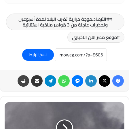
#الأرصاد:موجة حرارية تضرب البلاد لمدة أسبوعين
وتحذيرات عاجلة من 3 ظواهر مناخية استثنائية
موقع مصر الآن الاخباري
نسخ الرابط
فيسبوك
‫X
لينكدإن
ماسنجر
واتساب
تيلقرام
مشاركة عبر البريد
طباعة
#الولايات
المتحدة
تعلن
تمديد
محادثات