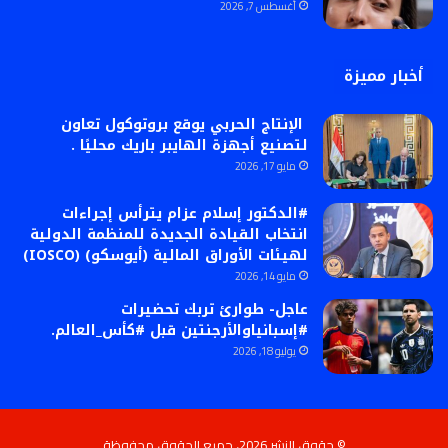
أغسطس 7, 2026
أخبار مميزة
الإنتاج الحربي يوقع بروتوكول تعاون
لتصنيع أجهزة الهايبر باريك محليًا .
مايو 17, 2026
#الدكتور إسلام عزام يترأس إجراءات
انتخاب القيادة الجديدة للمنظمة الدولية
لهيئات الأوراق المالية (أيوسكو) (IOSCO)
مايو 14, 2026
عاجل- طوارئ تربك تحضيرات
#إسبانياوالأرجنتين قبل #كأس_العالم.
يوليو 18, 2026
© حقوق النشر 2026، جميع الحقوق محفوظة