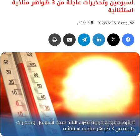
أسبوعين وتحذيرات عاجلة من 3 ظواهر مناخية
استثنائية
الجمعة : 2026/6/26
3 دقائق
فيسبوك
‫X
لينكدإن
تيلقرام
مشاركة عبر البريد
طباعة
Oplus_131072