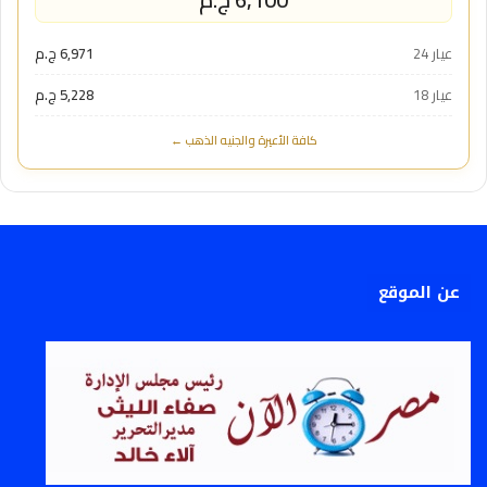
عيار 24
6,971 ج.م
عيار 18
5,228 ج.م
كافة الأعيرة والجنيه الذهب ←
عن الموقع