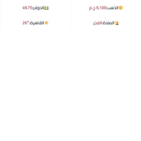
الذهب:
6,100 ج.م
الدولار:
49.75
الصلاة:
الفجر
القاهرة:
26°