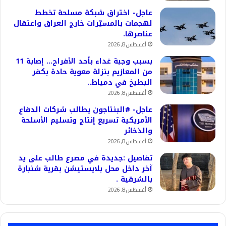
عاجل- اختراق شبكة مسلحة تخطط
لهجمات بالمسيّرات خارج العراق واعتقال
عناصرها.
أغسطس 8, 2026
بسبب وجبة غداء بأحد الأفراح… إصابة 11
من المعازيم بنزلة معوية حادة بكفر
البطيخ في دمياط..
أغسطس 8, 2026
عاجل- #البنتاجون يطالب شركات الدفاع
الأمريكية تسريع إنتاج وتسليم الأسلحة
والذخائر
أغسطس 8, 2026
تفاصيل :جديدة في مصرع طالب على يد
آخر داخل محل بلايستيشن بقرية شنبارة
بالشرقية .
أغسطس 8, 2026