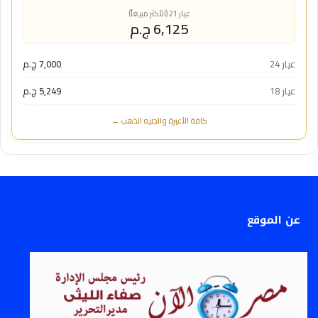
عيار 21 (الأكثر مبيعاً)
6,125 ج.م
عيار 24
7,000 ج.م
عيار 18
5,249 ج.م
كافة الأعيرة والجنيه الذهب ←
عن الموقع