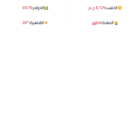
الذهب:
6,125 ج.م
الدولار:
49.75
الصلاة:
الظهر
القاهرة:
26°