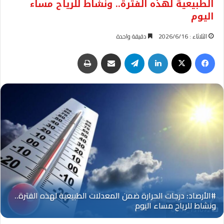
الطبيعية لهذه الفترة.. ونشاط للرياح مساء
اليوم
الثلاثاء : 2026/6/16
دقيقة واحدة
فيسبوك
‫X
لينكدإن
تيلقرام
مشاركة عبر البريد
طباعة
Oplus_131072