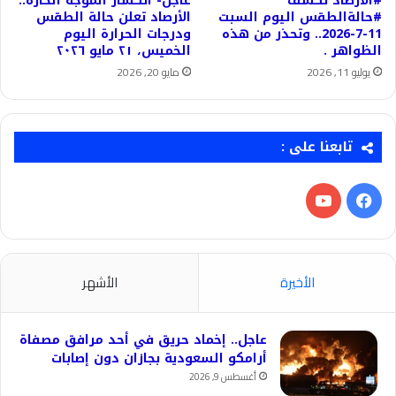
#الأرصاد تكشف
عاجل- انكسار الموجة الحارة..
#حالةالطقس اليوم السبت
الأرصاد تعلن حالة الطقس
11-7-2026.. وتحذر من هذه
ودرجات الحرارة اليوم
الظواهر .
الخميس، ٢١ مايو ٢٠٢٦
يوليو 11, 2026
مايو 20, 2026
تابعنا على :
فيسبوك
‫YouTube
الأخيرة
الأشهر
عاجل.. إخماد حريق في أحد مرافق مصفاة
أرامكو السعودية بجازان دون إصابات
أغسطس 9, 2026