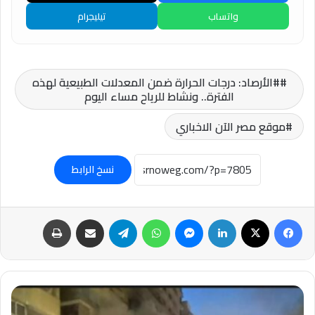
واتساب
تيليجرام
#الأرصاد: درجات الحرارة ضمن المعدلات الطبيعية لهذه
الفترة.. ونشاط للرياح مساء اليوم
موقع مصر الآن الاخباري
نسخ الرابط
فيسبوك
‫X
لينكدإن
ماسنجر
واتساب
تيلقرام
مشاركة عبر البريد
طباعة
#مصرع
ربة