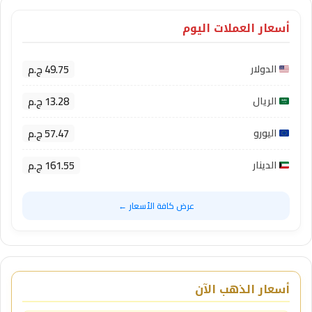
أسعار العملات اليوم
49.75 ج.م
الدولار
13.28 ج.م
الريال
57.47 ج.م
اليورو
161.55 ج.م
الدينار
عرض كافة الأسعار ←
أسعار الذهب الآن