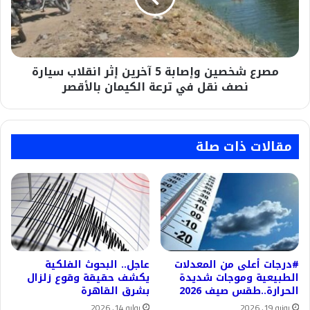
إثر
انقلاب
سيارة
نصف
مصرع شخصين وإصابة 5 آخرين إثر انقلاب سيارة
نقل
في
نصف نقل في ترعة الكيمان بالأقصر
ترعة
الكيمان
بالأقصر
مقالات ذات صلة
#درجات أعلى من المعدلات
عاجل.. البحوث الفلكية
الطبيعية وموجات شديدة
يكشف حقيقة وقوع زلزال
الحرارة..طقس صيف 2026
بشرق القاهرة
يونيو 19, 2026
يوليو 14, 2026