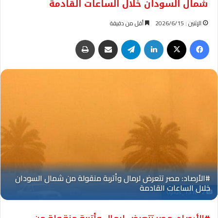
شمال السودان خلال الساعات القادمة
الإثنين : 2026/6/15
أقل من دقيقة
فيسبوك
‫X
لينكدإن
تيلقرام
مشاركة عبر البريد
طباعة
Oplus_131072