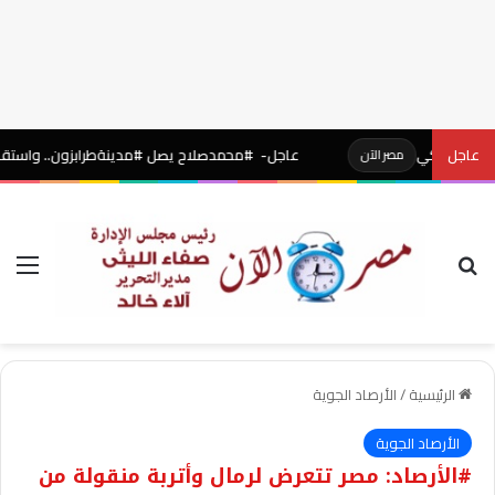
تركي
عاجل
عاجل- #محمدصلاح يصل #مدينةطرابزون.. واستقبال أسطوري
مصر الآن
بحث عن
الق
الرئيسية
/
الأرصاد الجوية
الأرصاد الجوية
#الأرصاد: مصر تتعرض لرمال وأتربة منقولة من