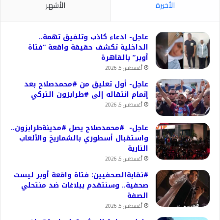
الأخيرة
الأشهر
عاجل- ادعاء كاذب وتلفيق تهمة..
الداخلية تكشف حقيقة واقعة “فتاة
أوبر” بالقاهرة
أغسطس 5, 2026
عاجل- أول تعليق من #محمدصلاح بعد
إتمام انتقاله إلى #طرابزون التركي
أغسطس 5, 2026
عاجل- #محمدصلاح يصل #مدينةطرابزون..
واستقبال أسطوري بالشماريخ والألعاب
النارية
أغسطس 5, 2026
#نقابةالصحفيين: فتاة واقعة أوبر ليست
صحفية.. وسنتقدم ببلاغات ضد منتحلي
الصفة
أغسطس 5, 2026