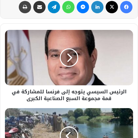
فيسبوك
‫X
لينكدإن
ماسنجر
واتساب
تيلقرام
مشاركة عبر البريد
طباعة
الرئيس
السيسي
يتوجه
إلى
فرنسا
للمشاركة
في
قمة
مجموعة
الرئيس السيسي يتوجه إلى فرنسا للمشاركة في
السبع
الصناعية
قمة مجموعة السبع الصناعية الكبرى
الكبرى
مصرع
شخصين
وإصابة
5
آخرين