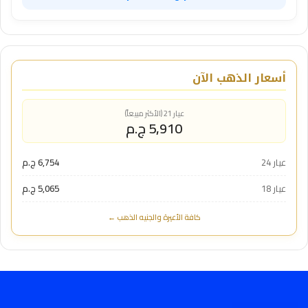
أسعار الذهب الآن
عيار 21 (الأكثر مبيعاً)
5,910 ج.م
عيار 24
6,754 ج.م
عيار 18
5,065 ج.م
كافة الأعيرة والجنيه الذهب ←