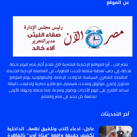
عن الموقع
مصر الان .. أبرز المواقع الإخبارية المصرية التي تقدم أخبار مصر اليوم لحظة
بلحظة، إلى جانب تغطية شاملة لأحدث التطورات في العاصمة الإدارية الجديدة،
الاقتصاد المصري، السياسة، الحوادث، الرياضة، والتكنولوجيا. يوفر الموقع
محتوى إخباري موثوق ومحدث باستمرار، مع تقارير حصرية وتحليلات دقيقة
تساعد القارئ على فهم الأحداث بوضوح وسرعة، مما يجعله وجهتك الأولى
لمتابعة كل جديد في مصر والعالم.
أخر التحديثات
عاجل- ادعاء كاذب وتلفيق تهمة.. الداخلية
تكشف حقيقة واقعة “فتاة أوبر” بالقاهرة