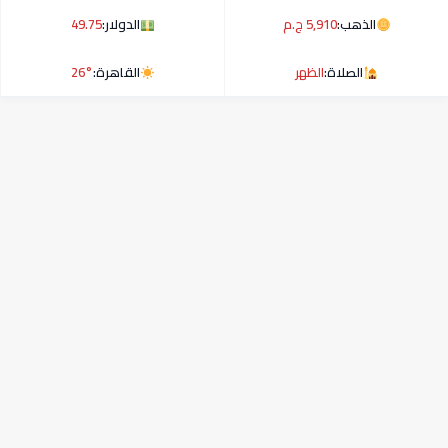
الذهب:
5,910 ج.م
الدولار:
49.75
الصلاة:
الظهر
القاهرة:
26°