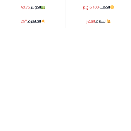
الذهب:
6,100 ج.م
الدولار:
49.75
الصلاة:
العصر
القاهرة:
26°