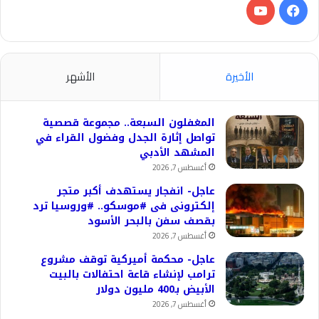
فيسبوك
‫YouTube
الأخيرة
الأشهر
المغفلون السبعة.. مجموعة قصصية
تواصل إثارة الجدل وفضول القراء في
المشهد الأدبي
أغسطس 7, 2026
عاجل- انفجار يستهدف أكبر متجر
إلكترونى فى #موسكو.. #وروسيا ترد
بقصف سفن بالبحر الأسود
أغسطس 7, 2026
عاجل- محكمة أميركية توقف مشروع
ترامب لإنشاء قاعة احتفالات بالبيت
الأبيض بـ400 مليون دولار
أغسطس 7, 2026