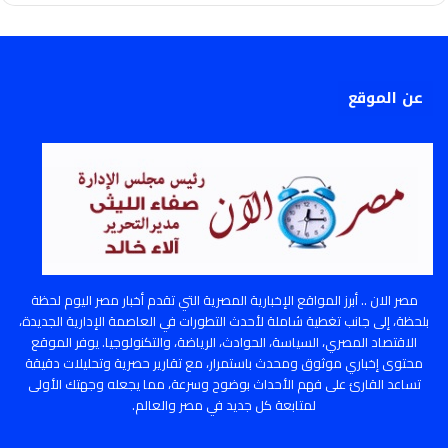
عن الموقع
مصر الان .. أبرز المواقع الإخبارية المصرية التي تقدم أخبار مصر اليوم لحظة
بلحظة، إلى جانب تغطية شاملة لأحدث التطورات في العاصمة الإدارية الجديدة،
الاقتصاد المصري، السياسة، الحوادث، الرياضة، والتكنولوجيا. يوفر الموقع
محتوى إخباري موثوق ومحدث باستمرار، مع تقارير حصرية وتحليلات دقيقة
تساعد القارئ على فهم الأحداث بوضوح وسرعة، مما يجعله وجهتك الأولى
لمتابعة كل جديد في مصر والعالم.