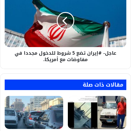
#إيران
تضع
5
شروط
للدخول
مجددا
في
مفاوضات
عاجل- #إيران تضع 5 شروط للدخول مجددا في
مع
أمريكا.
مفاوضات مع أمريكا.
مقالات ذات صلة