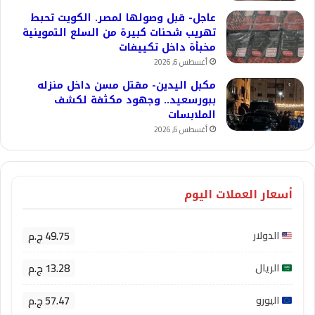
عاجل- قبل وصولها لمصر. الكويت تحبط
تهريب شحنات كبيرة من السلع التموينية
مخبأة داخل تكييفات
أغسطس 6, 2026
مكبل اليدين- مقتل مسن داخل منزله
ببورسعيد.. وجهود مكثفة لكشف
الملابسات
أغسطس 6, 2026
أسعار العملات اليوم
49.75 ج.م
الدولار
13.28 ج.م
الريال
57.47 ج.م
اليورو