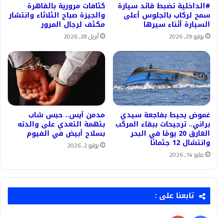
#الداخلية تضبط قائد سيارة
كثافات مرورية بالقاهرة
سمح لركاب بالجلوس أعلى
والجيزة صباح الثلاثاء وانتشار
السيارة أثناء سيرها
مكثف لرجال المرور
يوليو 29, 2026
أبريل 28, 2026
غموض يحيط بفاجعة سيدي
مدمن آيس.. حبس شاب
براني.. ترجيحات ببقاء المركب
بتهمة التعدي على والدته
الغارق 20 يومًا في البحر
بسلاح أبيض في الفيوم
وانتشال 12 جثمانًا
يوليو 2, 2026
مايو 14, 2026
تابعنا على :