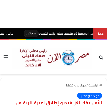
عاجل
و.. #وروسيا ترد بقصف سفن بالبحر الأسود
عاجل- محكمة أميركية ت
مصر الآن
بحث عن
الق
الرئيسية
/
حوادث و قضايا
حوادث و قضايا
الأمن يفك لغز فيديو إطلاق أعيرة نارية من