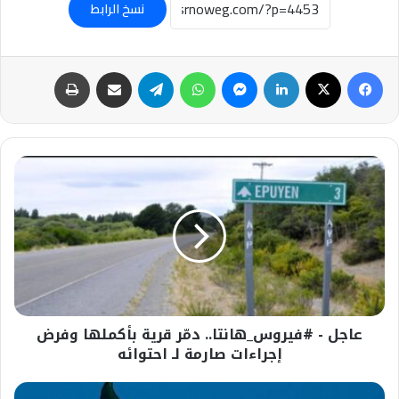
نسخ الرابط
فيسبوك
‫X
لينكدإن
ماسنجر
واتساب
تيلقرام
مشاركة عبر البريد
طباعة
عاجل
-
#فيروس_هانتا..
دمّر
قرية
بأكملها
وفرض
إجراءات
صارمة
عاجل - #فيروس_هانتا.. دمّر قرية بأكملها وفرض
لـ
احتوائه
إجراءات صارمة لـ احتوائه
عاجل-