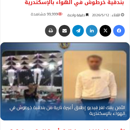
بندقية خرطوش في الهواء بالإسكندرية
99,999 مشاهدة
الثلاثاء : 2026/5/12
دقيقة واحدة
فيسبوك
‫X
لينكدإن
تيلقرام
مشاركة عبر البريد
طباعة
Oplus_131072