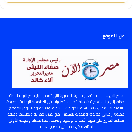
عن الموقع
مصر الان .. أبرز المواقع الإخبارية المصرية التي تقدم أخبار مصر اليوم لحظة
بلحظة، إلى جانب تغطية شاملة لأحدث التطورات في العاصمة الإدارية الجديدة،
الاقتصاد المصري، السياسة، الحوادث، الرياضة، والتكنولوجيا. يوفر الموقع
محتوى إخباري موثوق ومحدث باستمرار، مع تقارير حصرية وتحليلات دقيقة
تساعد القارئ على فهم الأحداث بوضوح وسرعة، مما يجعله وجهتك الأولى
لمتابعة كل جديد في مصر والعالم.