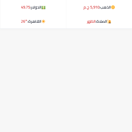
الذهب:
5,910 ج.م
الدولار:
49.75
الصلاة:
الظهر
القاهرة:
26°