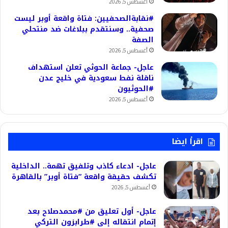
أغسطس 5, 2026
#نقابةالصحفيين: فتاة واقعة أوبر ليست
صحفية.. وسنتقدم ببلاغات ضد منتحلي
الصفة
أغسطس 5, 2026
عاجل- جماعة الحوثي تعلن استهداف
ناقلة نفط سعودية في خليج عدن
#الحوثيون
أغسطس 5, 2026
اقرأ ايضا
عاجل- ادعاء كاذب وتلفيق تهمة.. الداخلية
تكشف حقيقة واقعة “فتاة أوبر” بالقاهرة
أغسطس 5, 2026
عاجل- أول تعليق من #محمدصلاح بعد
إتمام انتقاله إلى #طرابزون التركي