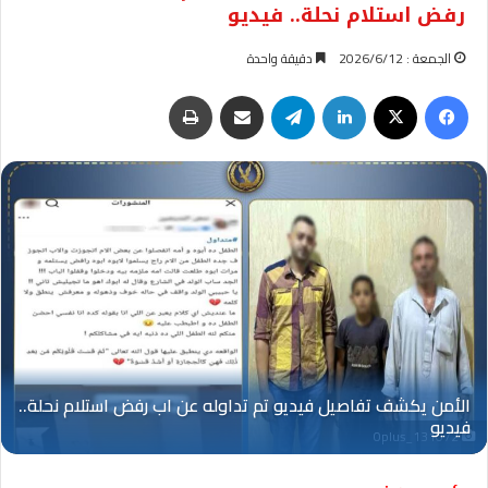
رفض استلام نحلة.. فيديو
الجمعة : 2026/6/12
دقيقة واحدة
فيسبوك
‫X
لينكدإن
تيلقرام
مشاركة عبر البريد
طباعة
Oplus_131072