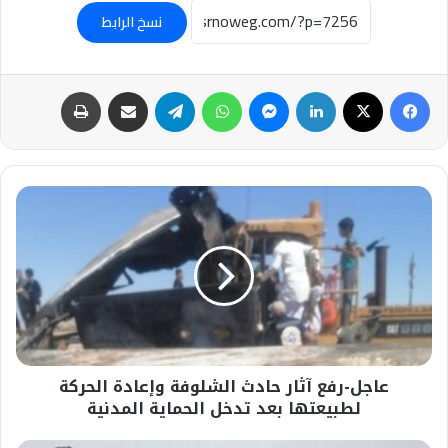
نسخ الرابط
فيسبوك
‫X
لينكدإن
ماسنجر
واتساب
تيلقرام
مشاركة عبر البريد
طباعة
عاجل-
رفع
آثار
حادث
الشلوفة
وإعادة
الحركة
لطبيعتها
بعد
عاجل-رفع آثار حادث الشلوفة وإعادة الحركة
تدخل
الحماية
لطبيعتها بعد تدخل الحماية المدنية
المدنية