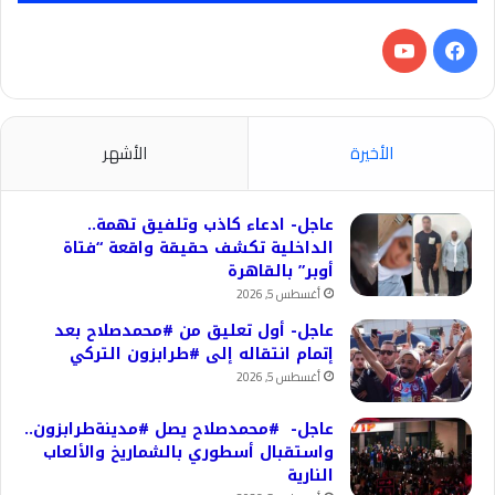
فيسبوك
‫YouTube
الأخيرة
الأشهر
عاجل- ادعاء كاذب وتلفيق تهمة..
الداخلية تكشف حقيقة واقعة “فتاة
أوبر” بالقاهرة
أغسطس 5, 2026
عاجل- أول تعليق من #محمدصلاح بعد
إتمام انتقاله إلى #طرابزون التركي
أغسطس 5, 2026
عاجل- #محمدصلاح يصل #مدينةطرابزون..
واستقبال أسطوري بالشماريخ والألعاب
النارية