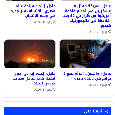
عاجل- أمريكا: مقتل 8
عاجل | تحت قيادة عالم
عسكريين في تحطم قاذفة
مصري.. اكتشاف سر جديد
أمريكية من طراز بي-52 بعد
في جسم الإنسان
إقلاعها في كاليفورنيا..
يوليو 14, 2026
فيديو
يونيو 16, 2026
عاجل- #اليمن.. امرأة تضع 5
عاجل- إعلام إيراني: دوي
توائم في ولادة نادرة
انفجار قرب ساحل سيريك
جنوبي البلاد
يوليو 18, 2026
يونيو 11, 2026
تابعنا على :