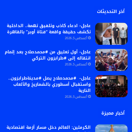
أخر التحديثات
عاجل- ادعاء كاذب وتلفيق تهمة.. الداخلية
تكشف حقيقة واقعة “فتاة أوبر” بالقاهرة
أغسطس 5, 2026
عاجل- أول تعليق من #محمدصلاح بعد إتمام
انتقاله إلى #طرابزون التركي
أغسطس 5, 2026
عاجل- #محمدصلاح يصل #مدينةطرابزون..
واستقبال أسطوري بالشماريخ والألعاب
النارية
أغسطس 5, 2026
أخبار مميزة
الكرملين: العالم دخل مسار أزمة اقتصادية