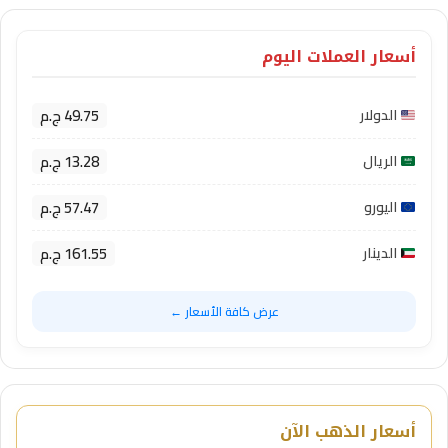
أسعار العملات اليوم
49.75 ج.م
الدولار
13.28 ج.م
الريال
57.47 ج.م
اليورو
161.55 ج.م
الدينار
عرض كافة الأسعار ←
أسعار الذهب الآن