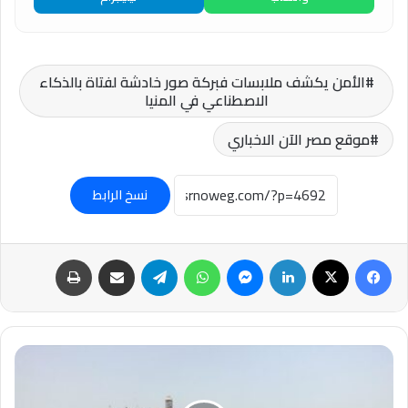
الأمن يكشف ملابسات فبركة صور خادشة لفتاة بالذكاء
الاصطناعي في المنيا
موقع مصر الآن الاخباري
نسخ الرابط
فيسبوك
‫X
لينكدإن
ماسنجر
واتساب
تيلقرام
مشاركة عبر البريد
طباعة
صفاء
الليثي
تكتب: