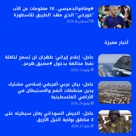
#وفاةوالدميسي.. 10 معلومات عن الأب
“خورخي” الذي مهد الطريق للأسطورة
أغسطس 8, 2026
أخبار مميزة
عاجل- إعلام إيراني: طهران لن تسمح لناقلة
نفط مخالفة بدخول #مضيق_هرمز..
يونيو 12, 2026
عاجل- بيان عربي-أفريقي-إسلامي مشترك
يدين مخططات الضم والاستيطان في
الأراضي الفلسطينية
يونيو 24, 2026
عاجل- الجيش السوداني يعلن سيطرته على
3 مناطق بولاية النيل الأزرق
مايو 27, 2026