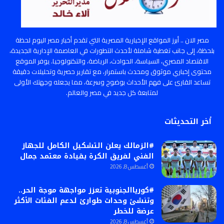
مصر الان .. أبرز المواقع الإخبارية المصرية التي تقدم أخبار مصر اليوم لحظة
بلحظة، إلى جانب تغطية شاملة لأحدث التطورات في العاصمة الإدارية الجديدة،
الاقتصاد المصري، السياسة، الحوادث، الرياضة، والتكنولوجيا. يوفر الموقع
محتوى إخباري موثوق ومحدث باستمرار، مع تقارير حصرية وتحليلات دقيقة
تساعد القارئ على فهم الأحداث بوضوح وسرعة، مما يجعله وجهتك الأولى
لمتابعة كل جديد في مصر والعالم.
أخر التحديثات
#الزمالك يعلن التشكيل الكامل للجهاز
الفني لفريق الكرة بقيادة معتمد جمال
أغسطس 8, 2026
#كورياالجنوبية تعزز مواجهة موجة الحر..
وتنشئ وحدات طوارئ لدعم الفئات الأكثر
عرضة للخطر
أغسطس 8, 2026