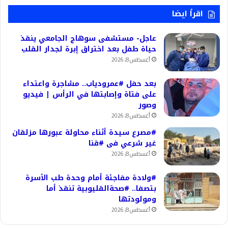
اقرأ ايضا
عاجل- مستشفى سوهاج الجامعي ينقذ
حياة طفل بعد اختراق إبرة لجدار القلب
أغسطس 8, 2026
بعد حفل #عمرودياب.. مشاجرة واعتداء
على فتاة وإصابتها في الرأس | فيديو
وصور
أغسطس 8, 2026
#مصرع سيدة أثناء محاولة عبورها مزلقان
غير شرعي فى #قنا
أغسطس 8, 2026
#ولادة مفاجئة أمام وحدة طب الأسرة
بتصفا.. #صحةالقليوبية تنقذ أما
ومولودتها
أغسطس 8, 2026