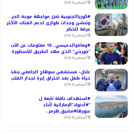
أغسطس 8, 2026
#كورياالجنوبية تعزز مواجهة موجة الحر..
وتنشئ وحدات طوارئ لدعم الفئات الأكثر
عرضة للخطر
أغسطس 8, 2026
#وفاةوالدميسي.. 10 معلومات عن الأب
“خورخي” الذي مهد الطريق للأسطورة
أغسطس 8, 2026
عاجل- مستشفى سوهاج الجامعي ينقذ
حياة طفل بعد اختراق إبرة لجدار القلب
أغسطس 8, 2026
#استهداف ناقلة تابعة ل
“#أدنوك”الإماراتية أثناء
عبورها#مضيق_هرمز..
أغسطس 8, 2026