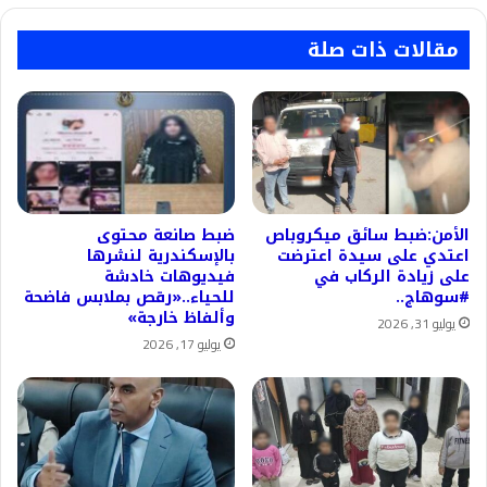
مقالات ذات صلة
الأمن:ضبط سائق ميكروباص
ضبط صانعة محتوى
اعتدي على سيدة اعترضت
بالإسكندرية لنشرها
على زيادة الركاب في
فيديوهات خادشة
#سوهاج..
للحياء..«رقص بملابس فاضحة
وألفاظ خارجة»
يوليو 31, 2026
يوليو 17, 2026