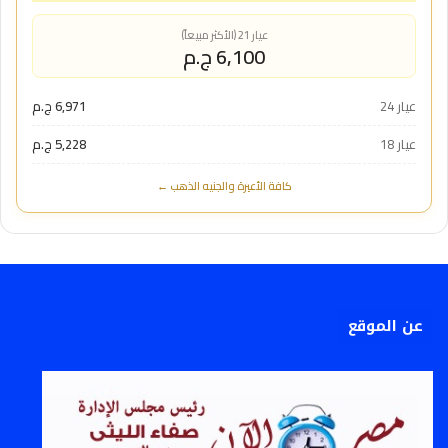
عيار 21 (الأكثر مبيعاً)
6,100 ج.م
عيار 24
6,971 ج.م
عيار 18
5,228 ج.م
كافة الأعيرة والجنيه الذهب ←
عن الموقع