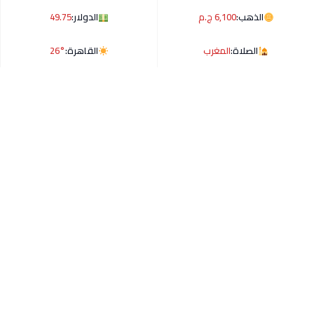
الذهب:
6,100 ج.م
الدولار:
49.75
الصلاة:
المغرب
القاهرة:
26°