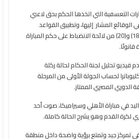
ات التعسفية التي اتخذها الحكم بحق لاعبي
 الوقائع المشار إليها، وتطبيق القواعد
الانضباطية المنصوص عليها في المادتين (18) و(20) من لائحة الانضباط على حكم المباراة
انونًا.
م فيديو تحليل لجنة الحكام لحالة ركلة
يوباترا لحساب الجولة الأولى من المرحلة
ة الدوري المصري الممتاز.
ليد في مباراة الأهلي وسيراميكا، صوت أحد
ي لكرة القدم وهو يشرح الحالة كاملة.
في تمركز جيد وتمتع برؤية واضحة داخل منطقة