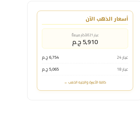
أسعار الذهب الآن
عيار 21 (الأكثر مبيعاً)
5,910 ج.م
عيار 24
6,754 ج.م
عيار 18
5,065 ج.م
كافة الأعيرة والجنيه الذهب ←