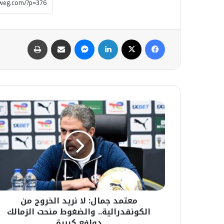
فيسبوك
‫X
لينكدإن
ماسنجر
مشاركة عبر البريد
طباعة
معتمد
جمال:
لا
نريد
الخروج
من
الكونفدرالية..
والضغوط
منحت
معتمد جمال: لا نريد الخروج من
الزمالك
دوافع
الكونفدرالية.. والضغوط منحت الزمالك
كبيرة
دوافع كبيرة