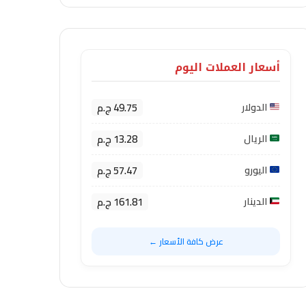
أسعار العملات اليوم
49.75 ج.م
الدولار
13.28 ج.م
الريال
57.47 ج.م
اليورو
161.81 ج.م
الدينار
عرض كافة الأسعار ←