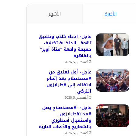
الأخيرة
الأشهر
عاجل- ادعاء كاذب وتلفيق
تهمة.. الداخلية تكشف
حقيقة واقعة “فتاة أوبر”
بالقاهرة
أغسطس 5, 2026
عاجل- أول تعليق من
#محمدصلاح بعد إتمام
انتقاله إلى #طرابزون
التركي
أغسطس 5, 2026
عاجل- #محمدصلاح يصل
#مدينةطرابزون..
واستقبال أسطوري
بالشماريخ والألعاب النارية
أغسطس 5, 2026