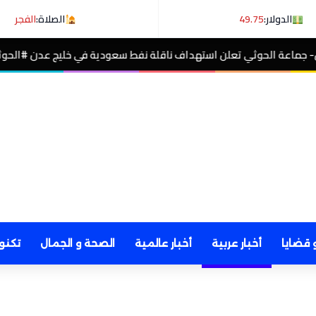
الدولار:
49.75
الصلاة:
الفجر
اف ناقلة نفط سعودية في خليج عدن #الحوثيون
عاجل- 
مصر الآن
 قضايا
أخبار عربية
أخبار عالمية
الصحة و الجمال
تكنو