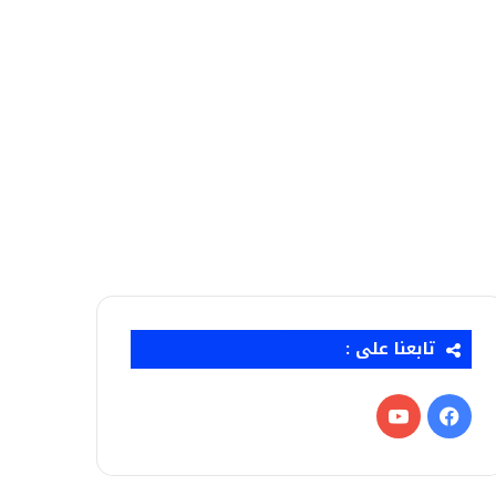
تابعنا على :
فيسبوك
‫YouTube