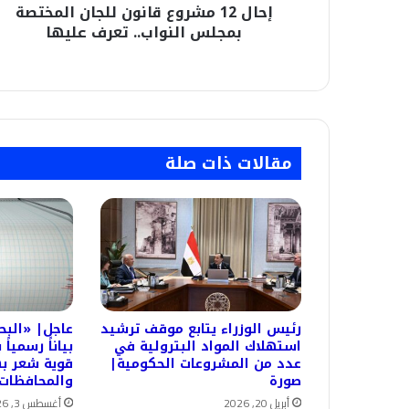
إحال 12 مشروع قانون للجان المختصة
عليها
بمجلس النواب.. تعرف عليها
مقالات ذات صلة
رئيس الوزراء يتابع موقف ترشيد
عاجل| «البح
استهلاك المواد البترولية في
بياناً رسميا
عدد من المشروعات الحكومية|
قوية شعر به
صورة
والمحافظات
أبريل 20, 2026
أغسطس 3, 2026