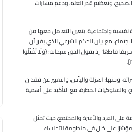
لصحيح، وتعظيم قدر العلم، ودعم مسارات
دة نفسية واجتماعية، يتعين التعامل معها من
جتماع، مع بيان الحكم الشرعي الذي يقرر أن
مًا قاطعًا؛ إذ يقول الحق سبحانه: {وَلَا تَقْتُلُوا
اته، ومنها: العزلة واليأس، والتعبير عن فقدان
ج، والسلوكيات الخطرة، مع التأكيد على أهمية
ريمة على الفرد والأسرة والمجتمع، حيث تمثل
، ومؤشرًا على خلل في منظومة التماسك