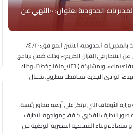
عقدت وزارة الأوقاف عدد (٦٣٠) ندوة علمية بالمديريات الحدودية، الاثنين الموافق: ٢٠/ ٤/
ي عن الانتحار في القرآن الكريم»، وذلك ضمن برنامج
الندوات العلمية، وفي إطار مبادرة «صحح مفاهيمك»، وبمشاركة (١٢٦٠) إمامًا وخطيبًا، وذلك
 سيناء، الوادي الجديد، محافظة مطروح، شمال
ارة الأوقاف التي ترتكز على أربعة محاور رئيسة،
ة صور التطرف الفكري كافة، ومواجهة التطرف
ق، واستعادة وبناء الشخصية المصرية الوطنية من