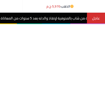
الذهب:
5,970 ج.م
عاجل
نوات من المعاناة مع ورم غامض.. فيديو
مصر