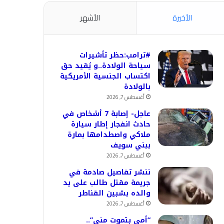
الأخيرة
الأشهر
#ترامب:حظر تأشيرات
سياحة الولادة..و يُقيد حق
اكتساب الجنسية الأمريكية
بالولادة
أغسطس 7, 2026
عاجل- إصابة 7 أشخاص في
حادث انفجار إطار سيارة
ملاكي واصطدامها بمارة
ببني سويف
أغسطس 7, 2026
ننشر تفاصيل صادمة في
جريمة مقتل طالب على يد
والده بشبين القناطر
أغسطس 7, 2026
“أمي بتموت مني”..