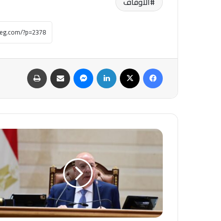
الأوقاف
فيسبوك
‫X
لينكدإن
ماسنجر
مشاركة عبر البريد
طباعة
إحال
12
مشروع
قانون
للجان
المختصة
بمجلس
النواب..
تعرف