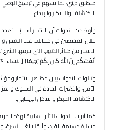
منطلق ديني، بما يسهم في ترسيخ الوعي ا
الاكتشاف والابتكار والإبداع.
وأوضحت الندوات أن للانتحار أسبابًا متعد
خلال المختصين في مجالات علم النفس والا
الانتحار من كبائر الذنوب التي حرمها الشرع تحري
أَنْفُسَكُمْ إِنَّ اللَّهَ كَانَ بِكُمْ رَحِيمًا} [النساء: ٢٩].
وتناولت الندوات بيان مظاهر الانتحار ومؤشر
الأمل، والتغيرات الحادة في السلوك والمزا
الاكتشاف المبكر والتدخل الإيجابي.
كما أبرزت الندوات الآثار السلبية لهذه الج
خسارة جسيمة للفرد، وألمًا بالغًا للأسرة