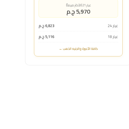
عيار 21 (الأكثر مبيعاً)
5,970 ج.م
عيار 24
6,823 ج.م
عيار 18
5,116 ج.م
كافة الأعيرة والجنيه الذهب ←