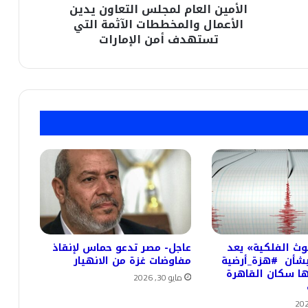
الأمين العام لمجلس التعاون يدين
تستهدف
أمن
الأعمال والمخططات الآثمة التي
الإمارات
تستهدف أمن الإمارات
وث الفلكية» يعد
عاجل- مصر تدعو حماس لإنقاذ
ً بشأن #هزة_أرضية
مفاوضات غزة من الانهيار
ا سكان القاهرة
مايو 30, 2026