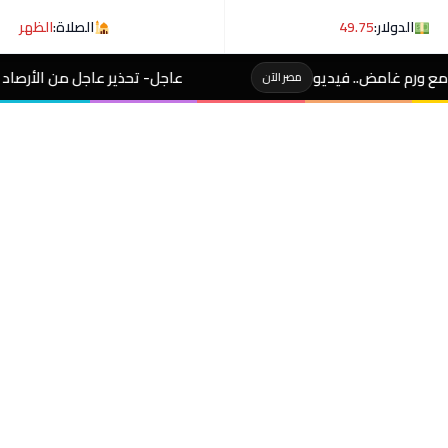
الدولار:
49.75
الصلاة:
الظهر
عاجل- تحذير عاجل من الأرصاد لـ المصطافين على شوطئ 8 مدن
 الآن