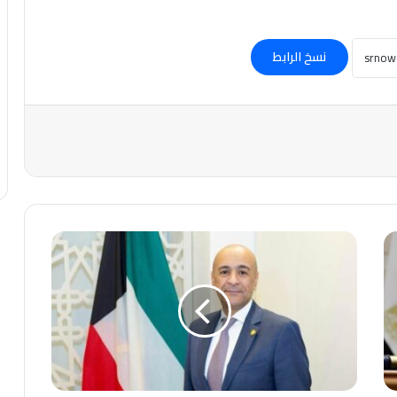
نسخ الرابط
الأمين
العام
لمجلس
التعاون
يدين
الأعمال
والمخططات
الآثمة
التي