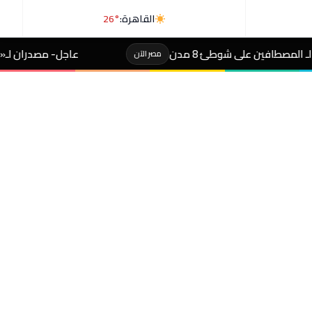
القاهرة:
26°
عاجل- مصدران لـ«رويترز»: السعودية وباكستا
مصر الآن