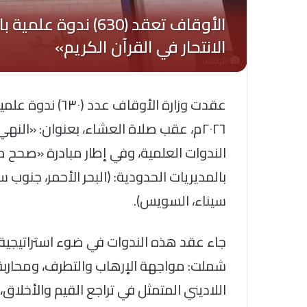
الأوقاف
٢٠٢٦م، عقب صلاة العشاء، بعنوان: «النه
بالمديريات الحدودية: (البحر الأحمر، جنوب
سيناء، السويس).
جاء عقد هذه الندوات في ضوء استراتيجية وز
شملت: مواجهة الإرهاب والتطرف، ومحارب
اللاديني المتمثل في تراجع القيم والأخلا