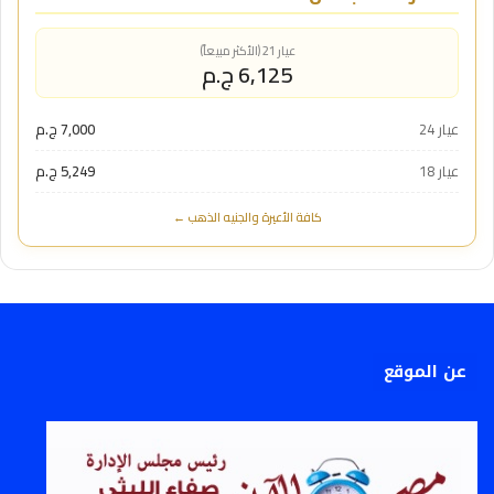
عيار 21 (الأكثر مبيعاً)
6,125 ج.م
عيار 24
7,000 ج.م
عيار 18
5,249 ج.م
كافة الأعيرة والجنيه الذهب ←
عن الموقع