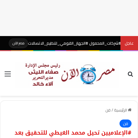
عاجل
.. #شركات_المحمول #الجهاز_القومي_لتنظيم_الاتصالات
#ضبط ش
مصر الآن
بحث عن
الق
الرئيسية
/
فن
فن
#الإعلاميين تحيل محمد الغيطي للتحقيق بعد