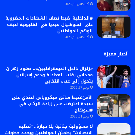
أغسطس 10, 2026
#الداخلية: ضبط نصاب الشهادات المضروبة
على السوشيال ميديا في القليوبية لبيعه
الوهم للمواطنين
أغسطس 10, 2026
أخبار مميزة
«زلزال داخل الديمقراطيين».. صعود زهران
ممداني يقلب المعادلة ودعم إسرائيل
يتحول إلى عبء انتخابي
يونيو 27, 2026
الأمن:ضبط سائق ميكروباص اعتدي على
سيدة اعترضت على زيادة الركاب في
#سوهاج..
يوليو 31, 2026
لا مسؤولية جنائية بلا حيازة.. “تنظيم
الاتصالات” يطمئن المواطنين ويحدد خطوات