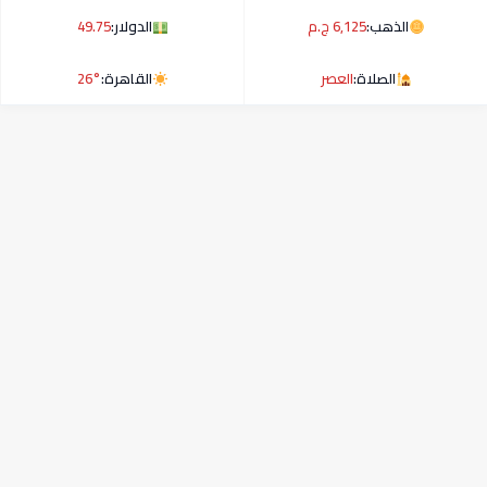
الذهب:
6,125 ج.م
الدولار:
49.75
الصلاة:
العصر
القاهرة:
26°