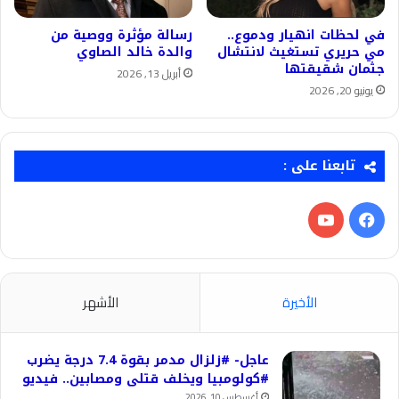
في لحظات انهيار ودموع..
رسالة مؤثرة ووصية من
مي حريري تستغيث لانتشال
والدة خالد الصاوي
جثمان شقيقتها
أبريل 13, 2026
يونيو 20, 2026
تابعنا على :
فيسبوك
‫YouTube
الأخيرة
الأشهر
عاجل- #زلزال مدمر بقوة 7.4 درجة يضرب
#كولومبيا ويخلف قتلى ومصابين.. فيديو
أغسطس 10, 2026