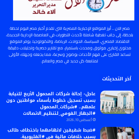
مصر الان .. أبرز المواقع الإخبارية المصرية التي تقدم أخبار مصر اليوم لحظة
بلحظة، إلى جانب تغطية شاملة لأحدث التطورات في العاصمة الإدارية الجديدة،
الاقتصاد المصري، السياسة، الحوادث، الرياضة، والتكنولوجيا. يوفر الموقع
محتوى إخباري موثوق ومحدث باستمرار، مع تقارير حصرية وتحليلات دقيقة
تساعد القارئ على فهم الأحداث بوضوح وسرعة، مما يجعله وجهتك الأولى
لمتابعة كل جديد في مصر والعالم.
أخر التحديثات
عاجل- إحالة شركات المحمول الأربع للنيابة
بسبب تسجيل خطوط بأسماء مواطنين دون
علمهم.. #شركات_المحمول
#الجهاز_القومي_لتنظيم_الاتصالات
أغسطس 10, 2026
#ضبط شقيقين لاتهامهما باختطاف طالب
بسبب خلافات مالية في #القليوبية.