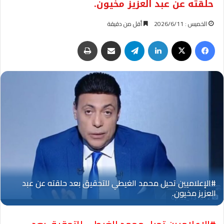
حلقته عن عبد العزيز مخيون.
الخميس : 2026/6/11
أقل من دقيقة
فيسبوك
‫X
لينكدإن
تيلقرام
مشاركة عبر البريد
طباعة
Oplus_131072