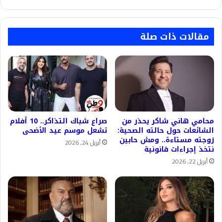
مقالات ذات صلة
محامي هاني شاكر يحذر من
صراع شباك التذاكر.. 10 أفلام
الشائعات حول حالته الصحية:
تشعل موسم عيد الأضحى
زوجته مستاءة.. ومش حابين
أبريل 24, 2026
نتخذ إجراءات قانونية
أبريل 22, 2026