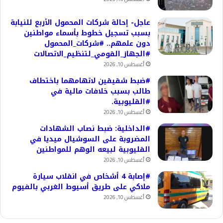
عاجل- إحالة شركات المحمول الأربع للنيابة
بسبب تسجيل خطوط بأسماء مواطنين
دون علمهم.. #شركات_المحمول
#الجهاز_القومي_لتنظيم_الاتصالات
أغسطس 10, 2026
#ضبط شقيقين لاتهامهما باختطاف
طالب بسبب خلافات مالية في
#القليوبية.
أغسطس 10, 2026
#الداخلية: ضبط نصاب الشهادات
المضروبة على السوشيال ميديا في
القليوبية لبيعه الوهم للمواطنين
أغسطس 10, 2026
#إصابة 4 أشخاص في انقلاب سيارة
ملاكي على طريق أسيوط الغربي بالفيوم
أغسطس 10, 2026