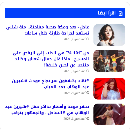
اقرأ ايضا
عاجل- بعد وعكة صحية مفاجئة.. منة شلبي
تستعد لجراحة طارئة خلال ساعات
أغسطس 9, 2026
من “101 %” في الطب إلى الرقص على
المسرح.. ماذا قال جمال شعبان وخالد
منتصر عن لجين خليفة؟
أغسطس 8, 2026
#نقاد يكشفون سر نجاح عودت #شيرين
عبد الوهاب بعد الغياب
أغسطس 8, 2026
ننشر موعد وأسعار تذاكر حفل #شيرين عبد
الوهاب في #الساحل.. والجمهور يترقب
أغسطس 4, 2026