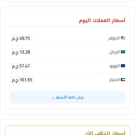
أسعار العملات اليوم
49.75 ج.م
الدولار
13.28 ج.م
الريال
57.47 ج.م
اليورو
161.55 ج.م
الدينار
عرض كافة الأسعار ←
أسعار الذهب الآن