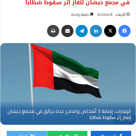
في مجمع حبشان للغاز إثر سقوط شظايا
الأربعاء : 2026/4/8
دقيقة واحدة
فيسبوك
‫X
لينكدإن
تيلقرام
مشاركة عبر البريد
طباعة
الإمارات