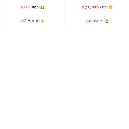
الذهب:
6,100 ج.م
الدولار:
49.75
الصلاة:
الفجر
القاهرة:
26°