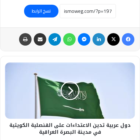
نسخ الرابط
فيسبوك
‫X
لينكدإن
ماسنجر
واتساب
تيلقرام
مشاركة عبر البريد
طباعة
دول
عربية
تدين
الاعتداءات
على
القنصلية
الكويتية
في
مدينة
دول عربية تدين الاعتداءات على القنصلية الكويتية
البصرة
العراقية
في مدينة البصرة العراقية