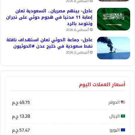
أغسطس 6, 2026
عاجل- بينهم مصريان.. السعودية تعلن
إصابة 11 مدنيا في هجوم حوثي على نجران
وتتوعد بالرد
أغسطس 6, 2026
عاجل- جماعة الحوثي تعلن استهداف ناقلة
نفط سعودية في خليج عدن #الحوثيون
أغسطس 5, 2026
أسعار العملات اليوم
49.75 ج.م
الدولار
13.28 ج.م
الريال
57.47 ج.م
اليورو