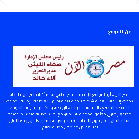
عن الموقع
مصر الان .. أبرز المواقع الإخبارية المصرية التي تقدم أخبار مصر اليوم لحظة
بلحظة، إلى جانب تغطية شاملة لأحدث التطورات في العاصمة الإدارية الجديدة،
الاقتصاد المصري، السياسة، الحوادث، الرياضة، والتكنولوجيا. يوفر الموقع
محتوى إخباري موثوق ومحدث باستمرار، مع تقارير حصرية وتحليلات دقيقة
تساعد القارئ على فهم الأحداث بوضوح وسرعة، مما يجعله وجهتك الأولى
لمتابعة كل جديد في مصر والعالم.