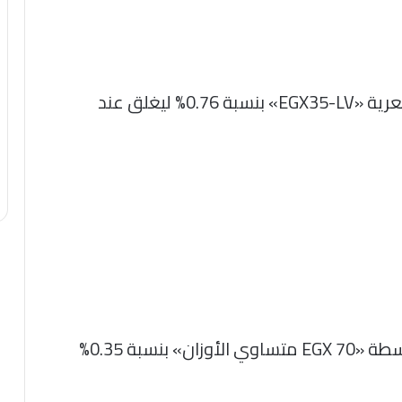
ونزل مؤشر الأسهم منخفضة التقلبات السعرية «EGX35-LV» بنسبة 0.76% ليغلق عند
كما تراجع مؤشر الشركات الصغيرة والمتوسطة «EGX 70 متساوي الأوزان» بنسبة 0.35%