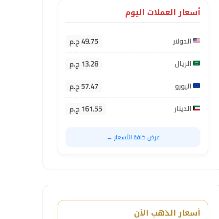
أسعار العملات اليوم
49.75 ج.م
الدولار
13.28 ج.م
الريال
57.47 ج.م
اليورو
161.55 ج.م
الدينار
عرض كافة الأسعار ←
أسعار الذهب الآن