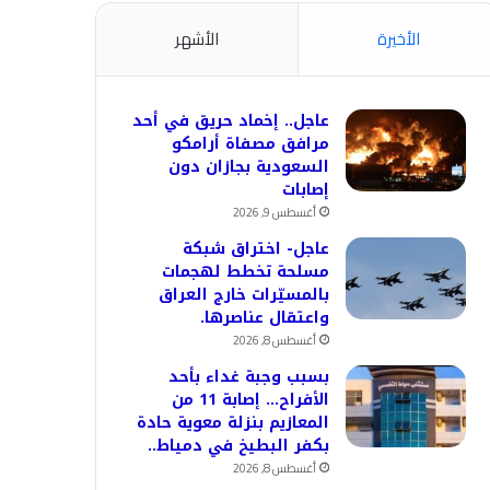
الأخيرة
الأشهر
عاجل.. إخماد حريق في أحد
مرافق مصفاة أرامكو
السعودية بجازان دون
إصابات
أغسطس 9, 2026
عاجل- اختراق شبكة
مسلحة تخطط لهجمات
بالمسيّرات خارج العراق
واعتقال عناصرها.
أغسطس 8, 2026
بسبب وجبة غداء بأحد
الأفراح… إصابة 11 من
المعازيم بنزلة معوية حادة
بكفر البطيخ في دمياط..
أغسطس 8, 2026