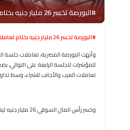
Oplus_131072
#البورصة تخسر 26 مليار جنيه بختام تعاملات نهاية جلسات الأسبوع
وأنهت البورصة المصرية، تعاملات جلسة الي
للمؤشرات للجلسة الرابعة على التوالي، ب
تعاملات العرب والأجانب للشراء، وسط تداولات بلغت 8.8
وخسر رأس المال السوقي 26 مليار جنيه ليغلق عند مستوى 3.691 تريليون جنيه.