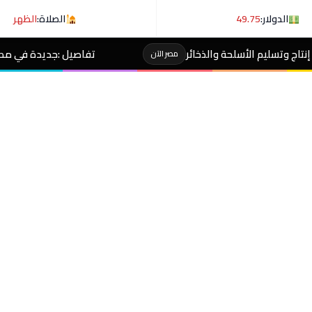
الدولار:
49.75
الصلاة:
الظهر
ائر
تفاصيل :جديدة في مصرع طالب على يد آخر داخل مح
مصر الآن