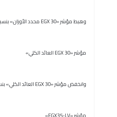
وهبط مؤشر «EGX 30 محدد الأوزان» بنسبة 0.72% ليغلق عند مستوى 63110 نقطة
مؤشر «EGX 30 العائد الكلي»
وانخفض مؤشر «EGX 30 العائد الكلي» بنسبة 0.51% ليغلق عند مستوى 23999 نقطة
مؤشر «EGX35-LV»