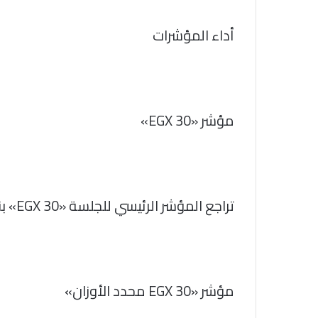
أداء المؤشرات
مؤشر «EGX 30»
تراجع المؤشر الرئيسي للجلسة «EGX 30» بنسبة 0.52% ليغلق عند مستوى 51443 نقطة
مؤشر «EGX 30 محدد الأوزان»