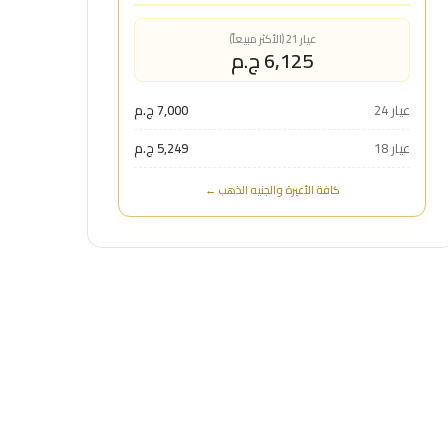
عيار 21 (الأكثر مبيعاً)
6,125 ج.م
عيار 24
7,000 ج.م
عيار 18
5,249 ج.م
كافة الأعيرة والجنيه الذهب ←