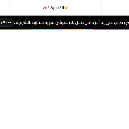
القاهرة:
26°
ل بلايستيشن بقرية شنبارة بالشرقية .
عاجل- نجل با
مصر الآن