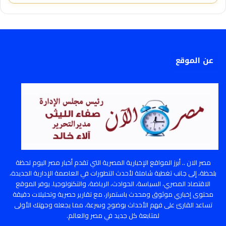
عن الموقع
مصر الان .. أبرز المواقع الإخبارية المصرية التي تقدم أخبار مصر اليوم لحظة
بلحظة، إلى جانب تغطية شاملة لأحدث التطورات في العاصمة الإدارية الجديدة،
الاقتصاد المصري، السياسة، الحوادث، الرياضة، والتكنولوجيا. يوفر الموقع
محتوى إخباري موثوق ومحدث باستمرار، مع تقارير حصرية وتحليلات دقيقة
تساعد القارئ على فهم الأحداث بوضوح وسرعة، مما يجعله وجهتك الأولى
لمتابعة كل جديد في مصر والعالم.