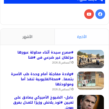
فيسبوك
‫YouTube
الأخيرة
الأشهر
#مصرع سيدة أثناء محاولة عبورها
مزلقان غير شرعي فى #قنا
أغسطس 8, 2026
#ولادة مفاجئة أمام وحدة طب الأسرة
بتصفا.. #صحةالقليوبية تنقذ أما
ومولودتها
أغسطس 8, 2026
عاجل- الشيوخ الأميركي يصادق على
تعيين #تود_بلانش وزيرًا للعدل بفرق
صوت.