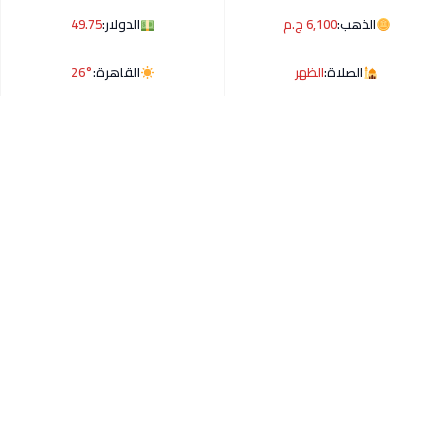
الذهب:
6,100 ج.م
الدولار:
49.75
الصلاة:
الظهر
القاهرة:
26°