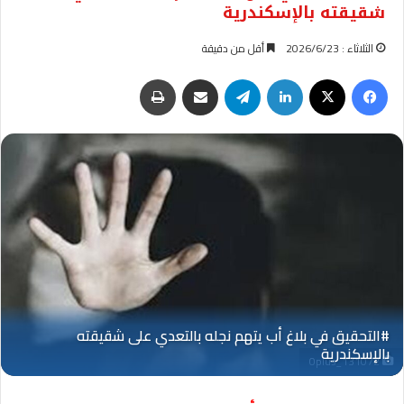
شقيقته بالإسكندرية
الثلاثاء : 2026/6/23
أقل من دقيقة
فيسبوك
‫X
لينكدإن
تيلقرام
مشاركة عبر البريد
طباعة
Oplus_131072