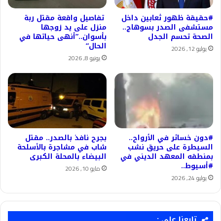
#حقيقة ظهور ثعابين داخل
تفاصيل واقعة مقتل ربة
مستشفى الصدر بسوهاج..
منزل على يد زوجها
الصحة تحسم الجدل
بأسوان..”أنهى حياتها في
الحال”
يوليو 12, 2026
يونيو 8, 2026
#دون خسائر في الأرواح..
بجرح نافذ بالصدر.. مقتل
السيطرة على حريق نشب
شاب في مشاجرة بالأسلحة
بمنطقه المعهد الديني في
البيضاء بالمحلة الكبرى
#أسيوط..
مايو 10, 2026
يوليو 24, 2026
تابعنا على :