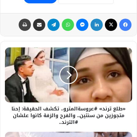
فيسبوك
‫X
لينكدإن
ماسنجر
واتساب
تيلقرام
مشاركة عبر البريد
طباعة
«طلع
ترند»
#عروسةالمترو..
تكشف
الحقيقة:
إحنا
متجوزين
من
سنتين..
«طلع ترند» #عروسةالمترو.. تكشف الحقيقة: إحنا
والفرح
والزفة
متجوزين من سنتين.. والفرح والزفة كانوا علشان
كانوا
#الترند..
علشان
#الترند..
شاهدوا:أبوها