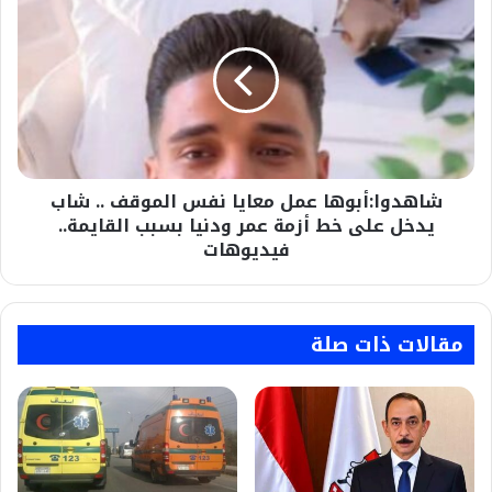
عمل
معايا
نفس
الموقف
..
شاب
يدخل
على
شاهدوا:أبوها عمل معايا نفس الموقف .. شاب
خط
أزمة
يدخل على خط أزمة عمر ودنيا بسبب القايمة..
عمر
فيديوهات
ودنيا
بسبب
القايمة..
فيديوهات
مقالات ذات صلة