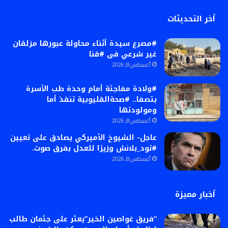
أخر التحديثات
#مصرع سيدة أثناء محاولة عبورها مزلقان
غير شرعي فى #قنا
أغسطس 8, 2026
#ولادة مفاجئة أمام وحدة طب الأسرة
بتصفا.. #صحةالقليوبية تنقذ أما
ومولودتها
أغسطس 8, 2026
عاجل- الشيوخ الأميركي يصادق على تعيين
#تود_بلانش وزيرًا للعدل بفرق صوت.
أغسطس 8, 2026
أخبار مميزة
“فريق غواصين الخير”يعثر على جثمان طالب