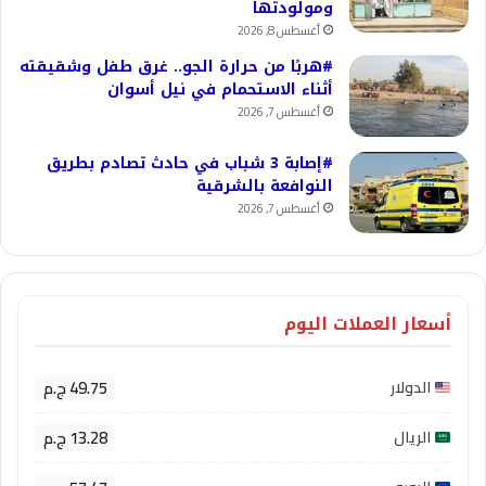
ومولودتها
أغسطس 8, 2026
#هربًا من حرارة الجو.. غرق طفل وشقيقته
أثناء الاستحمام في نيل أسوان
أغسطس 7, 2026
#إصابة 3 شباب في حادث تصادم بطريق
النوافعة بالشرقية
أغسطس 7, 2026
أسعار العملات اليوم
49.75 ج.م
الدولار
13.28 ج.م
الريال