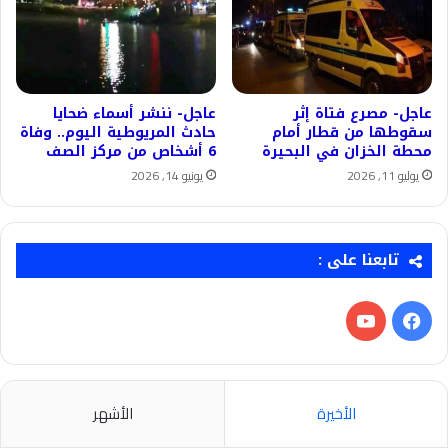
عاجل- مصرع فتاة إثر
عاجل- ننشر أسماء ضحايا
سقوطها من قطار أمام
حادث المريوطية اليوم.. وفاة
محطة الخزان في البحيرة
6 أشخاص من مركز الصف
يوليو 11, 2026
يونيو 14, 2026
تابعنا على :
فيسبوك
‫YouTube
الأخيرة
الأشهر