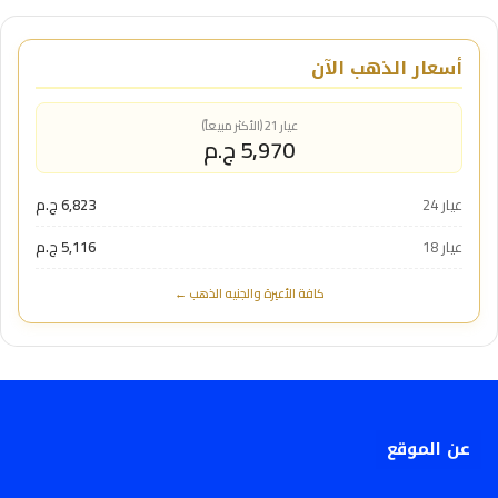
أسعار الذهب الآن
عيار 21 (الأكثر مبيعاً)
5,970 ج.م
عيار 24
6,823 ج.م
عيار 18
5,116 ج.م
كافة الأعيرة والجنيه الذهب ←
عن الموقع