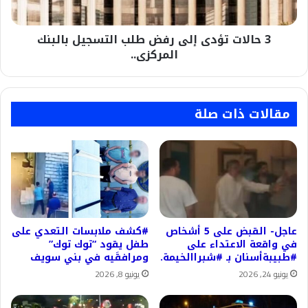
بالبنك
المركزى..
3 حالات تؤدى إلى رفض طلب التسجيل بالبنك
المركزى..
مقالات ذات صلة
عاجل- القبض على 5 أشخاص
#كشف ملابسات التعدي على
في واقعة الاعتداء على
طفل يقود “توك توك”
#طبيبةأسنان بـ #شبراالخيمة.
ومرافقَيه في بني سويف
يونيو 24, 2026
يونيو 8, 2026