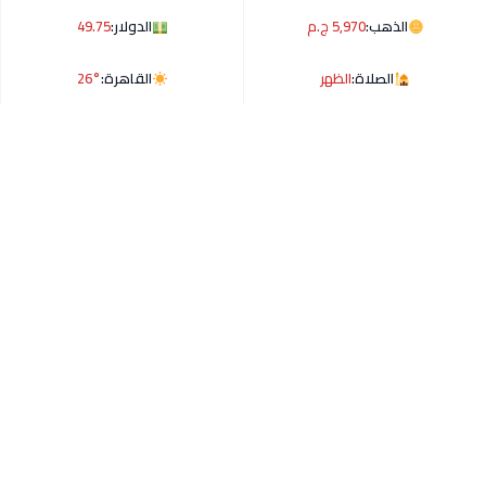
الذهب:
5,970 ج.م
الدولار:
49.75
الصلاة:
الظهر
القاهرة:
26°