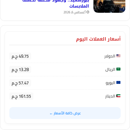
ببورسعيد.. وجهود مكثفة لكشف
الملابسات
أغسطس 6, 2026
أسعار العملات اليوم
49.75 ج.م
الدولار
13.28 ج.م
الريال
57.47 ج.م
اليورو
161.55 ج.م
الدينار
عرض كافة الأسعار ←