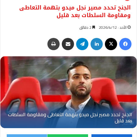
الجنح تحدد مصير نجل ميدو بتهمة التعاطى
ومقاومة السلطات بعد قليل
الأحد : 2026/4/12
2 دقائق
فيسبوك
‫X
لينكدإن
تيلقرام
مشاركة عبر البريد
طباعة
الجنح