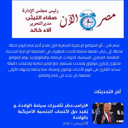
مصر الان .. أبرز المواقع الإخبارية المصرية التي تقدم أخبار مصر اليوم لحظة
بلحظة، إلى جانب تغطية شاملة لأحدث التطورات في العاصمة الإدارية الجديدة،
الاقتصاد المصري، السياسة، الحوادث، الرياضة، والتكنولوجيا. يوفر الموقع
محتوى إخباري موثوق ومحدث باستمرار، مع تقارير حصرية وتحليلات دقيقة
تساعد القارئ على فهم الأحداث بوضوح وسرعة، مما يجعله وجهتك الأولى
لمتابعة كل جديد في مصر والعالم.
أخر التحديثات
#ترامب:حظر تأشيرات سياحة الولادة..و
يُقيد حق اكتساب الجنسية الأمريكية
بالولادة
أغسطس 7, 2026