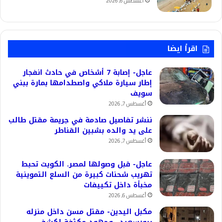
أغسطس 6, 2026
اقرأ ايضا
عاجل- إصابة 7 أشخاص في حادث انفجار
إطار سيارة ملاكي واصطدامها بمارة ببني
سويف
أغسطس 7, 2026
ننشر تفاصيل صادمة في جريمة مقتل طالب
على يد والده بشبين القناطر
أغسطس 7, 2026
عاجل- قبل وصولها لمصر. الكويت تحبط
تهريب شحنات كبيرة من السلع التموينية
مخبأة داخل تكييفات
أغسطس 6, 2026
مكبل اليدين- مقتل مسن داخل منزله