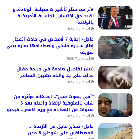
#ترامب:حظر تأشيرات سياحة الولادة..و
يُقيد حق اكتساب الجنسية الأمريكية
بالولادة
أغسطس 7, 2026
عاجل- إصابة 7 أشخاص في حادث انفجار
إطار سيارة ملاكي واصطدامها بمارة ببني
سويف
أغسطس 7, 2026
ننشر تفاصيل صادمة في جريمة مقتل
طالب على يد والده بشبين القناطر
أغسطس 7, 2026
“أمي بتموت مني”.. استغاثة مؤثرة من
شاب بالمنوفية لإنقاذ والدته بعد 5
سنوات من المعاناة مع ورم غامض.. فيديو
أغسطس 7, 2026
عاجل- تحذير عاجل من الأرصاد لـ
المصطافين على شوطئ 8 مدن