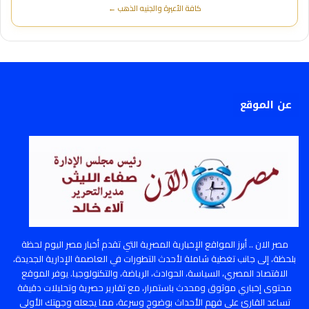
كافة الأعيرة والجنيه الذهب ←
عن الموقع
مصر الان .. أبرز المواقع الإخبارية المصرية التي تقدم أخبار مصر اليوم لحظة
بلحظة، إلى جانب تغطية شاملة لأحدث التطورات في العاصمة الإدارية الجديدة،
الاقتصاد المصري، السياسة، الحوادث، الرياضة، والتكنولوجيا. يوفر الموقع
محتوى إخباري موثوق ومحدث باستمرار، مع تقارير حصرية وتحليلات دقيقة
تساعد القارئ على فهم الأحداث بوضوح وسرعة، مما يجعله وجهتك الأولى