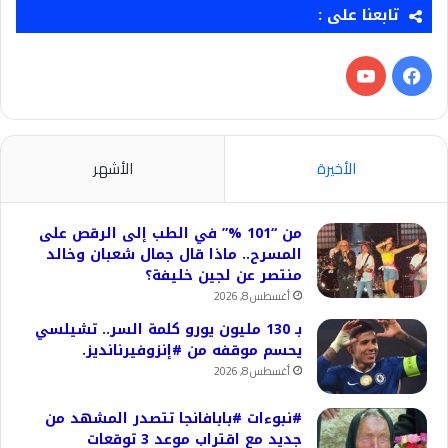
تابعنا على :
فيسبوك
‫YouTube
الأخيرة
الأشهر
من “101 %” في الطب إلى الرقص على
المسرح.. ماذا قال جمال شعبان وخالد
منتصر عن لجين خليفة؟
أغسطس 8, 2026
بـ 130 مليون يورو كلمة السر.. تشيلسي
يحسم موقفه من #إنزوفيرنانديز.
أغسطس 8, 2026
#نبوءات #بابافانجا تتصدر المشهد من
جديد مع اقتراب موعد 3 توقعات