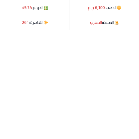
الذهب:
6,100 ج.م
الدولار:
49.75
الصلاة:
المغرب
القاهرة:
26°