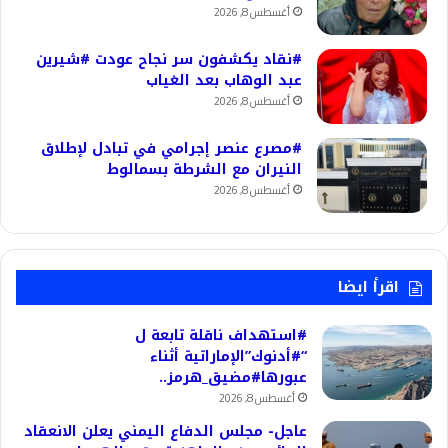
أغسطس 8, 2026
#نقاد يكشفون سر نجاح عودت #شيرين
عبد الوهاب بعد الغياب
أغسطس 8, 2026
#مصرع عنصر إجرامي في تبادل لإطلاق
النيران مع الشرطة بسمالوط
أغسطس 8, 2026
اقرأ ايضا
#استهداف ناقلة تابعة ل
“#أدنوك”الإماراتية أثناء
عبورها#مضيق_هرمز..
أغسطس 8, 2026
عاجل- مجلس الدفاع اليمني يعلن الانعقاد