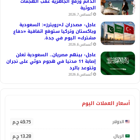
الدائم ورفع الجاهزية عقب الهجمات
الحوثية
أغسطس 7, 2026
عاجل- مصدران لـ«رويترز»: السعودية
وباكستان وتركيا ستوقع اتفاقية «دفاع
مشترك» اليوم في جدة.
أغسطس 6, 2026
عاجل- بينهم مصريان.. السعودية تعلن
إصابة 11 مدنيا في هجوم حوثي على نجران
وتتوعد بالرد
أغسطس 6, 2026
أسعار العملات اليوم
49.75 ج.م
الدولار
13.28 ج.م
الريال