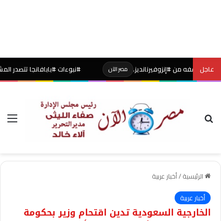
عاجل
#نبوءات #بابافانجا تتصدر المشهد من جديد 
مصر الآن
بحث عن
الق
الرئيسية
/
أخبار عربية
أخبار عربية
الخارجية السعودية تدين اقتحام وزير بحكومة