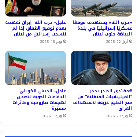
«حزب الله» يستهدف موقعًا
عاجل- حزب الله: إيران تعهدت
عسكريًا إسرائيليًا في بلدة
بعدم توقيع الاتفاق إذا لم
البياضة جنوب لبنان
تنسحب إسرائيل من لبنان
أبريل 22, 2026
يونيو 16, 2026
#مقتدى الصدر يحذر
عاجل- الجيش الكويتي:
“الميليشيات المنفلتة” من
الدفاعات الجوية تتصدى
منح الخليج ذريعة لاستهداف
لهجمات صاروخية وطائرات
العراق
مسيّرة
يوليو 29, 2026
يونيو 1, 2026