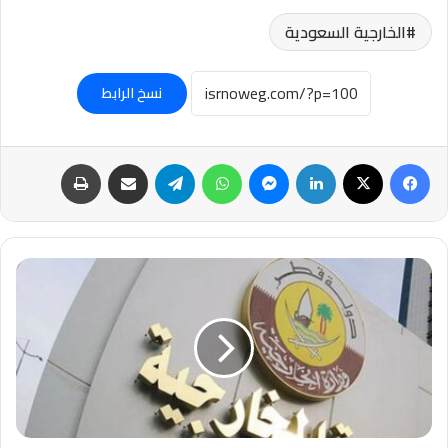
الخارجية السعودية
نسخ الرابط
فيسبوك
‫X
لينكدإن
ماسنجر
واتساب
تيلقرام
مشاركة عبر البريد
طباعة
الخارجية
القطرية:
لن
يكون
هناك
فائزون
إذا
استمرت
الحرب