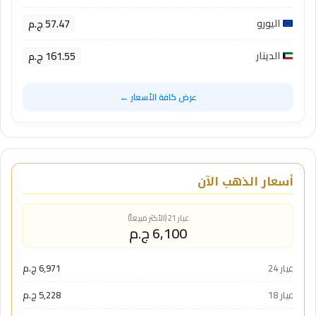
57.47 ج.م
اليورو
161.55 ج.م
الدينار
عرض كافة الأسعار ←
أسعار الذهب الآن
عيار 21 (الأكثر مبيعاً)
6,100 ج.م
عيار 24
6,971 ج.م
عيار 18
5,228 ج.م