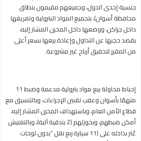
جنسية إحدى الدول، وجميعهم مقيمون بنطاق
محافظة أسوان)، بتجميع المواد البترولية وتفريغها
داخل جراكن، ووضعها داخل المخزن المشار إليه،
بقصد حجبها عن التداول وإعادة بيعها بسعر أعلى
من المقرر لتحقيق أرباح غير مشروعة.
إحباط محاولة بيع مواد بترولية مدعمة وضبط 11
متهمًا بأسوان وعقب تقنين الإجراءات، وبالتنسيق مع
قطاع الأمن العام، وباستهداف المخزن المشار إليه،
أمكن ضبطهم، وبحوزتهم (2 بندقية آلية)، وبالتفتيش
عُثر بداخله على (11 سيارة ربع نقل “بدون لوحات