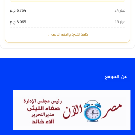
عيار 24
6,754 ج.م
عيار 18
5,065 ج.م
كافة الأعيرة والجنيه الذهب ←
عن الموقع