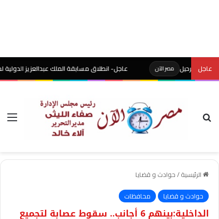
لرحيل
عاجل
عاجل- انطلاق مسابقة الملك عبدالعزيز الدولية لحفظ القر
مصر الآن
بحث عن
الق
الرئيسية
/
حوادث و قضايا
حوادث و قضايا
محافظات
الداخلية:بينهم 6 أجانب.. سقوط عصابة لتجميع