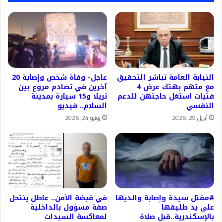
النيابة العامة تباشر التحقيق
عاجل- وفاة شخص وإصابة 20
مع متهم بهتك عرض 4
آخرين في تصادم مروع بين
فتيات استغل حاجتهن للدعم
تريلا و15 سيارة بمدينة
النفسي
السلام.. فيديو
أبريل 29, 2026
يونيو 24, 2026
#مقتل سيدة وإصابة والديها
في قبضة الأمن.. عاطل ينتحل
على يد طليقها
صفة مسؤول بالداخلية
بالإسكندرية..قبل صلاة
لمعاكسة السيدات