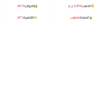
الذهب:
5,910 ج.م
الدولار:
49.75
الصلاة:
المغرب
القاهرة:
26°