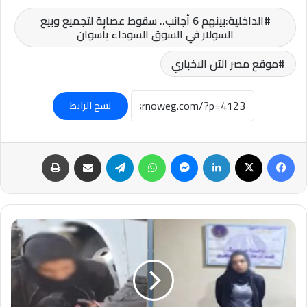
الداخلية:بينهم 6 أجانب.. سقوط عصابة لتجميع وبيع
السولار في السوق السوداء بأسوان
موقع مصر الآن الاخباري
نسخ الرابط
فيسبوك
‫X
لينكدإن
ماسنجر
واتساب
تيلقرام
مشاركة عبر البريد
طباعة
#الداخلية:ضبط
سيدة
تتعاطى
المخدرات
بالطريق
العام