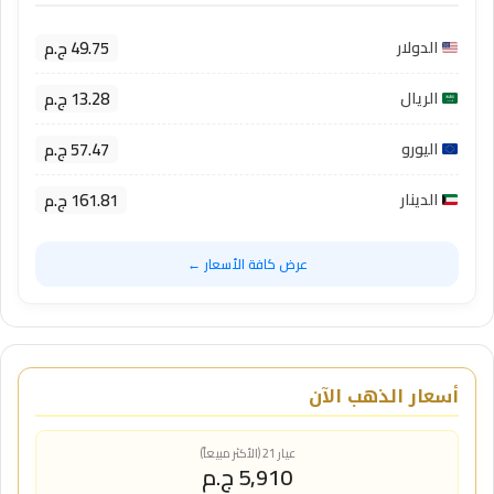
49.75 ج.م
الدولار
13.28 ج.م
الريال
57.47 ج.م
اليورو
161.81 ج.م
الدينار
عرض كافة الأسعار ←
أسعار الذهب الآن
عيار 21 (الأكثر مبيعاً)
5,910 ج.م