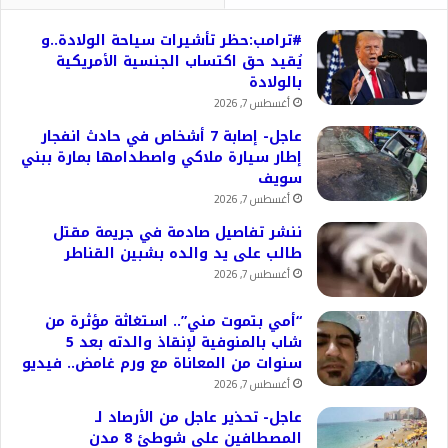
#ترامب:حظر تأشيرات سياحة الولادة..و
يُقيد حق اكتساب الجنسية الأمريكية
بالولادة
أغسطس 7, 2026
عاجل- إصابة 7 أشخاص في حادث انفجار
إطار سيارة ملاكي واصطدامها بمارة ببني
سويف
أغسطس 7, 2026
ننشر تفاصيل صادمة في جريمة مقتل
طالب على يد والده بشبين القناطر
أغسطس 7, 2026
“أمي بتموت مني”.. استغاثة مؤثرة من
شاب بالمنوفية لإنقاذ والدته بعد 5
سنوات من المعاناة مع ورم غامض.. فيديو
أغسطس 7, 2026
عاجل- تحذير عاجل من الأرصاد لـ
المصطافين على شوطئ 8 مدن