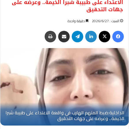
الاعتداء على طبيبة شبرا الخيمة.. وعرضه على
جهات التحقيق
السبت : 2026/6/27
دقيقة واحدة
فيسبوك
‫X
لينكدإن
تيلقرام
مشاركة عبر البريد
طباعة
Oplus_131072