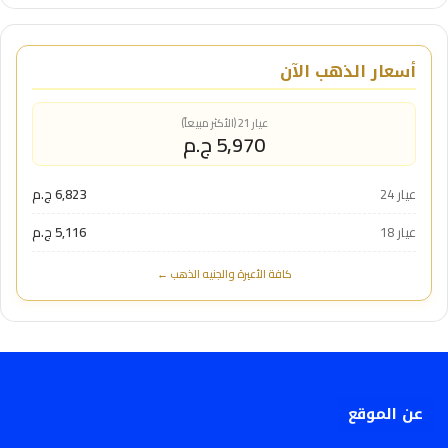
أسعار الذهب الآن
عيار 21 (الأكثر مبيعاً)
5,970 ج.م
عيار 24
6,823 ج.م
عيار 18
5,116 ج.م
كافة الأعيرة والجنيه الذهب ←
عن الموقع