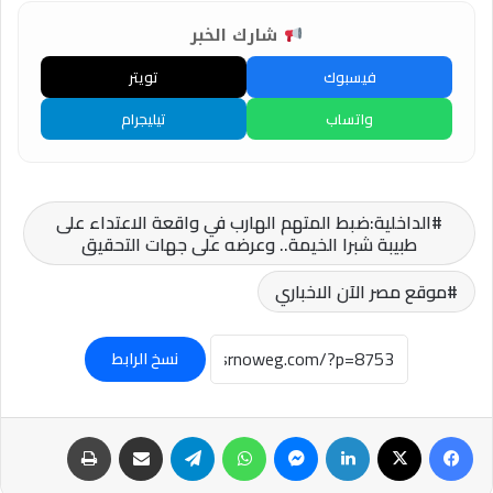
شارك الخبر
فيسبوك
تويتر
واتساب
تيليجرام
الداخلية:ضبط المتهم الهارب في واقعة الاعتداء على
طبيبة شبرا الخيمة.. وعرضه على جهات التحقيق
موقع مصر الآن الاخباري
نسخ الرابط
فيسبوك
‫X
لينكدإن
ماسنجر
واتساب
تيلقرام
مشاركة عبر البريد
طباعة