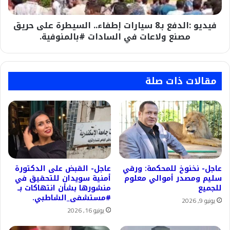
حريق
مصنع
فيديو :الدفع بـ8 سيارات إطفاء.. السيطرة على حريق
ولاعات
في
مصنع ولاعات في السادات #بالمنوفية.
السادات
#بالمنوفية.
مقالات ذات صلة
عاجل- نخنوخ للمحكمة: ورقي
عاجل- القبض على الدكتورة
سليم ومصدر أموالي معلوم
أمنية سويدان للتحقيق في
للجميع
منشورها بشأن انتهاكات بــ
#مستشفى_الشاطبي.
يونيو 9, 2026
يونيو 16, 2026