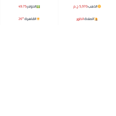
الذهب:
5,970 ج.م
الدولار:
49.75
الصلاة:
الظهر
القاهرة:
26°