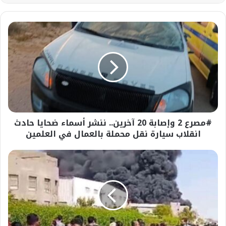
#مصرع
2
وإصابة
20
آخرين..
ننشر
أسماء
ضحايا
حادث
#مصرع 2 وإصابة 20 آخرين.. ننشر أسماء ضحايا حادث
انقلاب
سيارة
انقلاب سيارة نقل محملة بالعمال في العلمين
نقل
محملة
فيديو
بالعمال
:الدفع
في
بـ8
العلمين
سيارات
إطفاء..
السيطرة
على