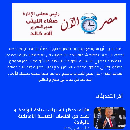
مصر الان .. أبرز المواقع الإخبارية المصرية التي تقدم أخبار مصر اليوم لحظة
بلحظة، إلى جانب تغطية شاملة لأحدث التطورات في العاصمة الإدارية الجديدة،
الاقتصاد المصري، السياسة، الحوادث، الرياضة، والتكنولوجيا. يوفر الموقع
محتوى إخباري موثوق ومحدث باستمرار، مع تقارير حصرية وتحليلات دقيقة
تساعد القارئ على فهم الأحداث بوضوح وسرعة، مما يجعله وجهتك الأولى
لمتابعة كل جديد في مصر والعالم.
أخر التحديثات
#ترامب:حظر تأشيرات سياحة الولادة..و
يُقيد حق اكتساب الجنسية الأمريكية
بالولادة
أغسطس 7, 2026