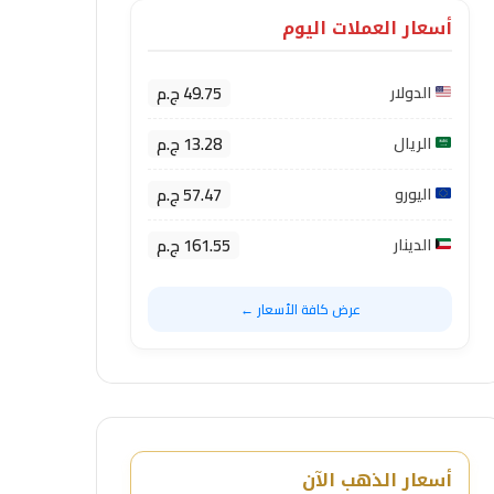
أسعار العملات اليوم
49.75 ج.م
الدولار
13.28 ج.م
الريال
57.47 ج.م
اليورو
161.55 ج.م
الدينار
عرض كافة الأسعار ←
أسعار الذهب الآن