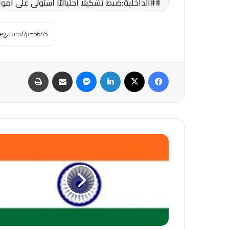
#الداخلية:ضبط تشكيلًا احتياليًا استولى على أموا
فيسبوك
‫X
لينكدإن
ماسنجر
مشاركة عبر البريد
طباعة
#مصرع
وإصابة
8
أشخاص
في
حادث
دهس
بولاية
"أوتار