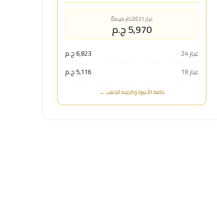
عيار 21 (الأكثر مبيعاً)
5,970 ج.م
عيار 24
6,823 ج.م
عيار 18
5,116 ج.م
كافة الأعيرة والجنيه الذهب ←