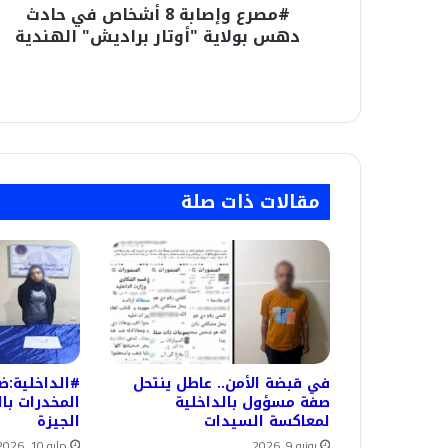
#مصرع وإصابة 8 أشخاص في حادث
براديش"
الهندية
دهس بولاية "أوتار براديش" الهندية
مقالات ذات صلة
في قبضة الأمن.. عاطل ينتحل
#الداخلية:
صفة مسؤول بالداخلية
المخدرات با
لمعاكسة السيدات
الجيزة
يونيو 9, 2026
مايو 10, 2026