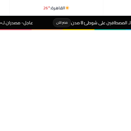
القاهرة:
26°
ن
عاجل- مصدران لـ«رويترز»: السعودية وباكست
مصر الآن