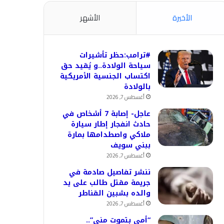
الأخيرة
الأشهر
#ترامب:حظر تأشيرات
سياحة الولادة..و يُقيد حق
اكتساب الجنسية الأمريكية
بالولادة
أغسطس 7, 2026
عاجل- إصابة 7 أشخاص في
حادث انفجار إطار سيارة
ملاكي واصطدامها بمارة
ببني سويف
أغسطس 7, 2026
ننشر تفاصيل صادمة في
جريمة مقتل طالب على يد
والده بشبين القناطر
أغسطس 7, 2026
“أمي بتموت مني”..