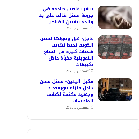
ننشر تفاصيل صادمة في
جريمة مقتل طالب على يد
والده بشبين القناطر
أغسطس 7, 2026
عاجل- قبل وصولها لمصر.
الكويت تحبط تهريب
شحنات كبيرة من السلع
التموينية مخبأة داخل
تكييفات
أغسطس 6, 2026
مكبل اليدين- مقتل مسن
داخل منزله ببورسعيد..
وجهود مكثفة لكشف
الملابسات
أغسطس 6, 2026