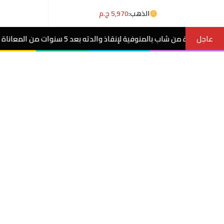
الذهب:
5,970 ج.م
عاجل
سنوات من المعاناة مع ورم غامض.. فيديو
مص