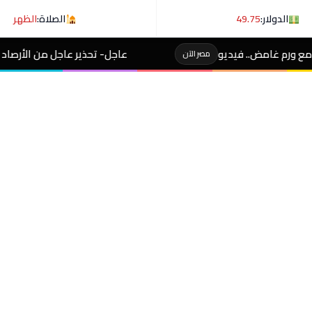
الدولار:
49.75
الصلاة:
الظهر
عاجل- تحذير عاجل من الأرصاد لـ المصطافين على شوطئ 8 مد
ر الآن