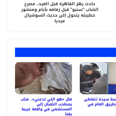
حادث يهز القاهرة قبل العيد.. مصرع
زفافه
بأيام
الشاب “سنبو” قبل زفافه بأيام ومنشور
ومنشور
خطيبته يتحول إلى حديث السوشيال
خطيبته
ميديا
يتحول
إلى
حديث
السوشيال
ميديا
ضبط سيدة تتعاطى
قال «هو اللي لدغني».. شاب
لطريق العام في
يصطحب الثعبان إلى
المستشفى في واقعة غريبة
بقنا