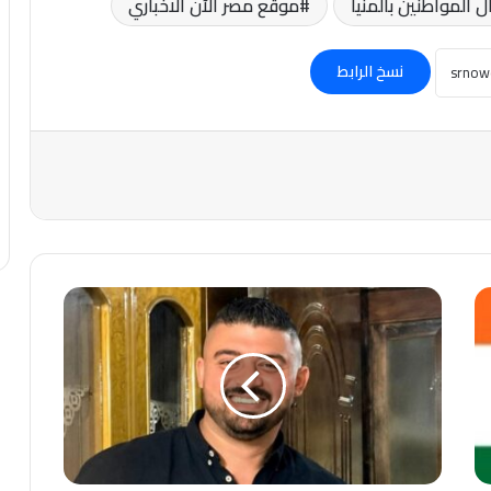
ل المواطنين بالمنيا
موقع مصر الآن الاخباري
نسخ الرابط
حادث
يهز
القاهرة
قبل
العيد..
مصرع
الشاب
“سنبو”
قبل