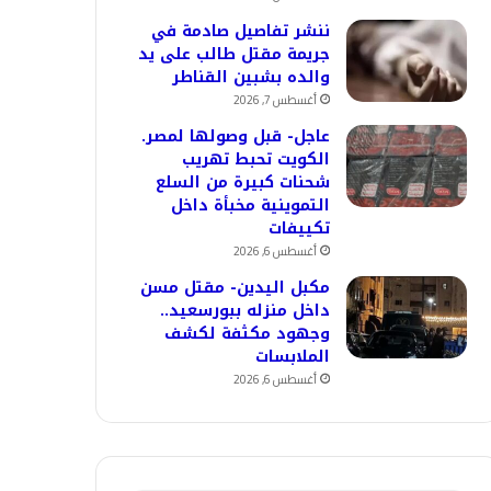
ننشر تفاصيل صادمة في
جريمة مقتل طالب على يد
والده بشبين القناطر
أغسطس 7, 2026
عاجل- قبل وصولها لمصر.
الكويت تحبط تهريب
شحنات كبيرة من السلع
التموينية مخبأة داخل
تكييفات
أغسطس 6, 2026
مكبل اليدين- مقتل مسن
داخل منزله ببورسعيد..
وجهود مكثفة لكشف
الملابسات
أغسطس 6, 2026