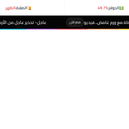
الدولار:
49.75
الصلاة:
الظهر
عاجل- تحذير عاجل من الأرصاد لـ المصطافين على شوطئ 
مصر الآن