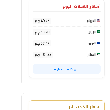
أسعار العملات اليوم
49.75 ج.م
الدولار
13.28 ج.م
الريال
57.47 ج.م
اليورو
161.55 ج.م
الدينار
عرض كافة الأسعار ←
أسعار الذهب الآن