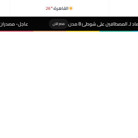
القاهرة:
26°
8 مدن
عاجل- مصدران لـ«رويترز»: السعودية وب
مصر الآن