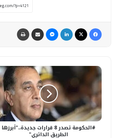
فيسبوك
‫X
لينكدإن
ماسنجر
مشاركة عبر البريد
طباعة
#الحكومة
تصدر
8
قرارات
جديدة.."أبرزها
الطريق
الدائري"
#الحكومة تصدر 8 قرارات جديدة.."أبرزها
الطريق الدائري"