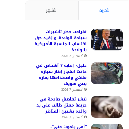
الأخيرة
الأشهر
#ترامب:حظر تأشيرات
سياحة الولادة..و يُقيد حق
اكتساب الجنسية الأمريكية
بالولادة
أغسطس 7, 2026
عاجل- إصابة 7 أشخاص في
حادث انفجار إطار سيارة
ملاكي واصطدامها بمارة
ببني سويف
أغسطس 7, 2026
ننشر تفاصيل صادمة في
جريمة مقتل طالب على يد
والده بشبين القناطر
أغسطس 7, 2026
“أمي بتموت مني”..