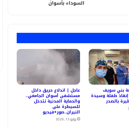
بأسوان
السوداء بأسوان
عة بني سويف
عاجل | اندلاع حريق داخل
إنقاذ طفلة وسيدة
مستشفى أسوان الجامعي..
يرة بالصدر
والحماية المدنية تتدخل
للسيطرة على
النيران..صور+فيديو
يوليو 13, 2026