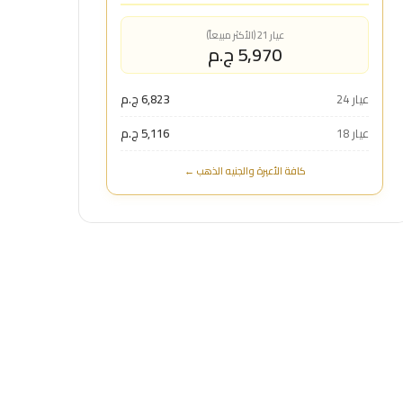
عيار 21 (الأكثر مبيعاً)
5,970 ج.م
عيار 24
6,823 ج.م
عيار 18
5,116 ج.م
كافة الأعيرة والجنيه الذهب ←