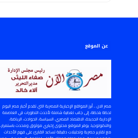
عن الموقع
مصر الان .. أبرز المواقع الإخبارية المصرية التي تقدم أخبار مصر اليوم
لحظة بلحظة، إلى جانب تغطية شاملة لأحدث التطورات في العاصمة
الإدارية الجديدة، الاقتصاد المصري، السياسة، الحوادث، الرياضة،
والتكنولوجيا. يوفر الموقع محتوى إخباري موثوق ومحدث باستمرار،
مع تقارير حصرية وتحليلات دقيقة تساعد القارئ على فهم الأحداث