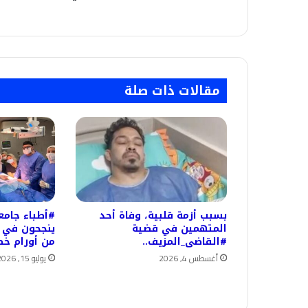
مقالات ذات صلة
بسبب أزمة قلبية، وفاة أحد
#أطباء جام
المتهمين في قضية
ينجحون في 
#القاضى_المزيف..
من أورام خط
أغسطس 4, 2026
يوليو 15, 2026