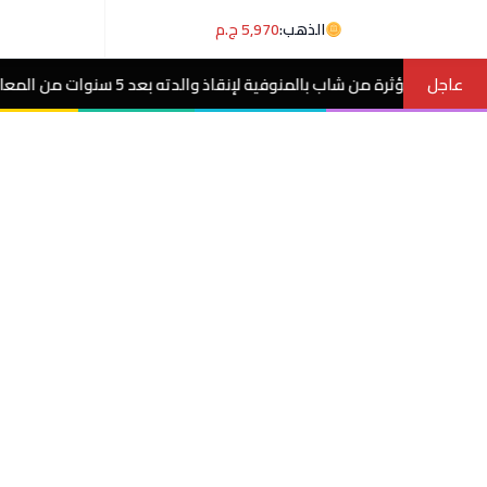
الذهب:
5,970 ج.م
عاجل
 بعد 5 سنوات من المعاناة مع ورم غامض.. فيديو