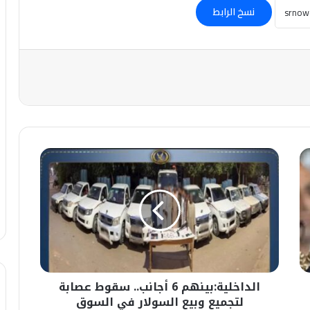
نسخ الرابط
الداخلية:بينهم
6
أجانب..
سقوط
عصابة
لتجميع
وبيع
السولار
في
الداخلية:بينهم 6 أجانب.. سقوط عصابة
السوق
السوداء
لتجميع وبيع السولار في السوق