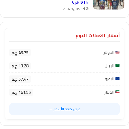
بالقاهرة
أغسطس 9, 2026
أسعار العملات اليوم
49.75 ج.م
الدولار
13.28 ج.م
الريال
57.47 ج.م
اليورو
161.55 ج.م
الدينار
عرض كافة الأسعار ←