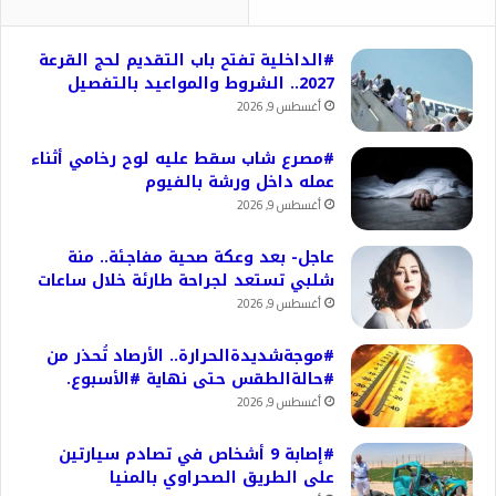
#الداخلية تفتح باب التقديم لحج القرعة
2027.. الشروط والمواعيد بالتفصيل
أغسطس 9, 2026
#مصرع شاب سقط عليه لوح رخامي أثناء
عمله داخل ورشة بالفيوم
أغسطس 9, 2026
عاجل- بعد وعكة صحية مفاجئة.. منة
شلبي تستعد لجراحة طارئة خلال ساعات
أغسطس 9, 2026
#موجةشديدةالحرارة.. الأرصاد تُحذر من
#حالةالطقس حتى نهاية #الأسبوع.
أغسطس 9, 2026
#إصابة 9 أشخاص في تصادم سيارتين
على الطريق الصحراوي بالمنيا