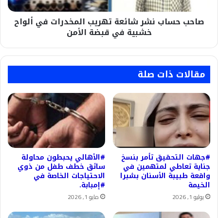
خشبية
صاحب حساب نشر شائعة تهريب المخدرات في ألواح
في
قبضة
خشبية في قبضة الأمن
الأمن
مقالات ذات صلة
#جهات التحقيق تأمر بنسخ
#الأهالي يحبطون محاولة
جناية تعاطي لمتهمين في
سائق خطف طفل من ذوي
واقعة طبيبة الأسنان بشبرا
الاحتياجات الخاصة في
الخيمة
#إمبابة.
يوليو 1, 2026
مايو 1, 2026