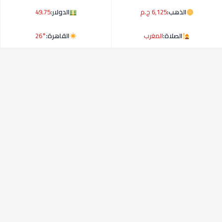
الذهب:
6,125 ج.م
الدولار:
49.75
الصلاة:
المغرب
القاهرة:
26°