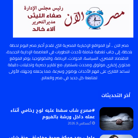
مصر الان .. أبرز المواقع الإخبارية المصرية التي تقدم أخبار مصر اليوم لحظة
بلحظة، إلى جانب تغطية شاملة لأحدث التطورات في العاصمة الإدارية الجديدة،
الاقتصاد المصري، السياسة، الحوادث، الرياضة، والتكنولوجيا. يوفر الموقع
محتوى إخباري موثوق ومحدث باستمرار، مع تقارير حصرية وتحليلات دقيقة
تساعد القارئ على فهم الأحداث بوضوح وسرعة، مما يجعله وجهتك الأولى
لمتابعة كل جديد في مصر والعالم.
أخر التحديثات
#مصرع شاب سقط عليه لوح رخامي أثناء
عمله داخل ورشة بالفيوم
أغسطس 9, 2026
عاجل- بعد وعكة صحية مفاجئة.. منة شلبي