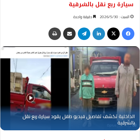
سيارة ربع نقل بالشرقية
السبت : 2026/5/30
دقيقة واحدة
فيسبوك
‫X
لينكدإن
تيلقرام
مشاركة عبر البريد
طباعة
Oplus_131072