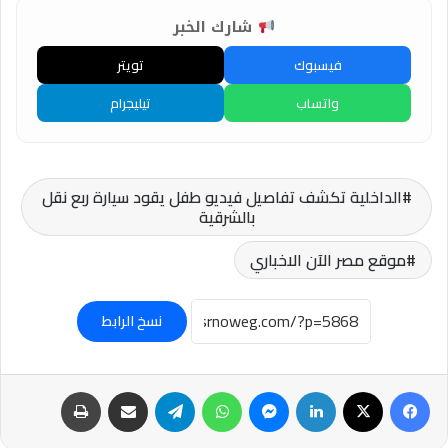
شارك الخبر
فيسبوك
تويتر
واتساب
تيليجرام
الداخلية تكشف تفاصيل فيديو طفل يقود سيارة ربع نقل
بالشرقية
موقع مصر الآن الاخباري
نسخ الرابط
فيسبوك
‫X
لينكدإن
ماسنجر
واتساب
تيلقرام
مشاركة عبر البريد
طباعة