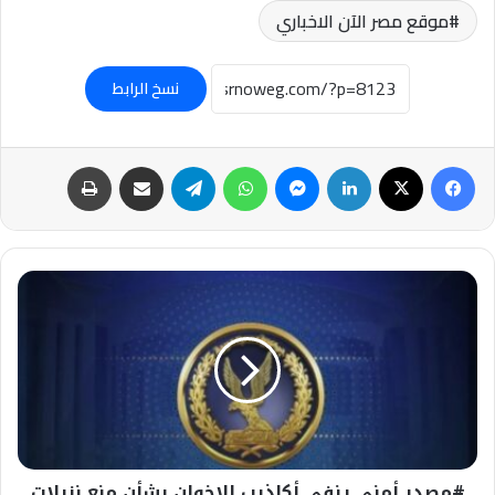
موقع مصر الآن الاخباري
نسخ الرابط
فيسبوك
‫X
لينكدإن
ماسنجر
واتساب
تيلقرام
مشاركة عبر البريد
طباعة
#مصدر
أمني
ينفي
أكاذيب
الإخوان
بشأن
منع
نزيلات
مراكز
#مصدر أمني ينفي أكاذيب الإخوان بشأن منع نزيلات
الإصلاح