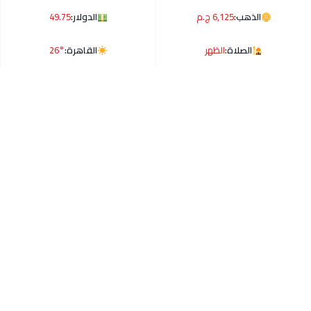
الذهب:
6,125 ج.م
الدولار:
49.75
الصلاة:
الظهر
القاهرة:
26°