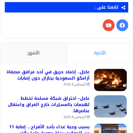
تابعنا على :
فيسبوك
‫YouTube
الأخيرة
الأشهر
عاجل.. إخماد حريق في أحد مرافق مصفاة
أرامكو السعودية بجازان دون إصابات
أغسطس 9, 2026
عاجل- اختراق شبكة مسلحة تخطط
لهجمات بالمسيّرات خارج العراق واعتقال
عناصرها.
أغسطس 8, 2026
بسبب وجبة غداء بأحد الأفراح… إصابة 11