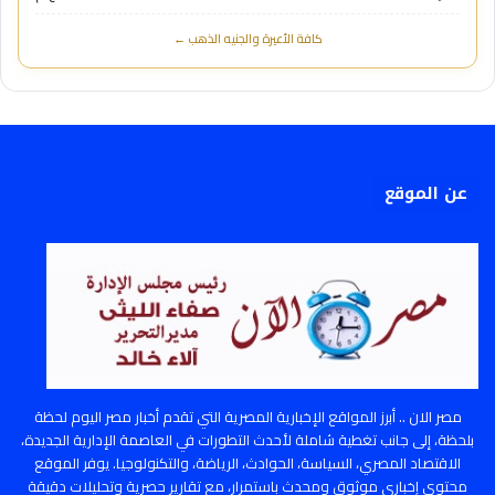
كافة الأعيرة والجنيه الذهب ←
عن الموقع
مصر الان .. أبرز المواقع الإخبارية المصرية التي تقدم أخبار مصر اليوم لحظة
بلحظة، إلى جانب تغطية شاملة لأحدث التطورات في العاصمة الإدارية الجديدة،
الاقتصاد المصري، السياسة، الحوادث، الرياضة، والتكنولوجيا. يوفر الموقع
محتوى إخباري موثوق ومحدث باستمرار، مع تقارير حصرية وتحليلات دقيقة