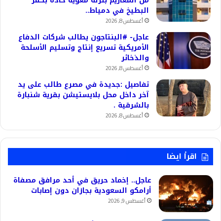
من المعازيم بنزلة معوية حادة بكفر
البطيخ في دمياط..
أغسطس 8, 2026
عاجل- #البنتاجون يطالب شركات الدفاع
الأمريكية تسريع إنتاج وتسليم الأسلحة
والذخائر
أغسطس 8, 2026
تفاصيل :جديدة في مصرع طالب على يد
آخر داخل محل بلايستيشن بقرية شنبارة
بالشرقية .
أغسطس 8, 2026
اقرأ ايضا
عاجل.. إخماد حريق في أحد مرافق مصفاة
أرامكو السعودية بجازان دون إصابات
أغسطس 9, 2026