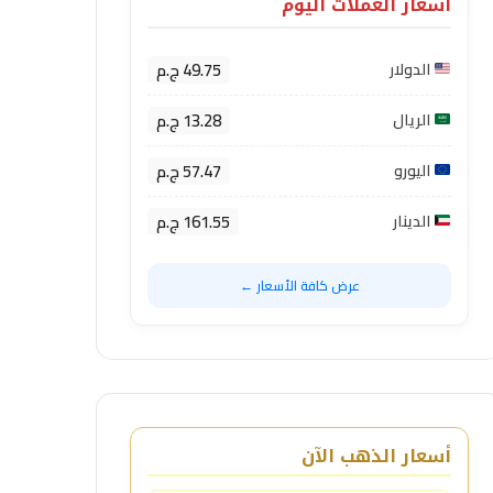
أسعار العملات اليوم
49.75 ج.م
الدولار
13.28 ج.م
الريال
57.47 ج.م
اليورو
161.55 ج.م
الدينار
عرض كافة الأسعار ←
أسعار الذهب الآن