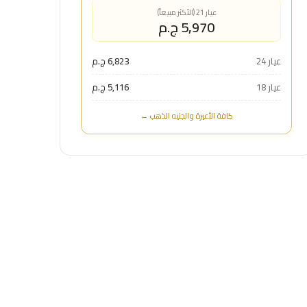
عيار 21 (الأكثر مبيعاً)
5,970 ج.م
عيار 24
6,823 ج.م
عيار 18
5,116 ج.م
كافة الأعيرة والجنيه الذهب ←