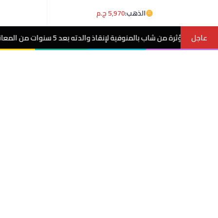
الذهب:
5,970 ج.م
عاجل
د 5 سنوات من المعاناة مع ورم غامض.. فيديو