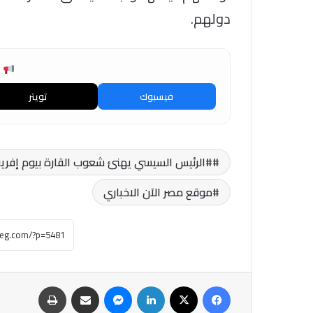
دولهم.
ش
فيسبوك
تويتر
#الرئيس السيسي يهنئ شعوب القارة بيوم إفريقيا 
موقع مصر الآن الاخباري
فيسبوك
‫X
لينكدإن
ماسنجر
مشاركة عبر البريد
طباعة