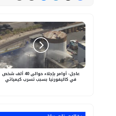
عاجل-
أوامر
بإجلاء
حوالى
40
ألف
شخص
في
كاليفورنيا
عاجل- أوامر بإجلاء حوالى 40 ألف شخص
بسبب
تسرب
في كاليفورنيا بسبب تسرب كيميائي
كيميائي