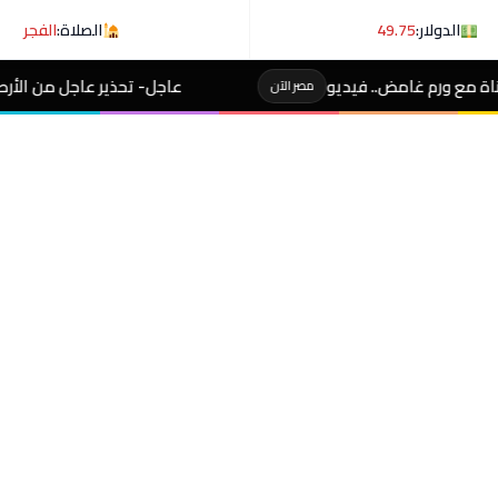
الدولار:
49.75
الصلاة:
الفجر
عاجل- تحذير عاجل من الأرصاد لـ المصطافين على شوطئ 8 
مصر الآن