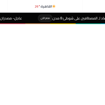
القاهرة:
26°
مدن
عاجل- مصدران لـ«رويترز»: السعودية وباك
مصر الآن