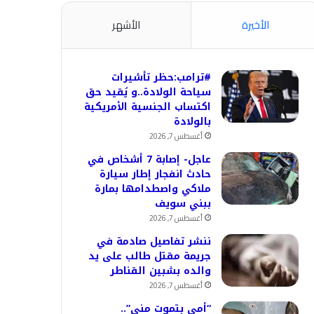
الأخيرة
الأشهر
#ترامب:حظر تأشيرات
سياحة الولادة..و يُقيد حق
اكتساب الجنسية الأمريكية
بالولادة
أغسطس 7, 2026
عاجل- إصابة 7 أشخاص في
حادث انفجار إطار سيارة
ملاكي واصطدامها بمارة
ببني سويف
أغسطس 7, 2026
ننشر تفاصيل صادمة في
جريمة مقتل طالب على يد
والده بشبين القناطر
أغسطس 7, 2026
“أمي بتموت مني”..