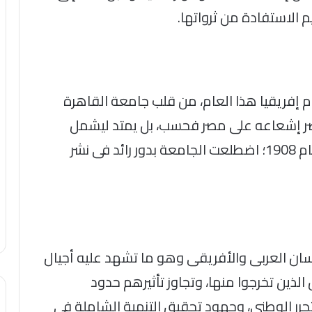
 الاستفادة من ثرواتها.
وم إفريقيا هذا العام، من قلب جامعة القاهرة
قتصر إشعاعه على مصر فحسب، بل يمتد ليشمل
إفريقيا والشرق الأوسط. فمنذ تأسيسها عام 1908؛ اضطلعت الجامعة بدور رائد فى نشر
ان العربى والأفريقى وهو ما تشهد عليه أجيال
الذين تخرجوا منها، وتجاوز تأثيرهم حدود
حرر الوطنى، وجهود تحقيق التنمية الشاملة فى