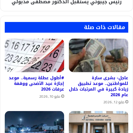
رئيس جيبوتي يستقبل الدكتور مصطفى مدبولي
مقالات ذات صلة
عاجل- بشرى سارة
#أطول عطلة رسمية.. موعد
للمواطنين.. موعد تطبيق
إجازة عيد الأضحى ووقفة
زيادة كبيرة في المرتبات خلال
عرفات 2026
عام 2026
مايو 10, 2026
مايو 12, 2026