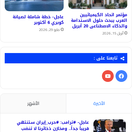
مؤتمر اتحاد الكيميائيين
عاجل- خطة شاملة لصيانة
العرب يبحث حلول الاستدامة
كوبري 6 أكتوبر
والذكاء الاصطناعى 20 أبريل
مايو 29, 2026
أبريل 15, 2026
تابعنا على :
فيسبوك
‫YouTube
الأخيرة
الأشهر
عاجل- #ترامب: #حرب_إيران ستنتهي
قريباً جداً.. ومخازن ذخائرنا لا تنضب