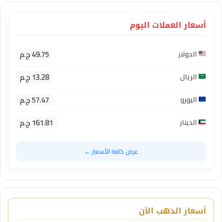
أسعار العملات اليوم
49.75 ج.م
الدولار
13.28 ج.م
الريال
57.47 ج.م
اليورو
161.81 ج.م
الدينار
عرض كافة الأسعار ←
أسعار الذهب الآن