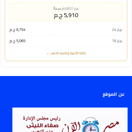
عيار 21 (الأكثر مبيعاً)
5,910 ج.م
عيار 24
6,754 ج.م
عيار 18
5,065 ج.م
كافة الأعيرة والجنيه الذهب ←
عن الموقع