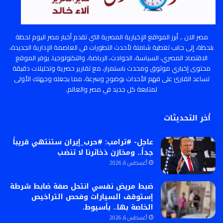
مصر الان .. أبرز المواقع الإخبارية المصرية التي تقدم أخبار مصر اليوم لحظة
بلحظة، إلى جانب تغطية شاملة لأحدث التطورات في العاصمة الإدارية الجديدة،
الاقتصاد المصري، السياسة، الحوادث، الرياضة، والتكنولوجيا. يوفر الموقع
محتوى إخباري موثوق ومحدث باستمرار، مع تقارير حصرية وتحليلات دقيقة
تساعد القارئ على فهم الأحداث بوضوح وسرعة، مما يجعله وجهتك الأولى
لمتابعة كل جديد في مصر والعالم.
أخر التحديثات
عاجل- #ترامب: #حرب_إيران ستنتهي قريباً
جداً.. ومخازن ذخائرنا لا تنضب
أغسطس 6, 2026
ضبط مريض نفسي انتحل صفة ضابط شرطة
إستوقف السيارات وفحص التراخيص
الخاصة بها.. بأسيوط.
أغسطس 6, 2026