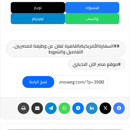
فيسبوك
تويتر
واتساب
تيليجرام
#السفارةالأمريكيةبالقاهرة تعلن عن وظيفة للمصريين..
التفاصيل والشروط
موقع مصر الآن الاخباري
نسخ الرابط
فيسبوك
‫X
لينكدإن
ماسنجر
واتساب
تيلقرام
مشاركة عبر البريد
طباعة