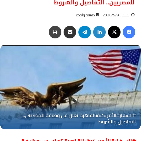
للمصريين.. التفاصيل والشروط
السبت : 2026/5/9
دقيقة واحدة
فيسبوك
‫X
لينكدإن
تيلقرام
مشاركة عبر البريد
طباعة
Oplus_131072