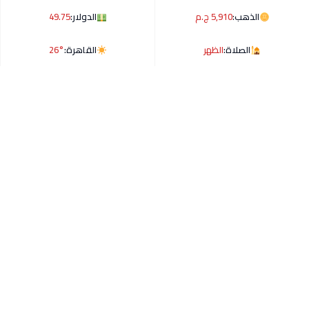
الذهب:
5,910 ج.م
الدولار:
49.75
الصلاة:
الظهر
القاهرة:
26°