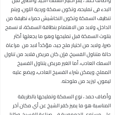
وأضاف حمد ، يتم اختيار السمك الجيد والطازج قبل
البدء فى تمليحه، وتكون سمكة وردية اللون، ويتم
تنظيف السمكة وتكون النخاشيش حمراء نظيفة من
الداخل، ولابد من الاهتمام بنظافة السمكة، لا نسمح
بتلوث السمكة قبل تمليحها وهو ما يجعلها أكثر
ضررا، ولابد من اختيار ملح جيد، مؤكداً لابد من مراعاة
حالة متناول الفسيخ، فإن كان مريض فلابد من تناول
السمك العادب، أما الغير مريض يتناول الفسيخ
المملح، ويمكن شراء الفسيخ العادب، ويضع عليه
ليمون، ليزيد من ملوحته.
وأضاف حمد ، نوع السمكة وتمليحها بالطريقة
المناسبة هو ما يميز كفر الشيخ عن أي مكان آخر
على مستوى الجمهورية في صناعة الفسيخ، وكلنا