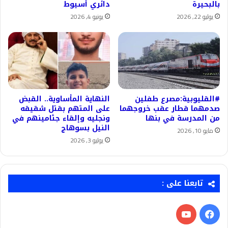
بالبحيرة
دائري أسيوط
يوليو 22, 2026
يونيو 4, 2026
#القليوبية:مصرع طفلين
النهاية المأساوية.. القبض
صدمهما قطار عقب خروجهما
على المتهم بقتل شقيقه
من المدرسة في بنها
ونجليه وإلقاء جثامينهم في
النيل بسوهاج
مايو 10, 2026
يوليو 3, 2026
تابعنا على :
فيسبوك
‫YouTube