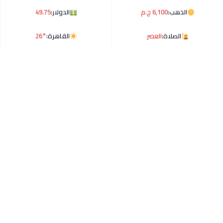
الذهب:
6,100 ج.م
الدولار:
49.75
الصلاة:
العصر
القاهرة:
26°