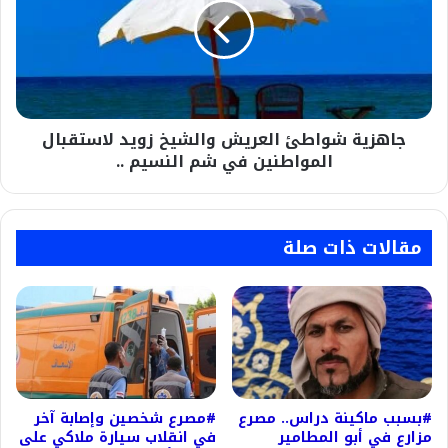
والشيخ
زويد
لاستقبال
المواطنين
في
شم
جاهزية شواطئ العريش والشيخ زويد لاستقبال
النسيم
..
المواطنين في شم النسيم ..
مقالات ذات صلة
#بسبب ماكينة دراس.. مصرع
#مصرع شخصين وإصابة آخر
مزارع في أبو المطامير
في انقلاب سيارة ملاكي على