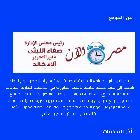
عن الموقع
مصر الان .. أبرز المواقع الإخبارية المصرية التي تقدم أخبار مصر اليوم لحظة
بلحظة، إلى جانب تغطية شاملة لأحدث التطورات في العاصمة الإدارية الجديدة،
الاقتصاد المصري، السياسة، الحوادث، الرياضة، والتكنولوجيا. يوفر الموقع
محتوى إخباري موثوق ومحدث باستمرار، مع تقارير حصرية وتحليلات دقيقة
تساعد القارئ على فهم الأحداث بوضوح وسرعة، مما يجعله وجهتك الأولى
لمتابعة كل جديد في مصر والعالم.
أخر التحديثات