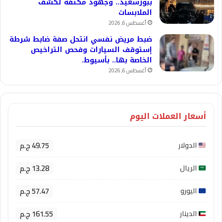
ببورسعيد.. وجهود مكثفة لكشف
الملابسات
أغسطس 6, 2026
ضبط مريض نفسي انتحل صفة ضابط شرطة
إستوقف السيارات وفحص التراخيص
الخاصة بها.. بأسيوط.
أغسطس 6, 2026
أسعار العملات اليوم
49.75 ج.م
الدولار
13.28 ج.م
الريال
57.47 ج.م
اليورو
161.55 ج.م
الدينار