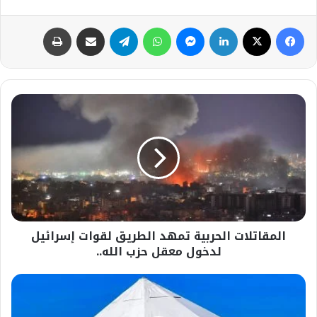
فيسبوك
‫X
لينكدإن
ماسنجر
واتساب
تيلقرام
مشاركة عبر البريد
طباعة
المقاتلات
الحربية
تمهد
الطريق
لقوات
إسرائيل
لدخول
معقل
حزب
المقاتلات الحربية تمهد الطريق لقوات إسرائيل
الله..
لدخول معقل حزب الله..
جاهزية
شواطئ
العريش