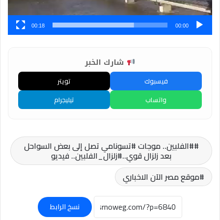
00:18
00:00
شارك الخبر
فيسبوك
تويتر
واتساب
تيليجرام
#الفلبين.. موجات #تسونامي تصل إلى بعض السواحل
بعد زلزال قوي..#زلزال_الفلبين.. فيديو
موقع مصر الآن الاخباري
نسخ الرابط