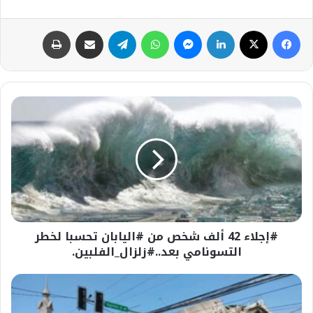
فيسبوك
‫X
لينكدإن
ماسنجر
واتساب
تيلقرام
مشاركة عبر البريد
طباعة
#إجلاء
42
ألف
شخص
من
#اليابان
تحسبا
لخطر
التسونامي
#إجلاء 42 ألف شخص من #اليابان تحسبا لخطر
بعد..#زلزال_الفلبين.
التسونامي بعد..#زلزال_الفلبين.
تقرير..19
قتيلاً
و134