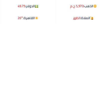
الذهب:
5,970 ج.م
الدولار:
49.75
الصلاة:
الظهر
القاهرة:
26°