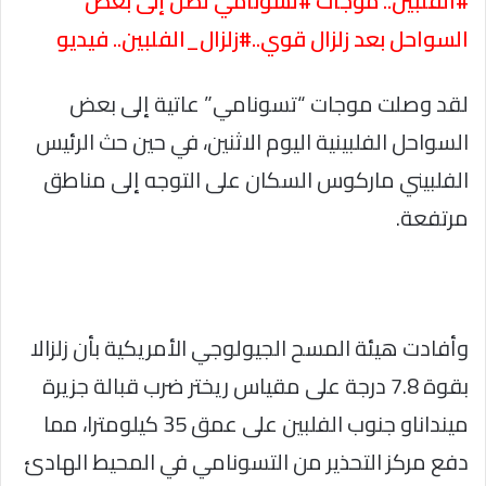
#الفلبين.. موجات #تسونامي تصل إلى بعض
السواحل بعد زلزال قوي..#زلزال_الفلبين.. فيديو
لقد وصلت موجات “تسونامي” عاتية إلى بعض
السواحل الفلبينية اليوم الاثنين، في حين حث الرئيس
الفلبيني ماركوس السكان على التوجه إلى مناطق
مرتفعة.
وأفادت هيئة المسح الجيولوجي الأمريكية بأن زلزالا
بقوة 7.8 درجة على مقياس ريختر ضرب قبالة جزيرة
مينداناو جنوب الفلبين على عمق 35 كيلومترا، مما
دفع مركز التحذير من التسونامي في المحيط الهادئ