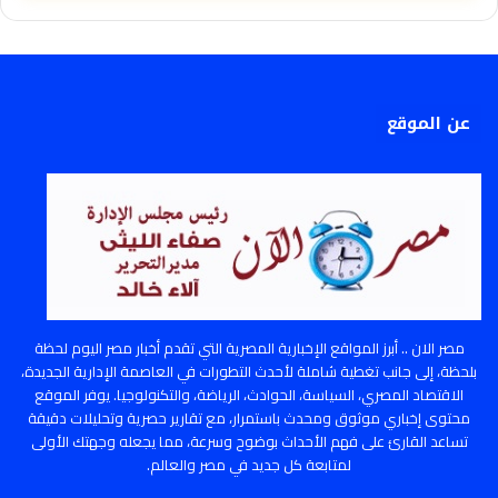
عن الموقع
مصر الان .. أبرز المواقع الإخبارية المصرية التي تقدم أخبار مصر اليوم لحظة
بلحظة، إلى جانب تغطية شاملة لأحدث التطورات في العاصمة الإدارية الجديدة،
الاقتصاد المصري، السياسة، الحوادث، الرياضة، والتكنولوجيا. يوفر الموقع
محتوى إخباري موثوق ومحدث باستمرار، مع تقارير حصرية وتحليلات دقيقة
تساعد القارئ على فهم الأحداث بوضوح وسرعة، مما يجعله وجهتك الأولى
لمتابعة كل جديد في مصر والعالم.