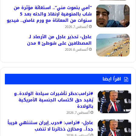
“أمي بتموت مني”.. استغاثة مؤثرة من
شاب بالمنوفية لإنقاذ والدته بعد 5
سنوات من المعاناة مع ورم غامض.. فيديو
أغسطس 7, 2026
عاجل- تحذير عاجل من الأرصاد لـ
المصطافين على شوطئ 8 مدن
أغسطس 6, 2026
اقرأ ايضا
#ترامب:حظر تأشيرات سياحة الولادة..و
يُقيد حق اكتساب الجنسية الأمريكية
بالولادة
أغسطس 7, 2026
عاجل- #ترامب: #حرب_إيران ستنتهي قريباً
جداً.. ومخازن ذخائرنا لا تنضب
أغسطس 6, 2026