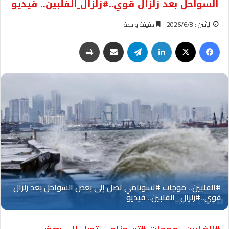
السواحل بعد زلزال قوي..#زلزال_الفلبين.. فيديو
الإثنين : 2026/6/8
دقيقة واحدة
فيسبوك
‫X
لينكدإن
تيلقرام
مشاركة عبر البريد
طباعة
Oplus_131072