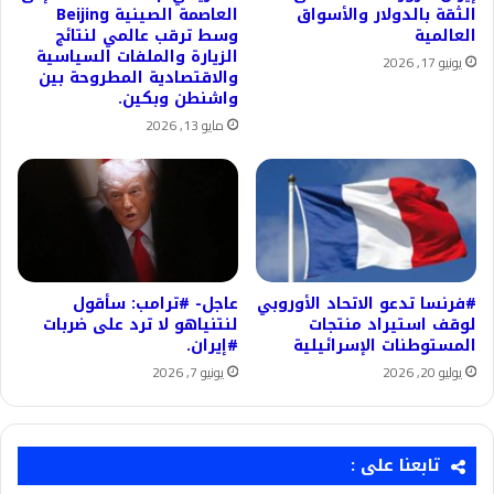
الثقة بالدولار والأسواق
العاصمة الصينية Beijing
العالمية
وسط ترقب عالمي لنتائج
الزيارة والملفات السياسية
يونيو 17, 2026
والاقتصادية المطروحة بين
واشنطن وبكين.
مايو 13, 2026
#فرنسا تدعو الاتحاد الأوروبي
عاجل- #ترامب: سأقول
لوقف استيراد منتجات
لنتنياهو لا ترد على ضربات
المستوطنات الإسرائيلية
#إيران.
يوليو 20, 2026
يونيو 7, 2026
تابعنا على :