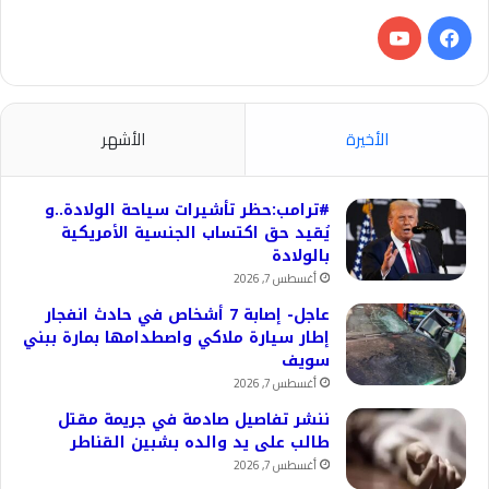
فيسبوك
‫YouTube
الأخيرة
الأشهر
#ترامب:حظر تأشيرات سياحة الولادة..و
يُقيد حق اكتساب الجنسية الأمريكية
بالولادة
أغسطس 7, 2026
عاجل- إصابة 7 أشخاص في حادث انفجار
إطار سيارة ملاكي واصطدامها بمارة ببني
سويف
أغسطس 7, 2026
ننشر تفاصيل صادمة في جريمة مقتل
طالب على يد والده بشبين القناطر
أغسطس 7, 2026