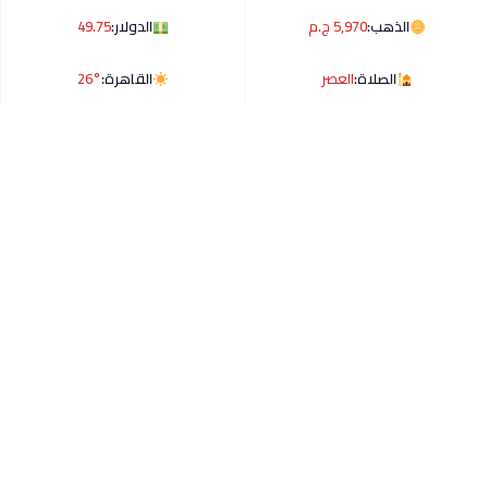
الذهب:
5,970 ج.م
الدولار:
49.75
الصلاة:
العصر
القاهرة:
26°