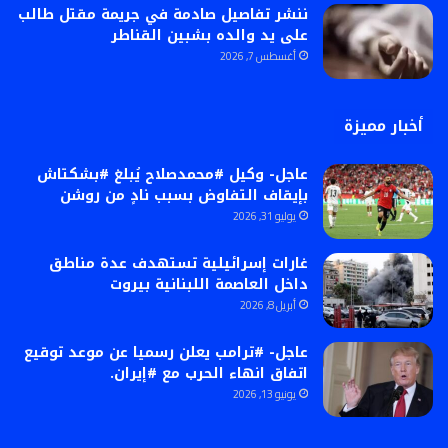
ننشر تفاصيل صادمة في جريمة مقتل طالب
على يد والده بشبين القناطر
أغسطس 7, 2026
أخبار مميزة
عاجل- وكيل #محمدصلاح يُبلغ #بشكتاش
بإيقاف التفاوض بسبب نادٍ من روشن
يوليو 31, 2026
غارات إسرائيلية تستهدف عدة مناطق
داخل العاصمة اللبنانية بيروت
أبريل 8, 2026
عاجل- #ترامب يعلن رسميا عن موعد توقيع
اتفاق انهاء الحرب مع #إيران.
يونيو 13, 2026