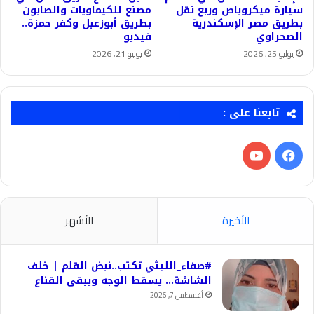
سيارة ميكروباص وربع نقل
مصنع للكيماويات والصابون
بطريق مصر الإسكندرية
بطريق أبوزعبل وكفر حمزة..
الصحراوي
فيديو
يوليو 25, 2026
يونيو 21, 2026
تابعنا على :
فيسبوك
‫YouTube
الأخيرة
الأشهر
#صفاء_الليثي تكتب..نبض القلم | خلف
الشاشة… يسقط الوجه ويبقى القناع
أغسطس 7, 2026