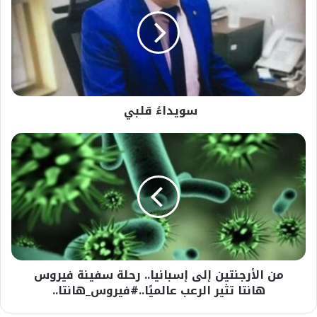
سويداءُ قلبي
من
الأرجنتين
إلى
إسبانيا..
رحلة
سفينة
فيروس
هانتا
تثير
من الأرجنتين إلى إسبانيا.. رحلة سفينة فيروس
الرعب
عالميًا..#فيروس_هانتا..
هانتا تثير الرعب عالميًا..#فيروس_هانتا..