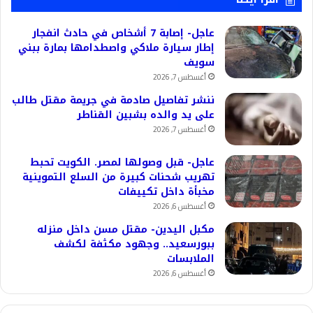
عاجل- إصابة 7 أشخاص في حادث انفجار
إطار سيارة ملاكي واصطدامها بمارة ببني
سويف
أغسطس 7, 2026
ننشر تفاصيل صادمة في جريمة مقتل طالب
على يد والده بشبين القناطر
أغسطس 7, 2026
عاجل- قبل وصولها لمصر. الكويت تحبط
تهريب شحنات كبيرة من السلع التموينية
مخبأة داخل تكييفات
أغسطس 6, 2026
مكبل اليدين- مقتل مسن داخل منزله
ببورسعيد.. وجهود مكثفة لكشف
الملابسات
أغسطس 6, 2026