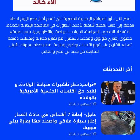
مصر الان .. أبرز المواقع الإخبارية المصرية التي تقدم أخبار مصر اليوم لحظة
بلحظة، إلى جانب تغطية شاملة لأحدث التطورات في العاصمة الإدارية الجديدة،
الاقتصاد المصري، السياسة، الحوادث، الرياضة، والتكنولوجيا. يوفر الموقع
محتوى إخباري موثوق ومحدث باستمرار، مع تقارير حصرية وتحليلات دقيقة
تساعد القارئ على فهم الأحداث بوضوح وسرعة، مما يجعله وجهتك الأولى
لمتابعة كل جديد في مصر والعالم.
أخر التحديثات
#ترامب:حظر تأشيرات سياحة الولادة..و
يُقيد حق اكتساب الجنسية الأمريكية
بالولادة
أغسطس 7, 2026
عاجل- إصابة 7 أشخاص في حادث انفجار
إطار سيارة ملاكي واصطدامها بمارة ببني
سويف
أغسطس 7, 2026