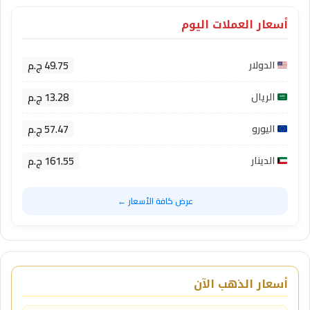
أسعار العملات اليوم
49.75 ج.م
الدولار
13.28 ج.م
الريال
57.47 ج.م
اليورو
161.55 ج.م
الدينار
عرض كافة الأسعار ←
أسعار الذهب الآن