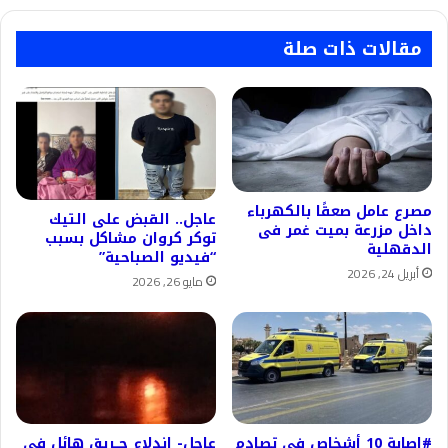
مقالات ذات صلة
مصرع عامل صعقًا بالكهرباء
عاجل.. القبض على التيك
داخل مزرعة بميت غمر فى
توكر كروان مشاكل بسبب
الدقهلية
“فيديو الصباحية”
أبريل 24, 2026
مايو 26, 2026
#إصابة 10 أشخاص في تصادم
عاجل- اندلاع حــريق هائل في