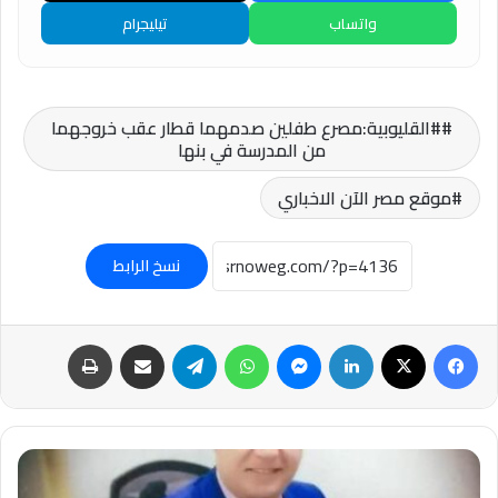
واتساب
تيليجرام
#القليوبية:مصرع طفلين صدمهما قطار عقب خروجهما
من المدرسة في بنها
موقع مصر الآن الاخباري
نسخ الرابط
فيسبوك
‫X
لينكدإن
ماسنجر
واتساب
تيلقرام
مشاركة عبر البريد
طباعة
سويداءُ
قلبي