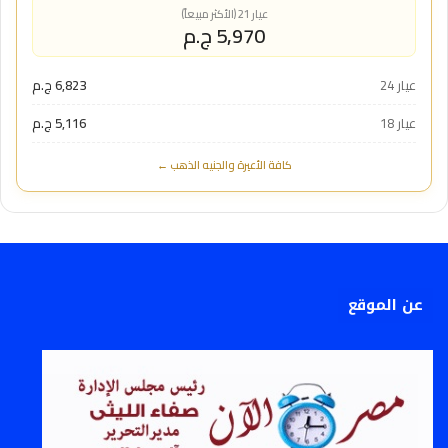
عيار 21 (الأكثر مبيعاً)
5,970 ج.م
عيار 24
6,823 ج.م
عيار 18
5,116 ج.م
كافة الأعيرة والجنيه الذهب ←
عن الموقع