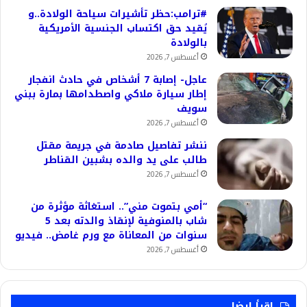
#ترامب:حظر تأشيرات سياحة الولادة..و
يُقيد حق اكتساب الجنسية الأمريكية
بالولادة
أغسطس 7, 2026
عاجل- إصابة 7 أشخاص في حادث انفجار
إطار سيارة ملاكي واصطدامها بمارة ببني
سويف
أغسطس 7, 2026
ننشر تفاصيل صادمة في جريمة مقتل
طالب على يد والده بشبين القناطر
أغسطس 7, 2026
“أمي بتموت مني”.. استغاثة مؤثرة من
شاب بالمنوفية لإنقاذ والدته بعد 5
سنوات من المعاناة مع ورم غامض.. فيديو
أغسطس 7, 2026
اقرأ ايضا