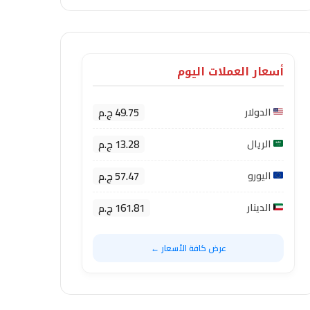
أسعار العملات اليوم
49.75 ج.م
الدولار
13.28 ج.م
الريال
57.47 ج.م
اليورو
161.81 ج.م
الدينار
عرض كافة الأسعار ←