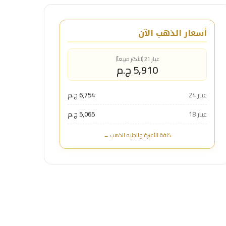
أسعار الذهب الآن
عيار 21 (الأكثر مبيعاً)
5,910 ج.م
عيار 24
6,754 ج.م
عيار 18
5,065 ج.م
كافة الأعيرة والجنيه الذهب ←