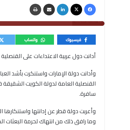
فيسبوك
‫X
لينكدإن
مشاركة عبر البريد
طباعة
القنصلية الكويتية
أدانت دول عربية الاعتداءات على القنصلية ا
وأدانت دولة الإمارات واستنكرت بأشد العب
القنصلية العامة لدولة الكويت الشقيقة ف
سافرة.
وأعربت دولة قطر عن إدانتها واستنكارها ا
وما رافق ذلك من انتهاك لحرمة البعثات ال