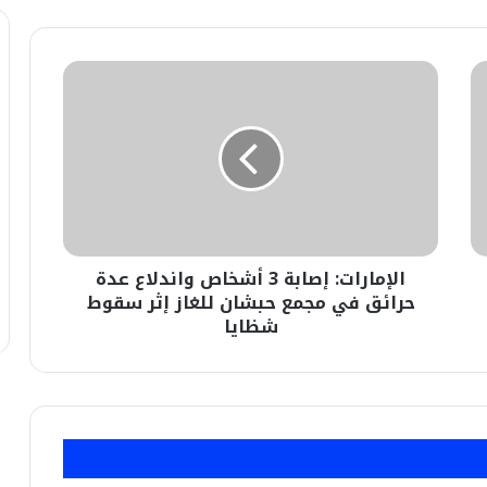
الإمارات:
إصابة
3
أشخاص
واندلاع
عدة
حرائق
في
مجمع
الإمارات: إصابة 3 أشخاص واندلاع عدة
حبشان
للغاز
حرائق في مجمع حبشان للغاز إثر سقوط
إثر
شظايا
سقوط
شظايا