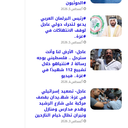
#الحوثيون
أغسطس 5, 2026
#رئيس البرلمان العربي
يدعو لتحرك دولي عاجل
لوقف الانتهاكات في
#غزة..
أغسطس 5, 2026
عاجل- الأرض لنا وأنت
سترحل .. فلسطيني يوجه
رسالة لـ #نتنياهو خلال
تشييع 112 شهيدًا في
#غزة.. فيديو
أغسطس 4, 2026
عاجل- تصعيد إسرائيلي
في غزة: شهـ،يدان بقصف
مركبة على شارع الرشيد
وهدم مدارس ومنازل
ونيران تطال خيام النازحين
أغسطس 3, 2026