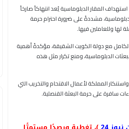
استهداف المقار الدبلوماسية يُعد انتهاكاً صارخاً
لدبلوماسية، مشددةً على ضرورة احترام حرمة
لة لها وللعاملين فيها.
الكامل مع دولة الكويت الشقيقة، مؤكدةً أهمية
لبعثات الدبلوماسية، ومنع تكرار مثل هذه
واستنكار المملكة لأعمال الاقتحام والتخريب التي
ات سافرة على حرمة البعثة القنصلية.
يوز 24
)، تغطية ورصدًا مستمرًّا