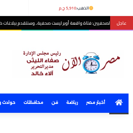
الذهب:
5,910 ج.م
عاجل
ن: فتاة واقعة أوبر ليست صحفية.. وسنتقدم ببلاغات ضد منتحلي الصفة
م
Home
أخبار مصر
رياضة
فن
محافظات
حوادث و