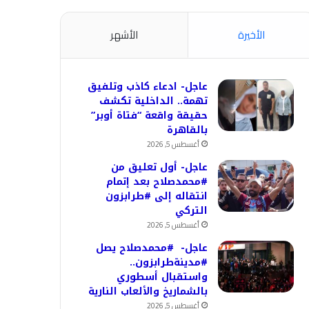
الأخيرة
الأشهر
عاجل- ادعاء كاذب وتلفيق
تهمة.. الداخلية تكشف
حقيقة واقعة “فتاة أوبر”
بالقاهرة
أغسطس 5, 2026
عاجل- أول تعليق من
#محمدصلاح بعد إتمام
انتقاله إلى #طرابزون
التركي
أغسطس 5, 2026
عاجل- #محمدصلاح يصل
#مدينةطرابزون..
واستقبال أسطوري
بالشماريخ والألعاب النارية
أغسطس 5, 2026