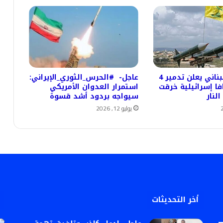
حزب الله اللبناني يعلن تدمير 4
عاجل- #الحرس_الثوري_الإيراني:
فا إسرائيلية خرقت
استمرار العدوان الأمريكي
لنار
سيواجه بردود أشد قسوة
يوليو 12, 2026
أخر التحديثات