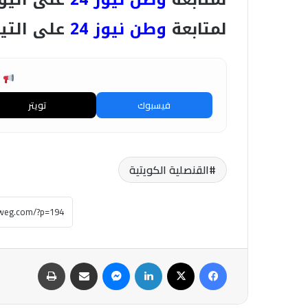
لمتابعة
وطن نيوز 24
على التي
ش
فيسبوك
تويتر
القنصلية الكويتية
فيسبوك
‫X
لينكدإن
ماسنجر
مشاركة عبر البريد
طباعة