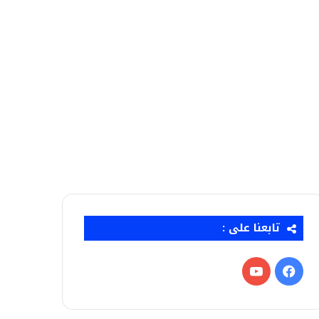
تابعنا على :
فيسبوك
‫YouTube