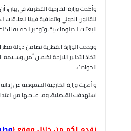
وأكدت وزارة الخارجية القطرية، في بيان، أن 
للقانون الدولي واتفاقية فيينا للعلاقات ا
البعثات الدبلوماسية، وتوفير الحماية الكام
وجددت الوزارة القطرية تضامن دولة قطر 
اتخاذ التدابير اللازمة لضمان أمن وسلامة ا
الحوادث.
و أعربت وزارة الخارجية السعودية عن إدانة 
استهدفت القنصلية، وما صاحبها من اعتداء
نقدم لكم من خلال موقع (
وطن ن