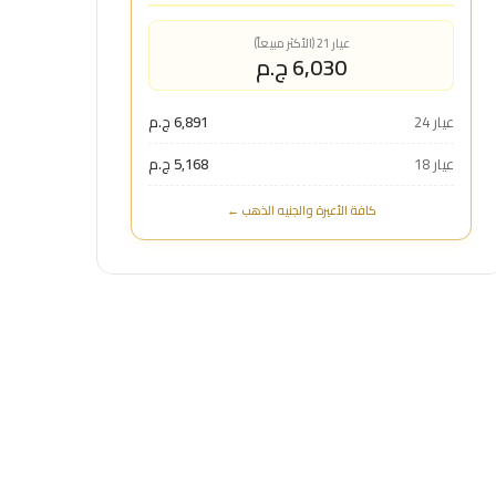
عيار 21 (الأكثر مبيعاً)
6,030 ج.م
عيار 24
6,891 ج.م
عيار 18
5,168 ج.م
كافة الأعيرة والجنيه الذهب ←