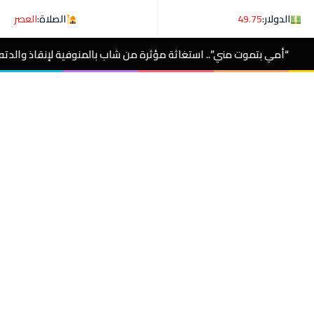
الدولار:
49.75
الصلاة:
العصر
من شاب بالمنوفية لإنقاذ والدته بعد 5 سنوات من المعاناة مع ورم غامض.. فيديو