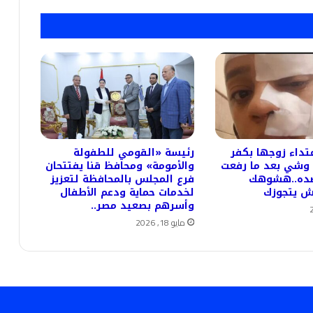
عتداء زوجها بكفر
رئيسة «القومي للطفولة
 وشي بعد ما رفعت
والأمومة» ومحافظ قنا يفتتحان
ضده..هشوهك
فرع المجلس بالمحافظة لتعزيز
 يتجوزك
لخدمات حماية ودعم الأطفال
وأسرهم بصعيد مصر..
مايو 18, 2026