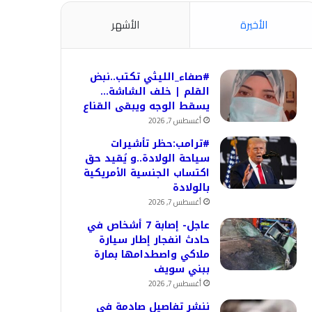
الأخيرة
الأشهر
#صفاء_الليثي تكتب..نبض
القلم | خلف الشاشة…
يسقط الوجه ويبقى القناع
أغسطس 7, 2026
#ترامب:حظر تأشيرات
سياحة الولادة..و يُقيد حق
اكتساب الجنسية الأمريكية
بالولادة
أغسطس 7, 2026
عاجل- إصابة 7 أشخاص في
حادث انفجار إطار سيارة
ملاكي واصطدامها بمارة
ببني سويف
أغسطس 7, 2026
ننشر تفاصيل صادمة في