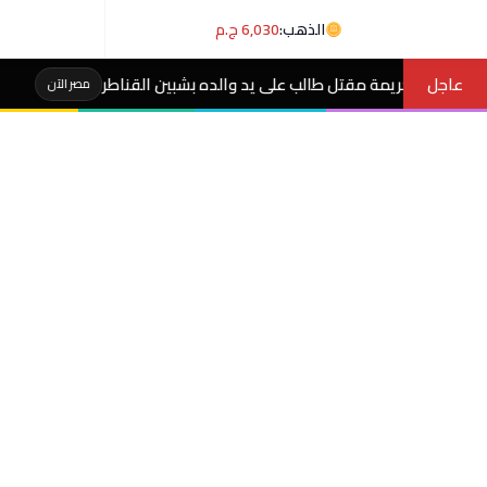
الذهب:
6,030 ج.م
عاجل
على يد والده بشبين القناطر
“أمي بتموت مني”.. استغاثة مؤثرة 
مصر الآن