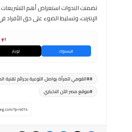
تضمنت الندوات استعراض أهم التشريعات وا
الإنترنت، وتسليط الضوء على حق الأفراد في ا
ش
فيسبوك
تويتر
#القومي للمرأة يواصل التوعية بجرائم تقنية 
موقع مصر الآن الاخباري
فيسبوك
‫X
لينكدإن
ماسنجر
مشاركة عبر البريد
طباعة