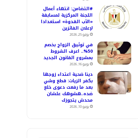
#التضامن: انتهاء أعمال
اللجنة المركزية لمسابقة
«الأب القدوة» استعدادا
لإعلان الفائزين
يوليو 25, 2026
في توثيق الزواج بخصم
50%.. اعرف الشروط
بمشروع القانون الجديد
يونيو 16, 2026
دينا ضحية اعتداء زوجها
بكفر الزيات: قطع وشي
بعد ما رفعت دعوى خلع
ضده..هشوهك علشان
محدش يتجوزك
يونيو 10, 2026