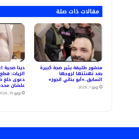
مقالات ذات صلة
منشور طليقة يثير ضجة كبيرة
دينا ضحية ا
بعد تهنئتها لزوجها
الزيات: قطع
السابق..«أبو بناتي اتجوز»
دعوى خلع 
علشان محدش
يونيو 1, 2026
يونيو 10, 2026