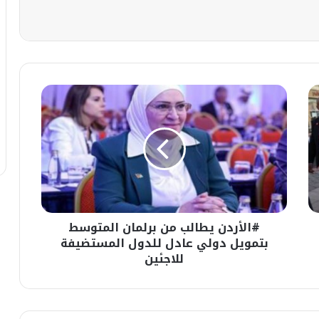
#الأردن
يطالب
من
برلمان
المتوسط
بتمويل
دولي
عادل
للدول
#الأردن يطالب من برلمان المتوسط
المستضيفة
للاجئين
بتمويل دولي عادل للدول المستضيفة
للاجئين