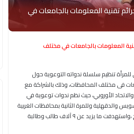
قنية المعلومات بالجامعات في مختلف
مرأة تنظيم سلسلة ندواته التوعوية حول
عات فى مختلف المحافظات، وذلك بالشراكة مع
 والاتحاد الأوروبي، حيث نظم ندوات توعوية في
ويس والدقهلية وللمرة الثانية بمحافظات الغربية
والقليوبية وبنى سويف ومطروح وسوهاج ،واستهدفت ما يزيد عن ٩ آلاف طالب وطالبة