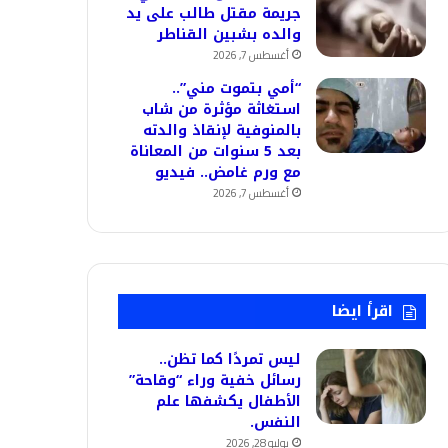
جريمة مقتل طالب على يد
والده بشبين القناطر
أغسطس 7, 2026
“أمي بتموت مني”..
استغاثة مؤثرة من شاب
بالمنوفية لإنقاذ والدته
بعد 5 سنوات من المعاناة
مع ورم غامض.. فيديو
أغسطس 7, 2026
اقرأ ايضا
ليس تمردًا كما تظن..
رسائل خفية وراء “وقاحة”
الأطفال يكشفها علم
النفس.
يوليو 28, 2026