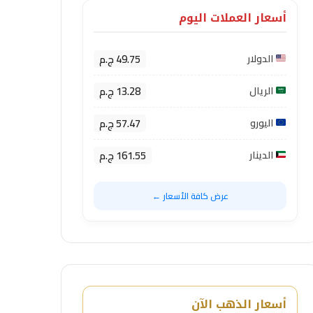
أسعار العملات اليوم
49.75 ج.م
الدولار
13.28 ج.م
الريال
57.47 ج.م
اليورو
161.55 ج.م
الدينار
عرض كافة الأسعار ←
أسعار الذهب الآن