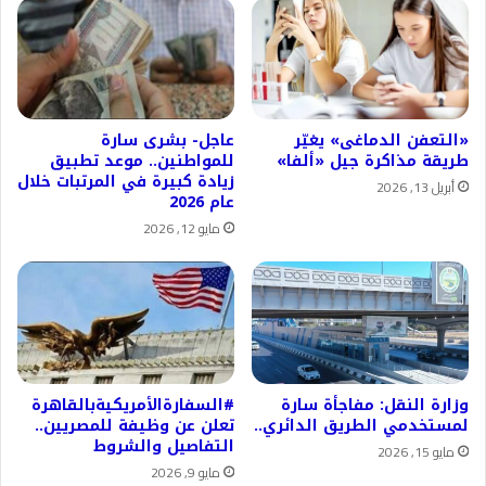
«التعفن الدماغى» يغيّر
عاجل- بشرى سارة
طريقة مذاكرة جيل «ألفا»
للمواطنين.. موعد تطبيق
زيادة كبيرة في المرتبات خلال
أبريل 13, 2026
عام 2026
مايو 12, 2026
وزارة النقل: مفاجأة سارة
#السفارةالأمريكيةبالقاهرة
لمستخدمي الطريق الدائري..
تعلن عن وظيفة للمصريين..
التفاصيل والشروط
مايو 15, 2026
مايو 9, 2026