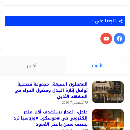
تابعنا على :
فيسبوك
‫YouTube
الأخيرة
الأشهر
المغفلون السبعة.. مجموعة قصصية
تواصل إثارة الجدل وفضول القراء في
المشهد الأدبي
أغسطس 7, 2026
عاجل- انفجار يستهدف أكبر متجر
إلكترونى فى #موسكو.. #وروسيا ترد
بقصف سفن بالبحر الأسود