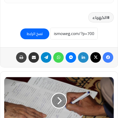
الكهرباء
نسخ الرابط
فيسبوك
‫X
لينكدإن
ماسنجر
واتساب
تيلقرام
مشاركة عبر البريد
طباعة
قائمة
المنقولات
الزوجية..
بين
حماية
الحقوق
وتحولها