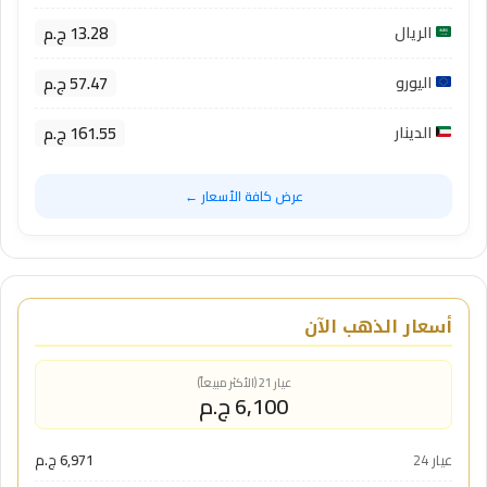
13.28 ج.م
الريال
57.47 ج.م
اليورو
161.55 ج.م
الدينار
عرض كافة الأسعار ←
أسعار الذهب الآن
عيار 21 (الأكثر مبيعاً)
6,100 ج.م
عيار 24
6,971 ج.م