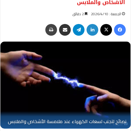
الأشخاص والملابس
الجمعة : 2026/4/10
2 دقائق
فيسبوك
‫X
لينكدإن
تيلقرام
مشاركة عبر البريد
طباعة
الكهرباء