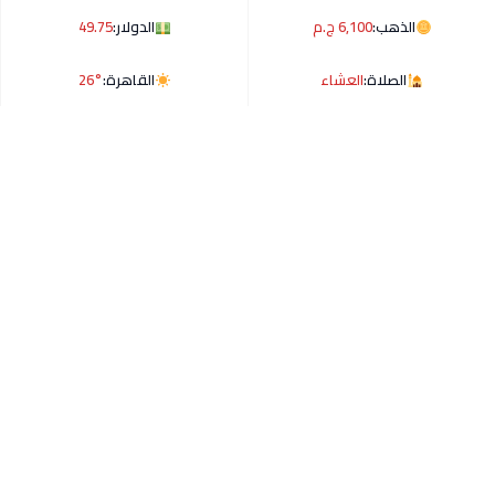
الذهب:
6,100 ج.م
الدولار:
49.75
الصلاة:
العشاء
القاهرة:
26°