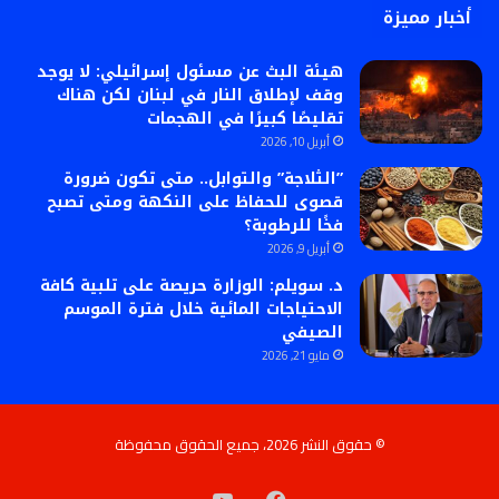
أخبار مميزة
هيئة البث عن مسئول إسرائيلي: لا يوجد
وقف لإطلاق النار في لبنان لكن هناك
تقليصًا كبيرًا في الهجمات
أبريل 10, 2026
​”الثلاجة” والتوابل.. متى تكون ضرورة
قصوى للحفاظ على النكهة ومتى تصبح
فخًا للرطوبة؟
أبريل 9, 2026
د. سويلم: الوزارة حريصة على تلبية كافة
الاحتياجات المائية خلال فترة الموسم
الصيفي
مايو 21, 2026
© حقوق النشر 2026، جميع الحقوق محفوظة
فيسبوك
‫YouTube