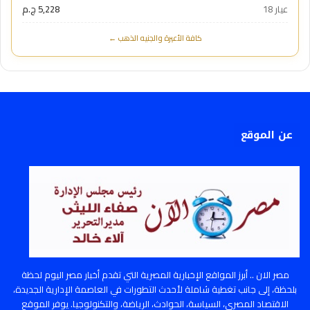
عيار 18
5,228 ج.م
كافة الأعيرة والجنيه الذهب ←
عن الموقع
مصر الان .. أبرز المواقع الإخبارية المصرية التي تقدم أخبار مصر اليوم لحظة
بلحظة، إلى جانب تغطية شاملة لأحدث التطورات في العاصمة الإدارية الجديدة،
الاقتصاد المصري، السياسة، الحوادث، الرياضة، والتكنولوجيا. يوفر الموقع