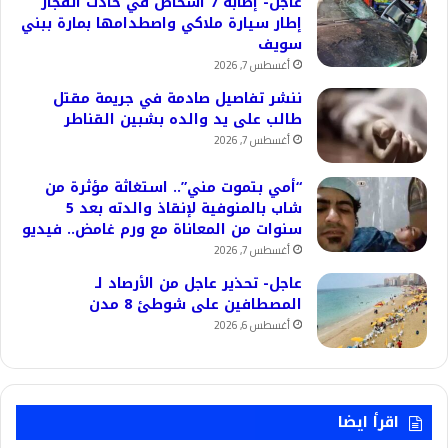
عاجل- إصابة 7 أشخاص في حادث انفجار
إطار سيارة ملاكي واصطدامها بمارة ببني
سويف
أغسطس 7, 2026
ننشر تفاصيل صادمة في جريمة مقتل
طالب على يد والده بشبين القناطر
أغسطس 7, 2026
“أمي بتموت مني”.. استغاثة مؤثرة من
شاب بالمنوفية لإنقاذ والدته بعد 5
سنوات من المعاناة مع ورم غامض.. فيديو
أغسطس 7, 2026
عاجل- تحذير عاجل من الأرصاد لـ
المصطافين على شوطئ 8 مدن
أغسطس 6, 2026
اقرأ ايضا