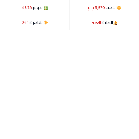
الذهب:
5,970 ج.م
الدولار:
49.75
الصلاة:
العصر
القاهرة:
26°