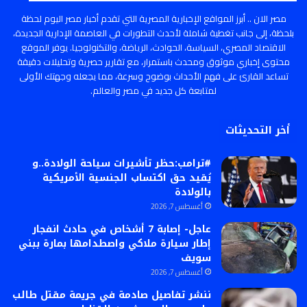
مصر الان .. أبرز المواقع الإخبارية المصرية التي تقدم أخبار مصر اليوم لحظة
بلحظة، إلى جانب تغطية شاملة لأحدث التطورات في العاصمة الإدارية الجديدة،
الاقتصاد المصري، السياسة، الحوادث، الرياضة، والتكنولوجيا. يوفر الموقع
محتوى إخباري موثوق ومحدث باستمرار، مع تقارير حصرية وتحليلات دقيقة
تساعد القارئ على فهم الأحداث بوضوح وسرعة، مما يجعله وجهتك الأولى
لمتابعة كل جديد في مصر والعالم.
أخر التحديثات
#ترامب:حظر تأشيرات سياحة الولادة..و
يُقيد حق اكتساب الجنسية الأمريكية
بالولادة
أغسطس 7, 2026
عاجل- إصابة 7 أشخاص في حادث انفجار
إطار سيارة ملاكي واصطدامها بمارة ببني
سويف
أغسطس 7, 2026
ننشر تفاصيل صادمة في جريمة مقتل طالب