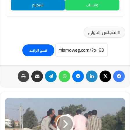
واتساب
تيليجرام
المجلس الدولي
نسخ الرابط
فيسبوك
‫X
لينكدإن
ماسنجر
واتساب
تيلقرام
مشاركة عبر البريد
طباعة
"سلامتك
تهمنا"..
تحذير
من
ركوب