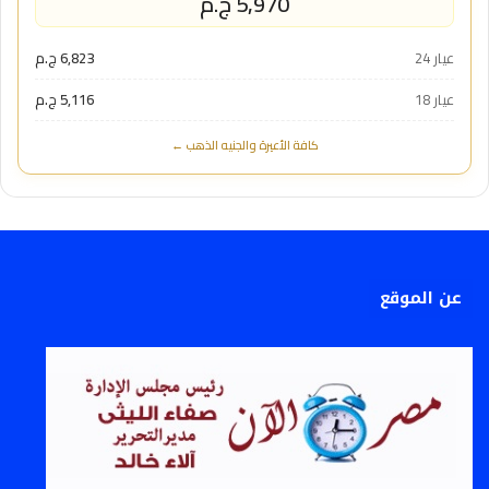
5,970 ج.م
عيار 24
6,823 ج.م
عيار 18
5,116 ج.م
كافة الأعيرة والجنيه الذهب ←
عن الموقع