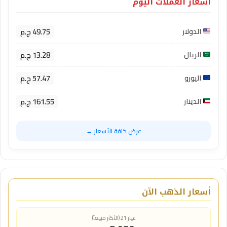
أسعار العملات اليوم
49.75 ج.م
الدولار
13.28 ج.م
الريال
57.47 ج.م
اليورو
161.55 ج.م
الدينار
عرض كافة الأسعار ←
أسعار الذهب الآن
عيار 21 (الأكثر مبيعاً)