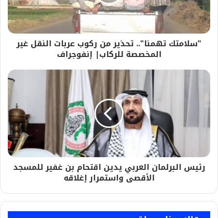
عربات
النقل
غير
المخصصة
"سلامتك تهمنا".. تحذير من ركوب عربات النقل غير
للركاب|
إنفوجراف
المخصصة للركاب| إنفوجراف
رئيس
البرلمان
العربي
يدين
اقتحام
بن
غفير
للمسجد
الأقصى
رئيس البرلمان العربي يدين اقتحام بن غفير للمسجد
واستمرار
إغلاقه
الأقصى واستمرار إغلاقه