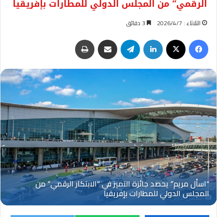
الرقمي” من المجلس الدولي للمطارات بإفريقيا
الثلاثاء : 2026/4/7
3 دقائق
فيسبوك
‫X
لينكدإن
تيلقرام
مشاركة عبر البريد
طباعة
المجلس الدولي