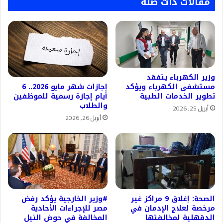
مقالات ذات صلة
وزير الكهرباء يتفقد
إجازات شهر مايو 2026.. 6
مستشفى الكهرباء ويؤكد
أيام إجازة رسمية للموظفين
تطوير الخدمات الطبية
والطلاب
أبريل 25, 2026
أبريل 26, 2026
الصحة: إغلاق 9 مراكز غير
#وزير الخارجية يؤكد رفض
مرخصة لعلاج الإدمان في
مصر للإجراءات الأحادية
الدقهلية لمخالفتها
المخالفة في حوض النيل