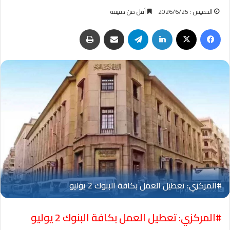
الخميس : 2026/6/25
أقل من دقيقة
فيسبوك
‫X
لينكدإن
تيلقرام
مشاركة عبر البريد
طباعة
Oplus_131072
#المركزي: تعطيل العمل بكافة البنوك 2 يوليو