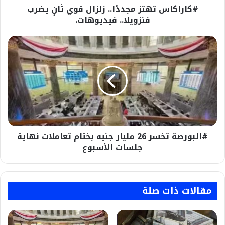
#كاراكاس تهتز مجددًا.. زلزال قوي ثانٍ يضرب
فنزويلا.. فيديوهات.
#البورصة
تخسر
26
مليار
جنيه
بختام
تعاملات
نهاية
جلسات
#البورصة تخسر 26 مليار جنيه بختام تعاملات نهاية
الأسبوع
جلسات الأسبوع
مقالات ذات صلة