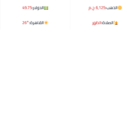
الذهب:
6,125 ج.م
الدولار:
49.75
الصلاة:
الظهر
القاهرة:
26°