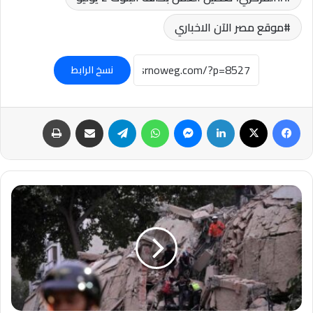
موقع مصر الآن الاخباري
نسخ الرابط
فيسبوك
‫X
لينكدإن
ماسنجر
واتساب
تيلقرام
مشاركة عبر البريد
طباعة
#كاراكاس
تهتز
مجددًا..
زلزال
قوي
ثانٍ
يضرب
فنزويلا..
فيديوهات.