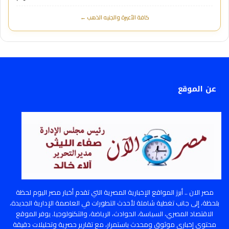
كافة الأعيرة والجنيه الذهب ←
عن الموقع
مصر الان .. أبرز المواقع الإخبارية المصرية التي تقدم أخبار مصر اليوم لحظة
بلحظة، إلى جانب تغطية شاملة لأحدث التطورات في العاصمة الإدارية الجديدة،
الاقتصاد المصري، السياسة، الحوادث، الرياضة، والتكنولوجيا. يوفر الموقع
محتوى إخباري موثوق ومحدث باستمرار، مع تقارير حصرية وتحليلات دقيقة