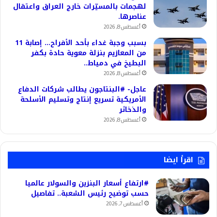
لهجمات بالمسيّرات خارج العراق واعتقال
عناصرها.
أغسطس 8, 2026
بسبب وجبة غداء بأحد الأفراح… إصابة 11
من المعازيم بنزلة معوية حادة بكفر
البطيخ في دمياط..
أغسطس 8, 2026
عاجل- #البنتاجون يطالب شركات الدفاع
الأمريكية تسريع إنتاج وتسليم الأسلحة
والذخائر
أغسطس 8, 2026
اقرأ ايضا
#ارتفاع أسعار البنزين والسولار عالميا
حسب توضيح رئيس الشعبة.. تفاصيل
أغسطس 7, 2026