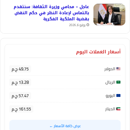
عاجل – محامي وزيرة الثقافة: سنتقدم
بالتماس لإعادة النظر في حكم النقض
بقضية الملكية الفكرية
يوليو 6, 2026
أسعار العملات اليوم
49.75 ج.م
الدولار
13.28 ج.م
الريال
57.47 ج.م
اليورو
161.55 ج.م
الدينار
عرض كافة الأسعار ←