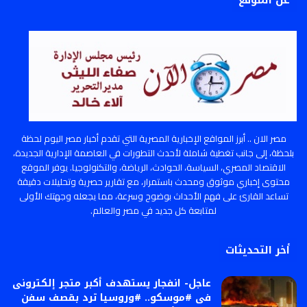
عن الموقع
مصر الان .. أبرز المواقع الإخبارية المصرية التي تقدم أخبار مصر اليوم لحظة
بلحظة، إلى جانب تغطية شاملة لأحدث التطورات في العاصمة الإدارية الجديدة،
الاقتصاد المصري، السياسة، الحوادث، الرياضة، والتكنولوجيا. يوفر الموقع
محتوى إخباري موثوق ومحدث باستمرار، مع تقارير حصرية وتحليلات دقيقة
تساعد القارئ على فهم الأحداث بوضوح وسرعة، مما يجعله وجهتك الأولى
لمتابعة كل جديد في مصر والعالم.
أخر التحديثات
عاجل- انفجار يستهدف أكبر متجر إلكترونى
فى #موسكو.. #وروسيا ترد بقصف سفن