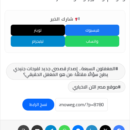
شارك الخبر
فيسبوك
تويتر
واتساب
تيليجرام
المغفلون السبعة.. إصدار قصصي جديد لفرحات جنيدي
يطرح سؤالًا مقلقًا: من هو المغفل الحقيقي؟
موقع مصر الآن الاخباري
نسخ الرابط
فيسبوك
‫X
لينكدإن
ماسنجر
واتساب
تيلقرام
مشاركة عبر البريد
طباعة