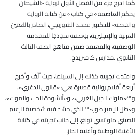
كما أُدرج جزء من الفصل الأول لرواية «الشيطان
يحكم العاصمة» في كتاب «فن كتابة الرواية
والقصة» للدكتور محمد الشوربجي، الصادر باللغتين
العربية والإنجليزية، بوصفه نموذجًا للمقدمة
الوصفية، والمعتمد ضمن مناهج الصف الثالث
الثانوي بمدارس كامبريدج.
وامتدت تجربته كذلك إلى السينما، حيث ألّف وأخرج
أربعة أفلام روائية قصيرة هي: «قانون الدغري»،
و**«ملوك الجبل الغربي»، و«أنشودة الحب والموت»،
و«ظل الإمبراطور»** الذي جسّد فيه شخصية الزعيم
الصيني ماو تسي تونغ، إلى جانب تجربته في كتابة
الأغنية الوطنية وأغنية الجاز.