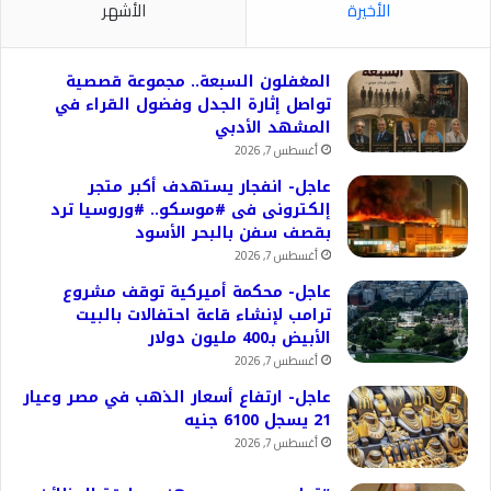
الأخيرة
الأشهر
المغفلون السبعة.. مجموعة قصصية
تواصل إثارة الجدل وفضول القراء في
المشهد الأدبي
أغسطس 7, 2026
عاجل- انفجار يستهدف أكبر متجر
إلكترونى فى #موسكو.. #وروسيا ترد
بقصف سفن بالبحر الأسود
أغسطس 7, 2026
عاجل- محكمة أميركية توقف مشروع
ترامب لإنشاء قاعة احتفالات بالبيت
الأبيض بـ400 مليون دولار
أغسطس 7, 2026
عاجل- ارتفاع أسعار الذهب في مصر وعيار
21 يسجل 6100 جنيه
أغسطس 7, 2026