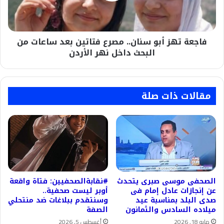
بعد
ساعات
من
فاجعة تهز أبو سنان.. مصرع فتاتين بعد ساعات من
البحث
داخل
البحث داخل نهر الأردن
نهر
الأردن
مقالات ذات صلة
الصحفى موسى صبرى يتحدث
#نقابةالصحفيين: فتاة واقعة
عن إنجازات عادل إمام فى
أوبر ليست صحفية..
صدى البلد بمناسبة عيد
وسنتقدم ببلاغات ضد منتحلي
ميلاده السادس والثمانون
الصفة
مايو 18, 2026
أغسطس 5, 2026