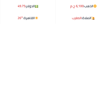
الذهب:
6,100 ج.م
الدولار:
49.75
الصلاة:
المغرب
القاهرة:
26°