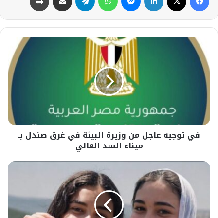
في
توجيه
عاجل
من
وزيرة
البيئة
في
غرق
صندل
في توجيه عاجل من وزيرة البيئة في غرق صندل بـ
بـ
ميناء
ميناء السد العالي
السد
العالي
فاجعة
تهز
أبو
سنان..
مصرع
فتاتين