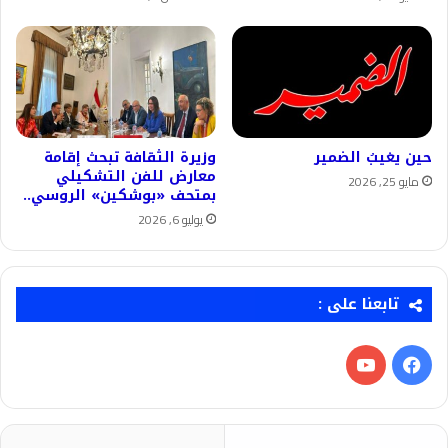
حين يغيبُ الضمير
وزيرة الثقافة تبحث إقامة
معارض للفن التشكيلي
مايو 25, 2026
بمتحف «بوشكين» الروسي..
يوليو 6, 2026
تابعنا على :
فيسبوك
‫YouTube