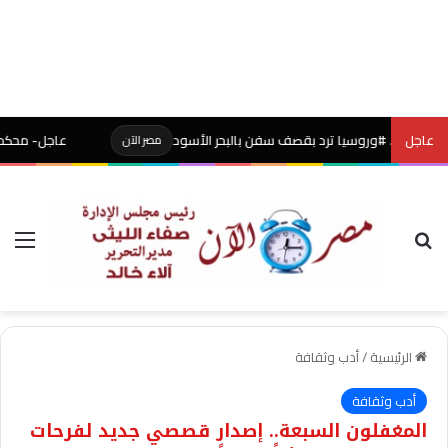
عاجل
. #وروسيا ترد بقصف سفن بالبحر الأسود
عاجل- محكمة أميركية توقف
مصر الآن
بحث عن
الق
الرئيسية
/
أدب وثقافة
أدب وثقافة
المغفلون السبعة.. إصدار قصصي جديد لفرحات