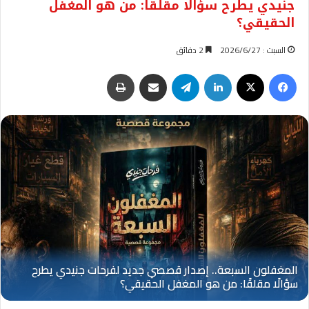
جنيدي يطرح سؤالًا مقلقًا: من هو المغفل
الحقيقي؟
السبت : 2026/6/27
2 دقائق
فيسبوك
‫X
لينكدإن
تيلقرام
مشاركة عبر البريد
طباعة