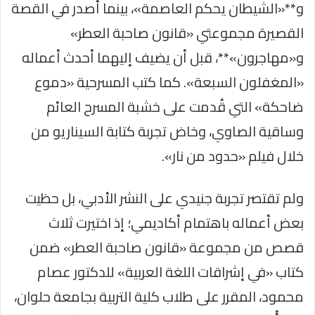
و**«الشيطان يحكم العاصمة»، بينما أصدر في القصة
القصيرة مجموعتي «قانون صاحبة العطر»
و«مهاجرون»**، قبل أن يضيف إليهما أحدث أعماله
«المغفلون السبعة». كما كتب المسرحية «دموع
ضاحكة» التي قُدمت على خشبة المسرح العائم
وساقية الصاوي، وخاض تجربة كتابة السيناريو من
خلال فيلم «حدود من نار».
ولم تقتصر تجربة جنيدي على النشر الأدبي، بل حظيت
بعض أعماله باهتمام أكاديمي؛ إذ اختيرت ثلاث
قصص من مجموعة «قانون صاحبة العطر» ضمن
كتاب «في إشراقات اللغة العربية» للدكتور عصام
محمود، المقرر على طلاب كلية التربية بجامعة حلوان،