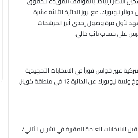
رشحين الأكثر ارتباطا بالمواقف المؤيدة للحقوق
ائر نيويورك، مع بروز الدائرة الثالثة عشرة
شهد لأول مرة وصول إحدى أبرز المرشحات
رس على حساب نائب حالي.
ية عبير قواس فوزاً في الانتخابات التمهيدية
للحزب الديمقراطي على مقعد مجلس شيوخ ولاية نيويورك عن الدائرة 12 في منطقة كوينز،
بل الانتخابات العامة المقررة في تشرين الثاني/