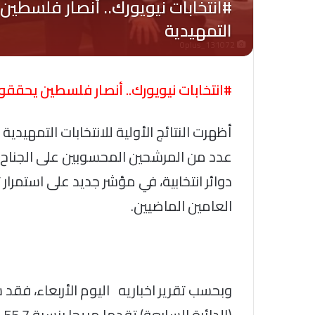
Oplus_131072
#انتخابات نيويورك.. أنصار فلسطين يحققون
أظهرت النتائج الأولية للانتخابات التمهيدي
عدد من المرشحين المحسوبين على الجناح
دوائر انتخابية، في مؤشر جديد على استمرار ت
العامين الماضيين.
وبحسب تقرير اخباريه اليوم الأربعاء، فقد 
(ا