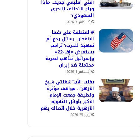
أمني إقليمي جديد.. ماذا
وراء التحالف البحري
السعودي؟
أغسطس 3, 2026
#المنطقة على شفا
الانفجار.. رسائل ردع أم
تمهيد للحرب؟ ترامب
يستعرض «إف-22»
وإسرائيل تتأهب لضربة
محتملة ضد إيران
أغسطس 1, 2026
بقلب الأب”شغلتي شيخ
الأزهر”.. مواقف مؤثرة
ولطيفة جمعت الإمام
الأكبر بأوائل الثانوية
الأزهرية خلال اتصاله بهم
يوليو 25, 2026