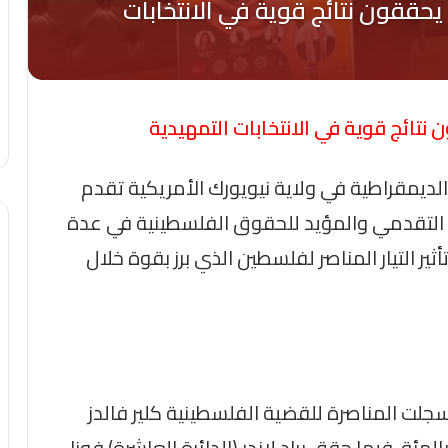
 نتائج قوية في الانتخابات التمهيدية
ة الديمقراطية في ولاية نيويورك الأمريكية تقدم
 التقدمي والمؤيد للحقوق الفلسطينية في عدة
أثير التيار المناصر لفلسطين الذي برز بقوة خلال
سجلت المناصرة للقضية الفلسطينية كلير فالدز
لدائرة السابعة) تقدما مريحا بنسبة 55.7 بالمئة، فيما حقق براد لاندر (الدائرة العاشرة) فوزا