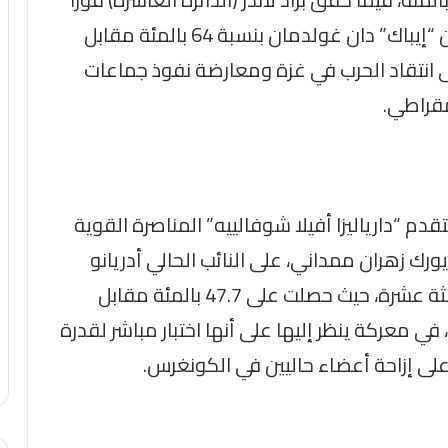
أوليا كاسحا على النائب الحالي المدعوم من “إيباك” دان غولدمان بنسبة 64 بالمئة مقابل
 على انتقاد الحرب في غزة ومعارضة نفوذ جماعات
مقراطي.
تتقدم “دارياليزا أفيلا شوفالييه” المناصرة القوية
ك زهران ممداني، على النائب الحالي أدريانو
إسبايات بفارق ضئيل للغاية في الدائرة الثالثة عشرة، حيث حصلت على 47.7 بالمئة مقابل
مئة من الأصوات، في معركة ينظر إليها على أنها اختبار مباشر لقدرة
لى إزاحة أعضاء حاليين في الكونغرس.