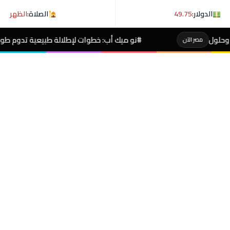
الدولار:
49.75
الصلاة:
الظهر
#نو ميك أب: خطوات لإطلالة طبيعية تدوم طوال اليوم
مصر الآن