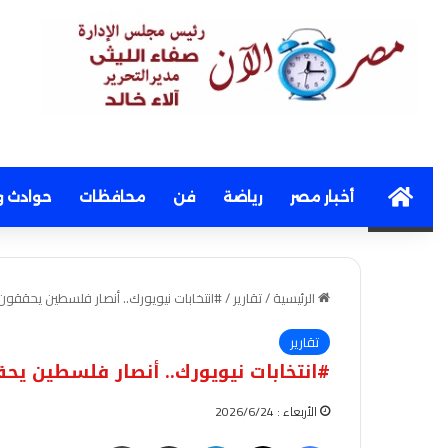
Home
أخبار مصر
رياضة
فن
محافظات
حوادث و
الرئيسية
/
تقارير
/
#انتخابات نيويورك.. أنصار فلسطين يحققون ن
تقارير
#انتخابات نيويورك.. أنصار فلسطين يحق
الأربعاء : 2026/6/24
فيسبوك
‫X
لينكدإن
مشاركة عبر البريد
طباعة