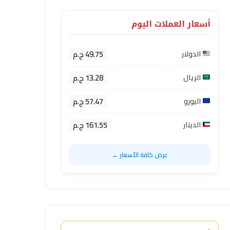
أسعار العملات اليوم
49.75 ج.م
الدولار
13.28 ج.م
الريال
57.47 ج.م
اليورو
161.55 ج.م
الدينار
عرض كافة الأسعار ←