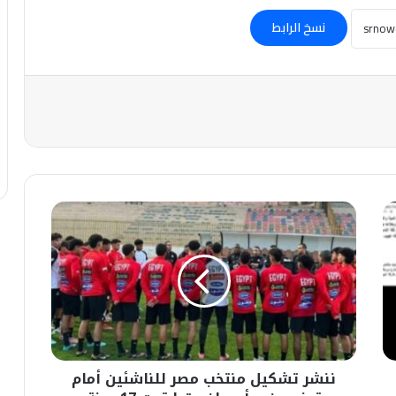
نسخ الرابط
ننشر
تشكيل
منتخب
مصر
للناشئين
أمام
تونس
في
أمم
ننشر تشكيل منتخب مصر للناشئين أمام
إفريقيا
تحت