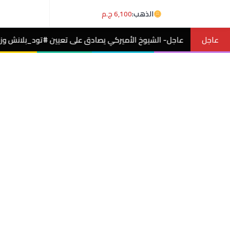
الذهب:
6,100 ج.م
عاجل
لشيوخ الأميركي يصادق على تعيين #تود_بلانش وزيرًا للعدل بفرق صوت.