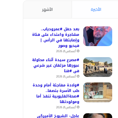
الأخيرة
الأشهر
بعد حفل #عمرودياب..
مشاجرة واعتداء على فتاة
وإصابتها في الرأس |
فيديو وصور
أغسطس 8, 2026
#مصرع سيدة أثناء محاولة
عبورها مزلقان غير شرعي
فى #قنا
أغسطس 8, 2026
#ولادة مفاجئة أمام وحدة
طب الأسرة بتصفا..
#صحةالقليوبية تنقذ أما
ومولودتها
أغسطس 8, 2026
عاجل- الشيوخ الأميركي