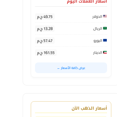
أسعار العملات اليوم
49.75 ج.م
الدولار
13.28 ج.م
الريال
57.47 ج.م
اليورو
161.55 ج.م
الدينار
عرض كافة الأسعار ←
أسعار الذهب الآن