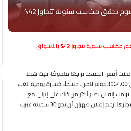
برغم من هبوطه المؤقت.. الألومنيوم يحقق مكاسب سنوية تتجاوز 42% بالأسواق
ملات أمس الجمعة تراجعًا ملحوظًا، حيث هبط
المعدن بنحو 89 دولارًا ليستقر عند مستوى 3564.00 دولار للطن، مسجلًا خسارة يومية بلغت
د ترامب إنه لن يصبر أكثر من ذلك على إيران، مع
استمرار المخاوف من مهاجمة السفن واحتجازها، رغم إعلان طهران أن نحو 30 سفينة عبرت