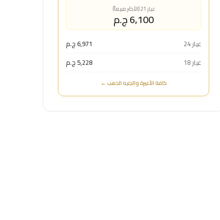
عيار 21 (الأكثر مبيعاً)
6,100 ج.م
عيار 24
6,971 ج.م
عيار 18
5,228 ج.م
كافة الأعيرة والجنيه الذهب ←