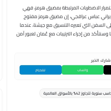
ستمرار الاضطربات المرتبطة بمضيق هرمز، فهي
 الإيراني عباس عراقجي، إن مضيق هرمز مفتوح
على السفن التي تعبره التنسيق مع جيشنا، عندما
وسنتأكد من إجراء الترتيبات مع عُمان لعبور آمن
ارك الخبر
واتساب
تيليجرام
 42% بالأسواق العالمية