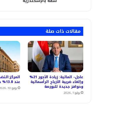
شقة بالإسكندرية
مقالات ذات صلة
عاجل- المالية: زيادة الأجور 21%
المركز:التض
وإلغاء ضريبة الأرباح الرأسمالية
عند 13.8% خلال مايو
وحوافز جديدة للبورصة
يونيو 10, 2026
يوليو 1, 2026