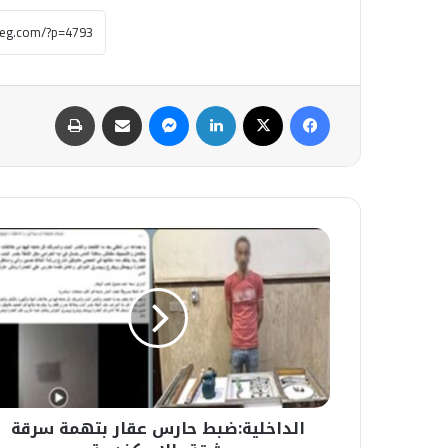
فيسبوك
‫X
لينكدإن
ماسنجر
مشاركة عبر البريد
طباعة
الداخلية:ضبط
حارس
عقار
بتهمة
سرقة
شقة
بالإسكندرية
الداخلية:ضبط حارس عقار بتهمة سرقة