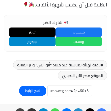
الغلابة قبل أن يكسب شهرة الألقاب.
شارك الخبر
فيسبوك
تويتر
واتساب
تيليجرام
برقية تهنئة بمناسبة عيد ميلاد "أبو أنس" وزير الغلابة
موقع مصر الآن الاخباري
نسخ الرابط
فيسبوك
‫X
لينكدإن
ماسنجر
واتساب
تيلقرام
مشاركة عبر البريد
طباعة