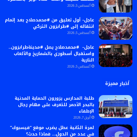
أغسطس 5, 2026
عاجل- أول تعليق من #محمدصلاح بعد إتمام
انتقاله إلى #طرابزون التركي
أغسطس 5, 2026
عاجل- #محمدصلاح يصل #مدينةطرابزون..
واستقبال أسطوري بالشماريخ والألعاب
النارية
أغسطس 5, 2026
أخبار مميزة
طلبة المدارس يزورون الحماية المدنية
بالبحر الأحمر للتعرف على مهام رجال
الإطفاء
أبريل 7, 2026
لمرة الثانية عطل يضرب موقع “فيسبوك”
في عدد من الدول… فماذا حدث؟