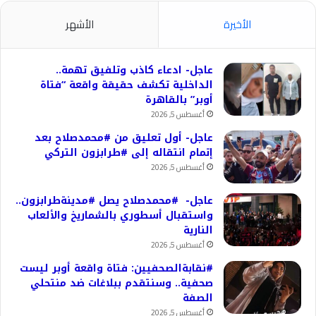
الأخيرة
الأشهر
عاجل- ادعاء كاذب وتلفيق تهمة..
الداخلية تكشف حقيقة واقعة “فتاة
أوبر” بالقاهرة
أغسطس 5, 2026
عاجل- أول تعليق من #محمدصلاح بعد
إتمام انتقاله إلى #طرابزون التركي
أغسطس 5, 2026
عاجل- #محمدصلاح يصل #مدينةطرابزون..
واستقبال أسطوري بالشماريخ والألعاب
النارية
أغسطس 5, 2026
#نقابةالصحفيين: فتاة واقعة أوبر ليست
صحفية.. وسنتقدم ببلاغات ضد منتحلي
الصفة
أغسطس 5, 2026