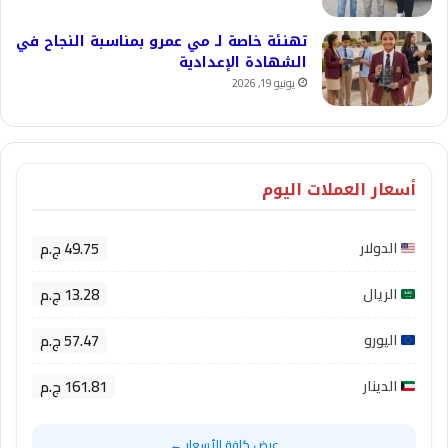
تهنئة خاصة لـ مي عمرو بمناسبة النجاح في
الشهادة الإعدادية
يونيو 19, 2026
أسعار العملات اليوم
49.75 ج.م
الدولار
13.28 ج.م
الريال
57.47 ج.م
اليورو
161.81 ج.م
الدينار
عرض كافة الأسعار ←