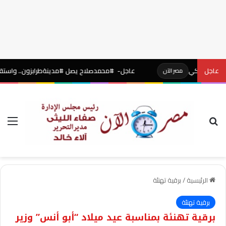
التركي
عاجل
عاجل- #محمدصلاح يصل #مدينةطرابزون.. واستقبال أسطور
مصر الآن
بحث عن
الق
الرئيسية
/
برقية تهنئة
برقية تهنئة
برقية تهنئة بمناسبة عيد ميلاد “أبو أنس” وزير