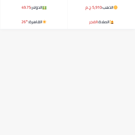
الذهب:
5,910 ج.م
الدولار:
49.75
الصلاة:
الفجر
القاهرة:
26°