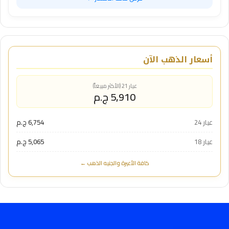
أسعار الذهب الآن
عيار 21 (الأكثر مبيعاً)
5,910 ج.م
عيار 24
6,754 ج.م
عيار 18
5,065 ج.م
كافة الأعيرة والجنيه الذهب ←