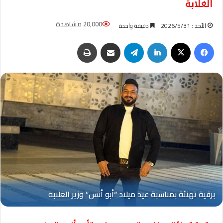
الغلابة
20,000 مشاهدة
الأحد : 2026/5/31
دقيقة واحدة
فيسبوك
‫X
لينكدإن
تيلقرام
مشاركة عبر البريد
طباعة