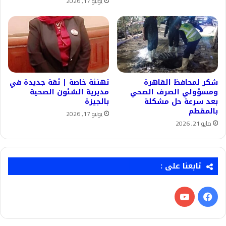
يونيو 17, 2026
شكر لمحافظ القاهرة
تهنئة خاصة | ثقة جديدة في
ومسؤولي الصرف الصحي
مديرية الشئون الصحية
بعد سرعة حل مشكلة
بالجيزة
بالمقطم
يونيو 17, 2026
مايو 21, 2026
تابعنا على :
فيسبوك
‫YouTube