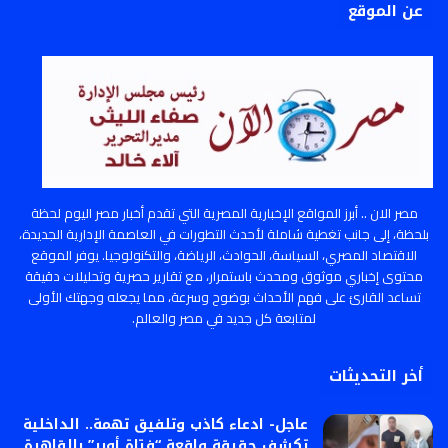
عن الموقع
مصر الان .. أبرز المواقع الإخبارية المصرية التي تقدم أخبار مصر اليوم لحظة
بلحظة، إلى جانب تغطية شاملة لأحدث التطورات في العاصمة الإدارية الجديدة،
الاقتصاد المصري، السياسة، الحوادث، الرياضة، والتكنولوجيا. يوفر الموقع
محتوى إخباري موثوق ومحدث باستمرار، مع تقارير حصرية وتحليلات دقيقة
تساعد القارئ على فهم الأحداث بوضوح وسرعة، مما يجعله وجهتك الأولى
لمتابعة كل جديد في مصر والعالم.
أخر التحديثات
عاجل- ادعاء كاذب وتلفيق تهمة.. الداخلية
تكشف حقيقة واقعة “فتاة أوبر” بالقاهرة