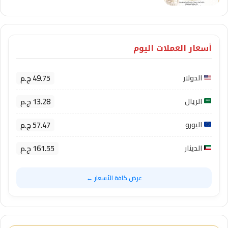
أسعار العملات اليوم
49.75 ج.م
الدولار
13.28 ج.م
الريال
57.47 ج.م
اليورو
161.55 ج.م
الدينار
عرض كافة الأسعار ←