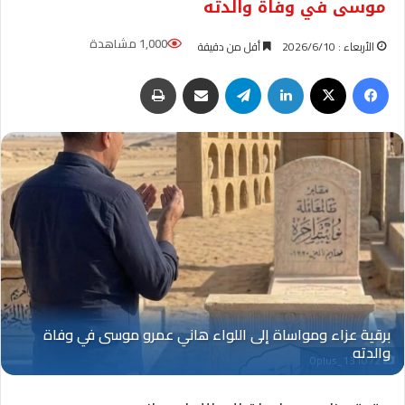
موسى في وفاة والدته
1,000 مشاهدة
الأربعاء : 2026/6/10
أقل من دقيقة
فيسبوك
‫X
لينكدإن
تيلقرام
مشاركة عبر البريد
طباعة
Oplus_131072