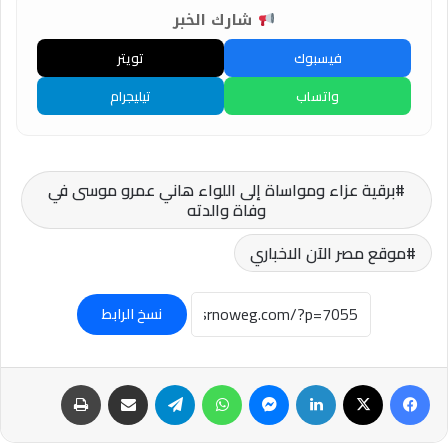
شارك الخبر
فيسبوك
تويتر
واتساب
تيليجرام
برقية عزاء ومواساة إلى اللواء هاني عمرو موسى في
وفاة والدته
موقع مصر الآن الاخباري
نسخ الرابط
فيسبوك
‫X
لينكدإن
ماسنجر
واتساب
تيلقرام
مشاركة عبر البريد
طباعة