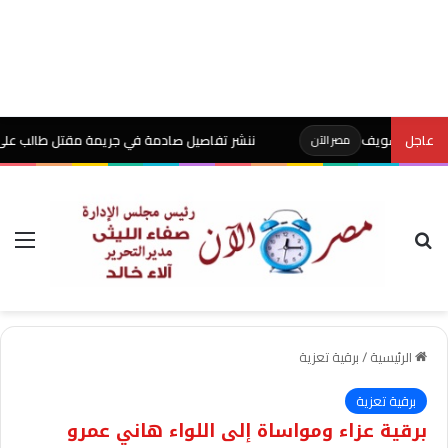
عاجل
ننشر تفاصيل صادمة في جريمة مقتل طالب على يد والده 
مصر الآن
بحث عن
الق
الرئيسية
/
برقية تعزية
برقية تعزية
برقية عزاء ومواساة إلى اللواء هاني عمرو