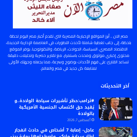
مصر الان .. أبرز المواقع الإخبارية المصرية التي تقدم أخبار مصر اليوم لحظة
بلحظة، إلى جانب تغطية شاملة لأحدث التطورات في العاصمة الإدارية الجديدة،
الاقتصاد المصري، السياسة، الحوادث، الرياضة، والتكنولوجيا. يوفر الموقع
محتوى إخباري موثوق ومحدث باستمرار، مع تقارير حصرية وتحليلات دقيقة
تساعد القارئ على فهم الأحداث بوضوح وسرعة، مما يجعله وجهتك الأولى
لمتابعة كل جديد في مصر والعالم.
أخر التحديثات
#ترامب:حظر تأشيرات سياحة الولادة..و
يُقيد حق اكتساب الجنسية الأمريكية
بالولادة
أغسطس 7, 2026
عاجل- إصابة 7 أشخاص في حادث انفجار
إطار سيارة ملاكي واصطدامها بمارة ببني