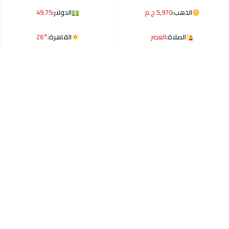
الذهب:
5,970 ج.م
الدولار:
49.75
الصلاة:
العصر
القاهرة:
26°