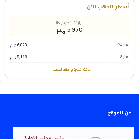
أسعار الذهب الآن
عيار 21 (الأكثر مبيعاً)
5,970 ج.م
عيار 24
6,823 ج.م
عيار 18
5,116 ج.م
كافة الأعيرة والجنيه الذهب ←
عن الموقع