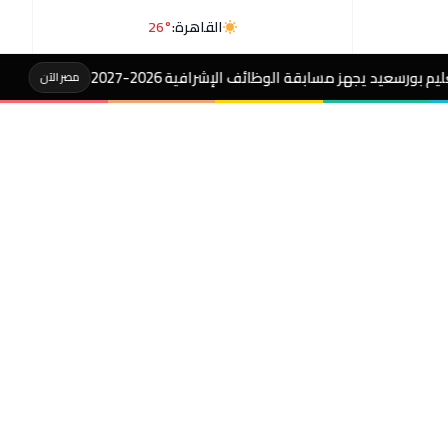
القاهرة:
26°
ئف الإشرافية 2026-2027
#رسالةهيروشيما:الت
مصر الآن