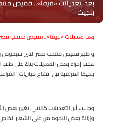
Oplus_131072
بعد تعديلات «فيفا».. قميص منتخب مصر يظ
و ظهر قميص منتخب مصر الذي سيخوض به ا
عقب إجراء بعض التعديلات بناءً على طلب 
بلجيكا المرتقبة في افتتاح مباريات “الفراعن
وجاءت أبرز التعديلات كالآتي: تغيير بعض 
وإزالة بعض النجوم من على الشعار الخاص ب