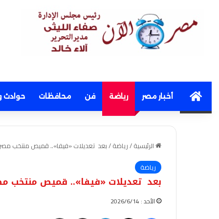
Home
أخبار مصر
رياضة
فن
محافظات
حوادث و
الرئيسية
/
رياضة
/
بعد تعديلات «فيفا».. قميص منتخب مصر يظ
رياضة
بعد تعديلات «فيفا».. قميص منتخب مصر
الأحد : 2026/6/14
فيسبوك
‫X
لينكدإن
مشاركة عبر البريد
طباعة