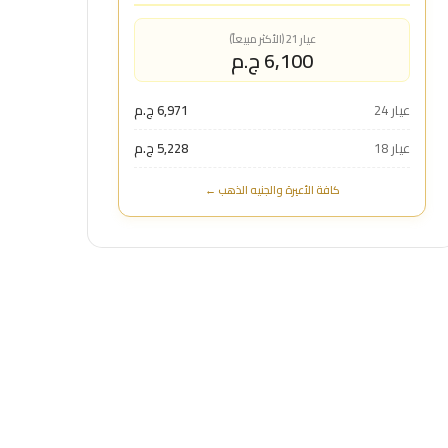
عيار 21 (الأكثر مبيعاً)
6,100 ج.م
عيار 24
6,971 ج.م
عيار 18
5,228 ج.م
كافة الأعيرة والجنيه الذهب ←