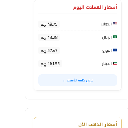
أسعار العملات اليوم
49.75 ج.م
الدولار
13.28 ج.م
الريال
57.47 ج.م
اليورو
161.55 ج.م
الدينار
عرض كافة الأسعار ←
أسعار الذهب الآن