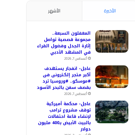
الأخيرة
الأشهر
المغفلون السبعة..
مجموعة قصصية تواصل
إثارة الجدل وفضول القراء
في المشهد الأدبي
أغسطس 7, 2026
عاجل- انفجار يستهدف
أكبر متجر إلكترونى فى
#موسكو.. #وروسيا ترد
بقصف سفن بالبحر الأسود
أغسطس 7, 2026
عاجل- محكمة أميركية
توقف مشروع ترامب
لإنشاء قاعة احتفالات
بالبيت الأبيض بـ400 مليون
دولار