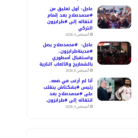
عاجل- أول تعليق من
#محمدصلاح بعد إتمام
انتقاله إلى #طرابزون
التركي
أغسطس 5, 2026
عاجل- #محمدصلاح يصل
#مدينةطرابزون..
واستقبال أسطوري
بالشماريخ والألعاب النارية
أغسطس 5, 2026
أنا لم أرغب في ضمه..
رئيس #بشكتاش ينقلب
على #محمدصلاح بعد
انتقاله إلى #طرابزون.
أغسطس 5, 2026