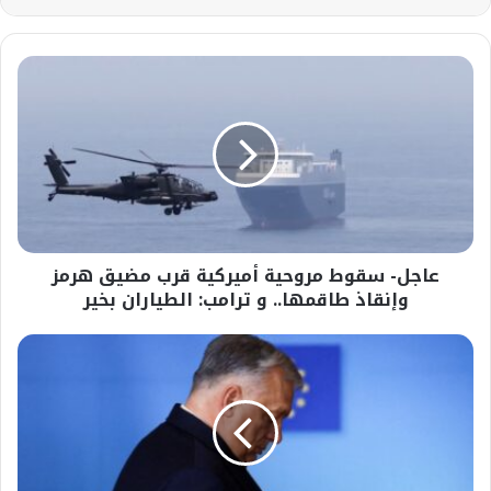
عاجل-
سقوط
مروحية
أميركية
قرب
مضيق
هرمز
وإنقاذ
طاقمها..
عاجل- سقوط مروحية أميركية قرب مضيق هرمز
و
ترامب:
وإنقاذ طاقمها.. و ترامب: الطياران بخير
الطياران
بخير
عاجل-
#المجر..
هيئة
مكافحة
الفساد
تطالب
بتحقيق