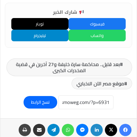
شارك الخبر
فيسبوك
تويتر
واتساب
تيليجرام
بعد قليل.. محاكمة سارة خليفة و27 آخرين في قضية
المخدرات الكبرى
موقع مصر الآن الاخباري
نسخ الرابط
فيسبوك
‫X
لينكدإن
ماسنجر
واتساب
تيلقرام
مشاركة عبر البريد
طباعة