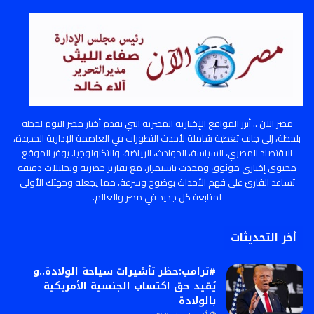
مصر الان .. أبرز المواقع الإخبارية المصرية التي تقدم أخبار مصر اليوم لحظة
بلحظة، إلى جانب تغطية شاملة لأحدث التطورات في العاصمة الإدارية الجديدة،
الاقتصاد المصري، السياسة، الحوادث، الرياضة، والتكنولوجيا. يوفر الموقع
محتوى إخباري موثوق ومحدث باستمرار، مع تقارير حصرية وتحليلات دقيقة
تساعد القارئ على فهم الأحداث بوضوح وسرعة، مما يجعله وجهتك الأولى
لمتابعة كل جديد في مصر والعالم.
أخر التحديثات
#ترامب:حظر تأشيرات سياحة الولادة..و
يُقيد حق اكتساب الجنسية الأمريكية
بالولادة