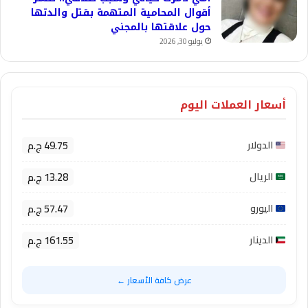
أقوال المحامية المتهمة بقتل والدتها
حول علاقتها بالمجني
يوليو 30, 2026
أسعار العملات اليوم
49.75 ج.م
الدولار
13.28 ج.م
الريال
57.47 ج.م
اليورو
161.55 ج.م
الدينار
عرض كافة الأسعار ←