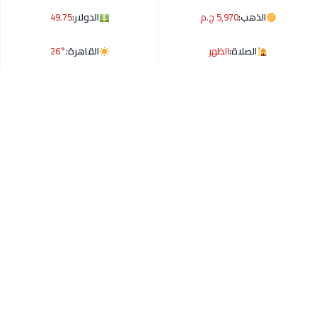
الذهب:
5,970 ج.م
الدولار:
49.75
الصلاة:
الظهر
القاهرة:
26°