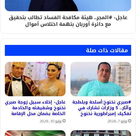
مع
دائرة
عاجل- #المجر.. هيئة مكافحة الفساد تطالب بتحقيق
أوربان
بتهمة
مع دائرة أوربان بتهمة اختلاس أموال
اختلاس
أموال
مقالات ذات صلة
#صبري نخنوخ:أسلحة وبلطجة
عاجل- إخلاء سبيل زوجة صبري
وآثار.. 5 وزارات تشارك في
نخنوخ وشقيقته والخادمة
تفكيك إمبراطورية نخنوخ
الخاصة بضمان محل الإقامة
يونيو 7, 2026
يونيو 10, 2026