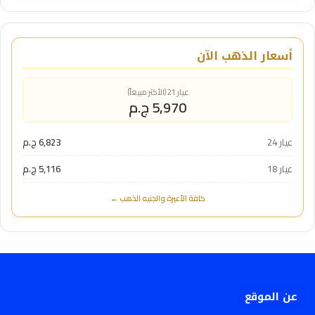
أسعار الذهب الآن
عيار 21 (الأكثر مبيعاً)
5,970 ج.م
عيار 24
6,823 ج.م
عيار 18
5,116 ج.م
كافة الأعيرة والجنيه الذهب ←
عن الموقع