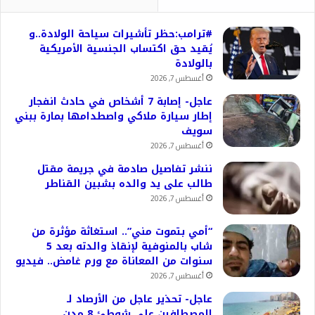
#ترامب:حظر تأشيرات سياحة الولادة..و
يُقيد حق اكتساب الجنسية الأمريكية
بالولادة
أغسطس 7, 2026
عاجل- إصابة 7 أشخاص في حادث انفجار
إطار سيارة ملاكي واصطدامها بمارة ببني
سويف
أغسطس 7, 2026
ننشر تفاصيل صادمة في جريمة مقتل
طالب على يد والده بشبين القناطر
أغسطس 7, 2026
“أمي بتموت مني”.. استغاثة مؤثرة من
شاب بالمنوفية لإنقاذ والدته بعد 5
سنوات من المعاناة مع ورم غامض.. فيديو
أغسطس 7, 2026
عاجل- تحذير عاجل من الأرصاد لـ
المصطافين على شوطئ 8 مدن