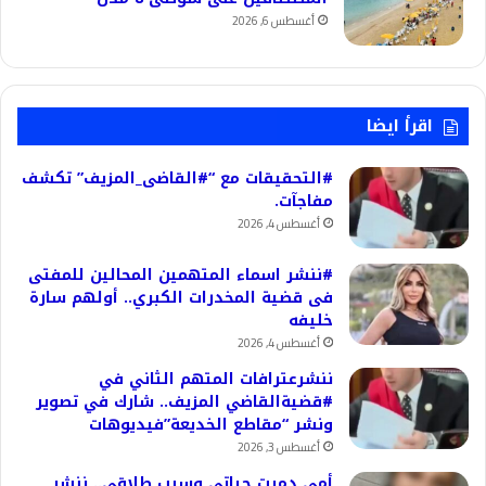
أغسطس 6, 2026
اقرأ ايضا
#التحقيقات مع “#القاضى_المزيف” تكشف
مفاجآت.
أغسطس 4, 2026
#ننشر اسماء المتهمين المحالين للمفتى
فى قضية المخدرات الكبري.. أولهم سارة
خليفه
أغسطس 4, 2026
ننشرعترافات المتهم الثاني في
#قضيةالقاضي المزيف.. شارك في تصوير
ونشر “مقاطع الخديعة”فيديوهات
أغسطس 3, 2026
أمي دمرت حياتي وسبب طلاقي.. ننشر