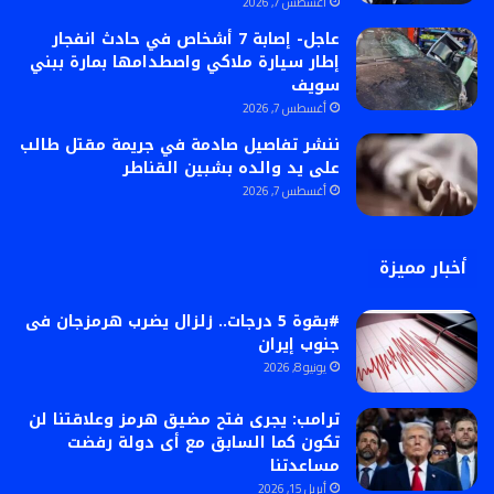
أغسطس 7, 2026
عاجل- إصابة 7 أشخاص في حادث انفجار
إطار سيارة ملاكي واصطدامها بمارة ببني
سويف
أغسطس 7, 2026
ننشر تفاصيل صادمة في جريمة مقتل طالب
على يد والده بشبين القناطر
أغسطس 7, 2026
أخبار مميزة
#بقوة 5 درجات.. زلزال يضرب هرمزجان فى
جنوب إيران
يونيو 8, 2026
ترامب: يجرى فتح مضيق هرمز وعلاقتنا لن
تكون كما السابق مع أى دولة رفضت
مساعدتنا
أبريل 15, 2026